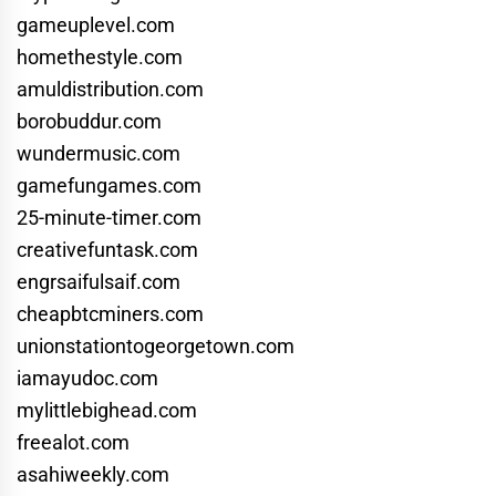
gameuplevel.com
homethestyle.com
amuldistribution.com
borobuddur.com
wundermusic.com
gamefungames.com
25-minute-timer.com
creativefuntask.com
engrsaifulsaif.com
cheapbtcminers.com
unionstationtogeorgetown.com
iamayudoc.com
mylittlebighead.com
freealot.com
asahiweekly.com