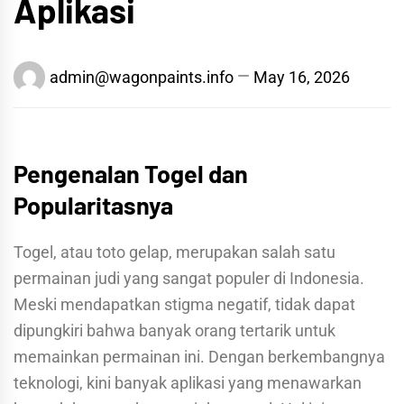
Aplikasi
admin@wagonpaints.info
May 16, 2026
Pengenalan Togel dan
Popularitasnya
Togel, atau toto gelap, merupakan salah satu
permainan judi yang sangat populer di Indonesia.
Meski mendapatkan stigma negatif, tidak dapat
dipungkiri bahwa banyak orang tertarik untuk
memainkan permainan ini. Dengan berkembangnya
teknologi, kini banyak aplikasi yang menawarkan