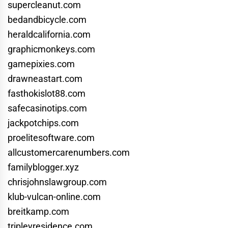
supercleanut.com
bedandbicycle.com
heraldcalifornia.com
graphicmonkeys.com
gamepixies.com
drawneastart.com
fasthokislot88.com
safecasinotips.com
jackpotchips.com
proelitesoftware.com
allcustomercarenumbers.com
familyblogger.xyz
chrisjohnslawgroup.com
klub-vulcan-online.com
breitkamp.com
tripleyresidence.com