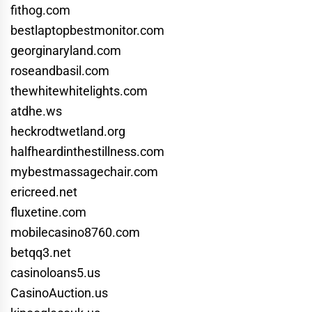
fithog.com
bestlaptopbestmonitor.com
georginaryland.com
roseandbasil.com
thewhitewhitelights.com
atdhe.ws
heckrodtwetland.org
halfheardinthestillness.com
mybestmassagechair.com
ericreed.net
fluxetine.com
mobilecasino8760.com
betqq3.net
casinoloans5.us
CasinoAuction.us