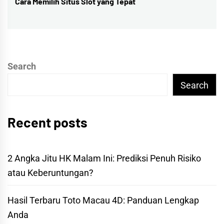
Cara Memilih Situs Slot yang Tepat
Next
post:
Search
Search
Recent posts
2 Angka Jitu HK Malam Ini: Prediksi Penuh Risiko
atau Keberuntungan?
Hasil Terbaru Toto Macau 4D: Panduan Lengkap
Anda