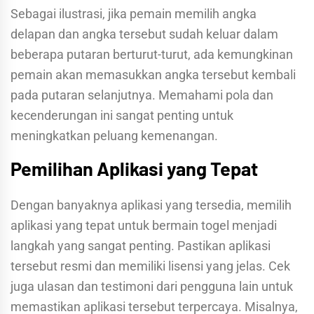
Sebagai ilustrasi, jika pemain memilih angka
delapan dan angka tersebut sudah keluar dalam
beberapa putaran berturut-turut, ada kemungkinan
pemain akan memasukkan angka tersebut kembali
pada putaran selanjutnya. Memahami pola dan
kecenderungan ini sangat penting untuk
meningkatkan peluang kemenangan.
Pemilihan Aplikasi yang Tepat
Dengan banyaknya aplikasi yang tersedia, memilih
aplikasi yang tepat untuk bermain togel menjadi
langkah yang sangat penting. Pastikan aplikasi
tersebut resmi dan memiliki lisensi yang jelas. Cek
juga ulasan dan testimoni dari pengguna lain untuk
memastikan aplikasi tersebut terpercaya. Misalnya,