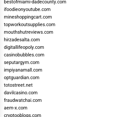
bestofmiami-dadecounty.com
ifoodieonyoutube.com
mineshoppingcart.com
topworkoutsupplies.com
mouthshutreviews.com
hirzadesalta.com
digitallifeopoly.com
casinobubbles.com
seputargym.com
impiyanamall.com
optguardian.com
totostreet.net
davilcasino.com
fraudwatchai.com
aem-x.com
cryptooblogs.com