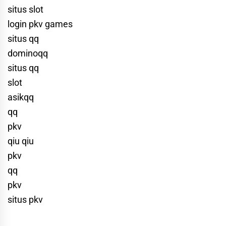
situs slot
login pkv games
situs qq
dominoqq
situs qq
slot
asikqq
qq
pkv
qiu qiu
pkv
qq
pkv
situs pkv