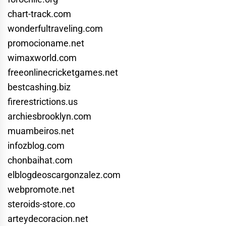
chart-track.com
wonderfultraveling.com
promocioname.net
wimaxworld.com
freeonlinecricketgames.net
bestcashing.biz
firerestrictions.us
archiesbrooklyn.com
muambeiros.net
infozblog.com
chonbaihat.com
elblogdeoscargonzalez.com
webpromote.net
steroids-store.co
arteydecoracion.net