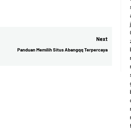
Next
Panduan Memilih Situs Abangqq Terpercaya
Next
post: