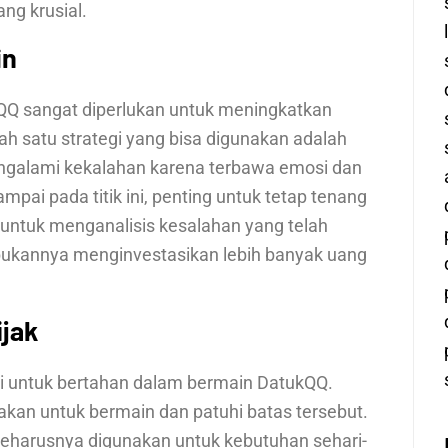
ng krusial.
in
QQ sangat diperlukan untuk meningkatkan
h satu strategi yang bisa digunakan adalah
galami kekalahan karena terbawa emosi dan
pai pada titik ini, penting untuk tetap tenang
h untuk menganalisis kesalahan yang telah
t, bukannya menginvestasikan lebih banyak uang
ijak
ci untuk bertahan dalam bermain DatukQQ.
kan untuk bermain dan patuhi batas tersebut.
eharusnya digunakan untuk kebutuhan sehari-