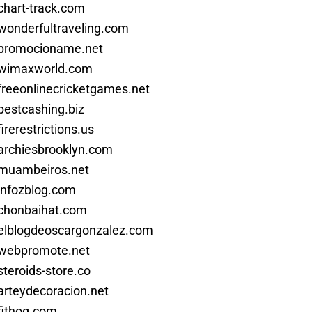
chart-track.com
wonderfultraveling.com
promocioname.net
wimaxworld.com
freeonlinecricketgames.net
bestcashing.biz
firerestrictions.us
archiesbrooklyn.com
muambeiros.net
infozblog.com
chonbaihat.com
elblogdeoscargonzalez.com
webpromote.net
steroids-store.co
arteydecoracion.net
fithog.com