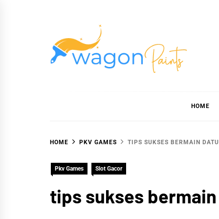
Skip
to
content
Situs Slot Online Terb
Dapatkan Deposit deposit pulsa dan mainkan slot gacor de
HOME
HOME
PKV GAMES
TIPS SUKSES BERMAIN DAT
Pkv Games
Slot Gacor
tips sukses bermain