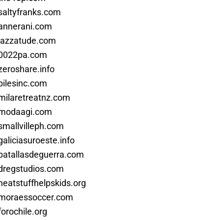
saltyfranks.com
annerani.com
jazzatude.com
0022pa.com
zeroshare.info
bilesinc.com
milaretreatnz.com
modaagi.com
smallvilleph.com
galiciasuroeste.info
batallasdeguerra.com
dregstudios.com
neatstuffhelpskids.org
moraessoccer.com
forochile.org