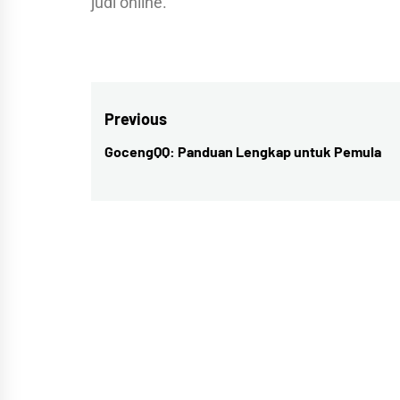
judi online.
Post
Previous
navigation
GocengQQ: Panduan Lengkap untuk Pemula
Previous
post: