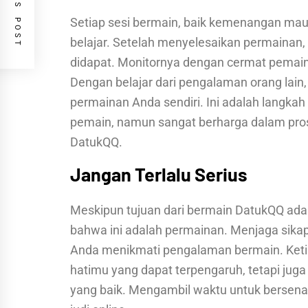
PREVIOUS POST
Setiap sesi bermain, baik kemenangan ma
belajar. Setelah menyelesaikan permainan
didapat. Monitornya dengan cermat pemain 
Dengan belajar dari pengalaman orang lai
permainan Anda sendiri. Ini adalah langkah
pemain, namun sangat berharga dalam pr
DatukQQ.
Jangan Terlalu Serius
Meskipun tujuan dari bermain DatukQQ ada
bahwa ini adalah permainan. Menjaga sikap
Anda menikmati pengalaman bermain. Keti
hatimu yang dapat terpengaruh, tetapi j
yang baik. Mengambil waktu untuk bersenan