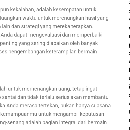
upun kekalahan, adalah kesempatan untuk
, luangkan waktu untuk merenungkan hasil yang
lain dan strategi yang mereka terapkan.
n, Anda dapat mengevaluasi dan memperbaiki
 penting yang sering diabaikan oleh banyak
oses pengembangan keterampilan bermain
lah untuk memenangkan uang, tetap ingat
 santai dan tidak terlalu serius akan membantu
ka Anda merasa tertekan, bukan hanya suasana
uga kemampuanmu untuk mengambil keputusan
g-senang adalah bagian integral dari bermain