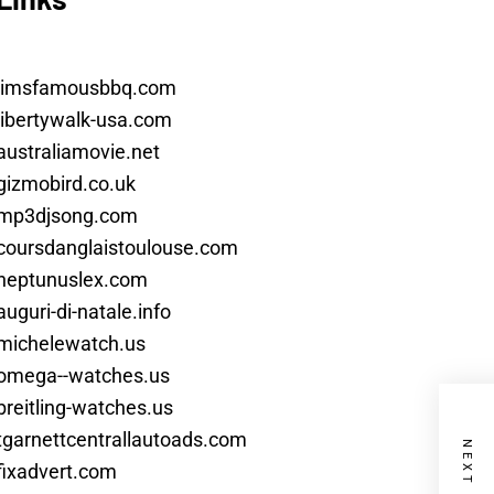
jimsfamousbbq.com
libertywalk-usa.com
australiamovie.net
gizmobird.co.uk
mp3djsong.com
coursdanglaistoulouse.com
neptunuslex.com
auguri-di-natale.info
michelewatch.us
omega--watches.us
breitling-watches.us
tgarnettcentrallautoads.com
fixadvert.com