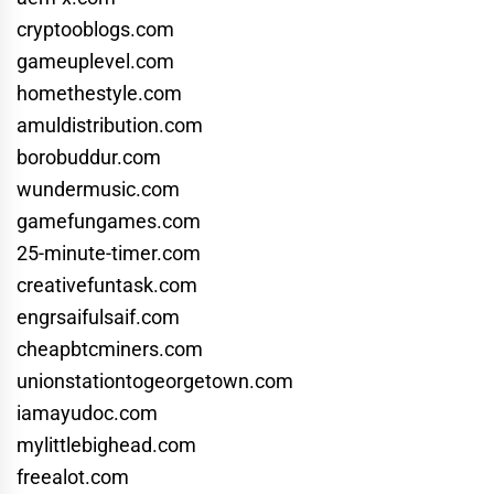
cryptooblogs.com
gameuplevel.com
homethestyle.com
amuldistribution.com
borobuddur.com
wundermusic.com
gamefungames.com
25-minute-timer.com
creativefuntask.com
engrsaifulsaif.com
cheapbtcminers.com
unionstationtogeorgetown.com
iamayudoc.com
mylittlebighead.com
freealot.com