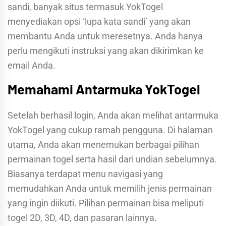
sandi, banyak situs termasuk YokTogel
menyediakan opsi ‘lupa kata sandi’ yang akan
membantu Anda untuk meresetnya. Anda hanya
perlu mengikuti instruksi yang akan dikirimkan ke
email Anda.
Memahami Antarmuka YokTogel
Setelah berhasil login, Anda akan melihat antarmuka
YokTogel yang cukup ramah pengguna. Di halaman
utama, Anda akan menemukan berbagai pilihan
permainan togel serta hasil dari undian sebelumnya.
Biasanya terdapat menu navigasi yang
memudahkan Anda untuk memilih jenis permainan
yang ingin diikuti. Pilihan permainan bisa meliputi
togel 2D, 3D, 4D, dan pasaran lainnya.