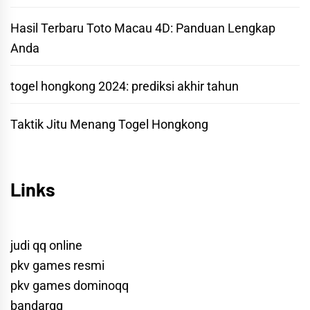
Hasil Terbaru Toto Macau 4D: Panduan Lengkap
Anda
togel hongkong 2024: prediksi akhir tahun
Taktik Jitu Menang Togel Hongkong
Links
judi qq online
pkv games resmi
pkv games dominoqq
bandarqq