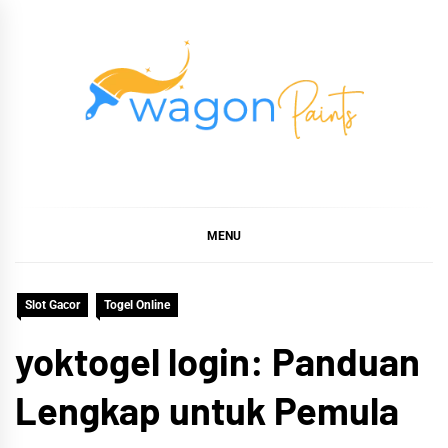
Skip
to
content
Situs Slot Online
Dapatkan Deposit deposit pulsa dan mainkan slot gacor
dengan fitur terbaik di situs slot online terpercaya.
Terbaik dengan Deposit
Deposit Pulsa dan Slot
MENU
Gacor
Slot Gacor
Togel Online
yoktogel login: Panduan
Lengkap untuk Pemula