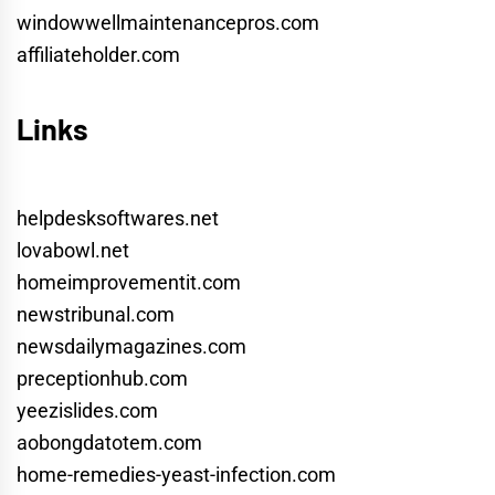
windowwellmaintenancepros.com
affiliateholder.com
Links
helpdesksoftwares.net
lovabowl.net
homeimprovementit.com
newstribunal.com
newsdailymagazines.com
preceptionhub.com
yeezislides.com
aobongdatotem.com
home-remedies-yeast-infection.com