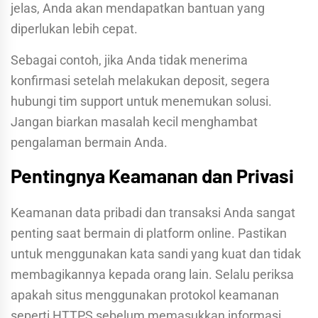
jelas, Anda akan mendapatkan bantuan yang
diperlukan lebih cepat.
Sebagai contoh, jika Anda tidak menerima
konfirmasi setelah melakukan deposit, segera
hubungi tim support untuk menemukan solusi.
Jangan biarkan masalah kecil menghambat
pengalaman bermain Anda.
Pentingnya Keamanan dan Privasi
Keamanan data pribadi dan transaksi Anda sangat
penting saat bermain di platform online. Pastikan
untuk menggunakan kata sandi yang kuat dan tidak
membagikannya kepada orang lain. Selalu periksa
apakah situs menggunakan protokol keamanan
seperti HTTPS sebelum memasukkan informasi