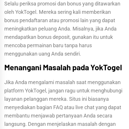
Selalu periksa promosi dan bonus yang ditawarkan
oleh YokTogel. Mereka sering kali memberikan
bonus pendaftaran atau promosi lain yang dapat
meningkatkan peluang Anda. Misalnya, jika Anda
mendapatkan bonus deposit, gunakan itu untuk
mencoba permainan baru tanpa harus
menggunakan uang Anda sendiri.
Menangani Masalah pada YokTogel
Jika Anda mengalami masalah saat menggunakan
platform YokTogel, jangan ragu untuk menghubungi
layanan pelanggan mereka. Situs ini biasanya
menyediakan bagian FAQ atau live chat yang dapat
membantu menjawab pertanyaan Anda secara
langsung. Dengan menjelaskan masalah dengan