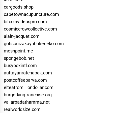
cargoods.shop
capetownacupuncture.com
bitcoinvideospro.com
cosmiccrowcollective.com
alain-jacquet.com
gotisouizakayabakeneko.com
meshpoint.me
spongebob.net
busyboxintl.com
auttayanratchapak.com
postcoffeebarva.com
elteatromilliondollar.com
burgerkingfranchise.org
vallarpadathamma.net
realworldsize.com