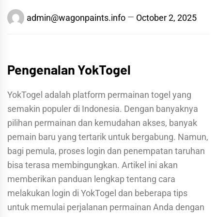
admin@wagonpaints.info
October 2, 2025
Pengenalan YokTogel
YokTogel adalah platform permainan togel yang
semakin populer di Indonesia. Dengan banyaknya
pilihan permainan dan kemudahan akses, banyak
pemain baru yang tertarik untuk bergabung. Namun,
bagi pemula, proses login dan penempatan taruhan
bisa terasa membingungkan. Artikel ini akan
memberikan panduan lengkap tentang cara
melakukan login di YokTogel dan beberapa tips
untuk memulai perjalanan permainan Anda dengan