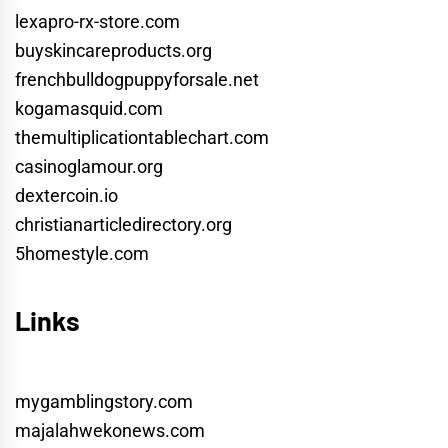
lexapro-rx-store.com
buyskincareproducts.org
frenchbulldogpuppyforsale.net
kogamasquid.com
themultiplicationtablechart.com
casinoglamour.org
dextercoin.io
christianarticledirectory.org
5homestyle.com
Links
mygamblingstory.com
majalahwekonews.com