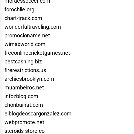
moraessoccer.com
forochile.org
chart-track.com
wonderfultraveling.com
promocioname.net
wimaxworld.com
freeonlinecricketgames.net
bestcashing.biz
firerestrictions.us
archiesbrooklyn.com
muambeiros.net
infozblog.com
chonbaihat.com
elblogdeoscargonzalez.com
webpromote.net
steroids-store.co