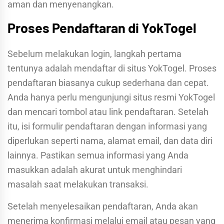
aman dan menyenangkan.
Proses Pendaftaran di YokTogel
Sebelum melakukan login, langkah pertama
tentunya adalah mendaftar di situs YokTogel. Proses
pendaftaran biasanya cukup sederhana dan cepat.
Anda hanya perlu mengunjungi situs resmi YokTogel
dan mencari tombol atau link pendaftaran. Setelah
itu, isi formulir pendaftaran dengan informasi yang
diperlukan seperti nama, alamat email, dan data diri
lainnya. Pastikan semua informasi yang Anda
masukkan adalah akurat untuk menghindari
masalah saat melakukan transaksi.
Setelah menyelesaikan pendaftaran, Anda akan
menerima konfirmasi melalui email atau pesan yang