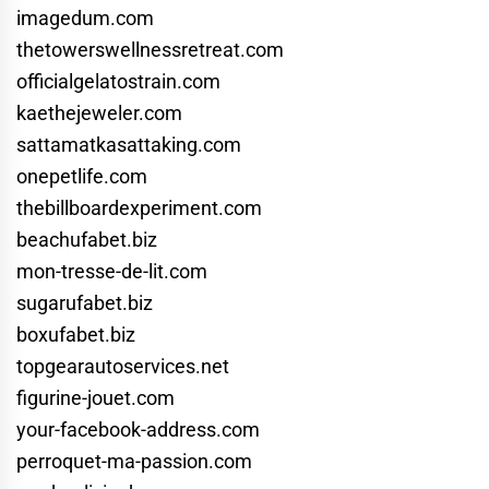
imagedum.com
thetowerswellnessretreat.com
officialgelatostrain.com
kaethejeweler.com
sattamatkasattaking.com
onepetlife.com
thebillboardexperiment.com
beachufabet.biz
mon-tresse-de-lit.com
sugarufabet.biz
boxufabet.biz
topgearautoservices.net
figurine-jouet.com
your-facebook-address.com
perroquet-ma-passion.com