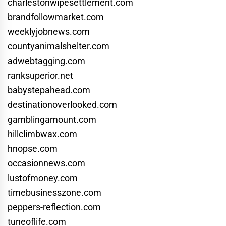
charlestonwipesettlement.com
brandfollowmarket.com
weeklyjobnews.com
countyanimalshelter.com
adwebtagging.com
ranksuperior.net
babystepahead.com
destinationoverlooked.com
gamblingamount.com
hillclimbwax.com
hnopse.com
occasionnews.com
lustofmoney.com
timebusinesszone.com
peppers-reflection.com
tuneoflife.com