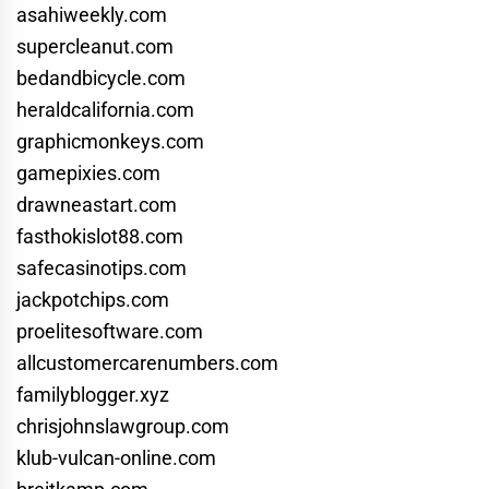
asahiweekly.com
supercleanut.com
bedandbicycle.com
heraldcalifornia.com
graphicmonkeys.com
gamepixies.com
drawneastart.com
fasthokislot88.com
safecasinotips.com
jackpotchips.com
proelitesoftware.com
allcustomercarenumbers.com
familyblogger.xyz
chrisjohnslawgroup.com
klub-vulcan-online.com