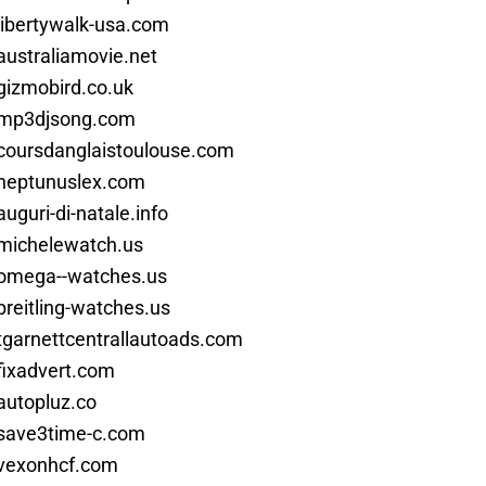
libertywalk-usa.com
australiamovie.net
gizmobird.co.uk
mp3djsong.com
coursdanglaistoulouse.com
neptunuslex.com
auguri-di-natale.info
michelewatch.us
omega--watches.us
breitling-watches.us
tgarnettcentrallautoads.com
fixadvert.com
autopluz.co
save3time-c.com
vexonhcf.com