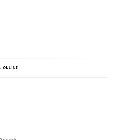
sa dan Slot Gacor
L ONLINE