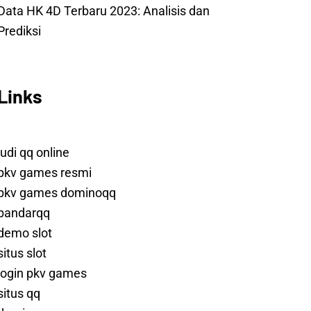
Data HK 4D Terbaru 2023: Analisis dan
Prediksi
Links
judi qq online
pkv games resmi
pkv games dominoqq
bandarqq
demo slot
situs slot
login pkv games
situs qq