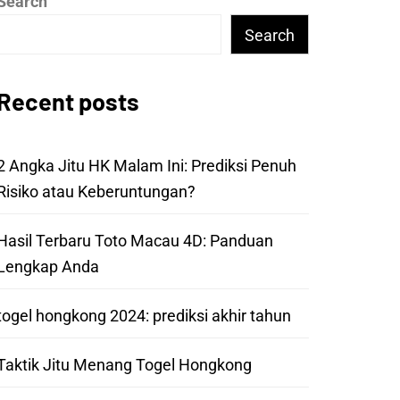
Search
Search
Recent posts
2 Angka Jitu HK Malam Ini: Prediksi Penuh
Risiko atau Keberuntungan?
Hasil Terbaru Toto Macau 4D: Panduan
Lengkap Anda
togel hongkong 2024: prediksi akhir tahun
Taktik Jitu Menang Togel Hongkong