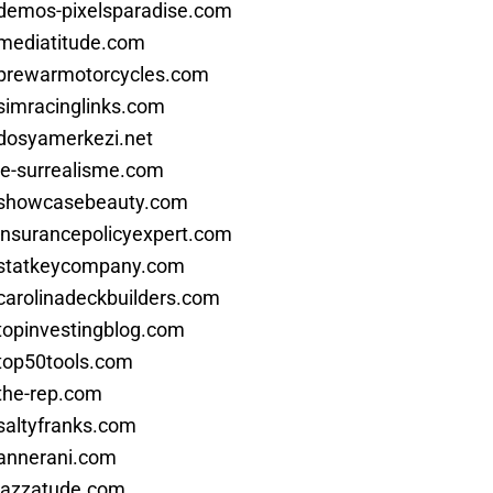
demos-pixelsparadise.com
mediatitude.com
prewarmotorcycles.com
simracinglinks.com
dosyamerkezi.net
le-surrealisme.com
showcasebeauty.com
insurancepolicyexpert.com
statkeycompany.com
carolinadeckbuilders.com
topinvestingblog.com
top50tools.com
the-rep.com
saltyfranks.com
annerani.com
jazzatude.com