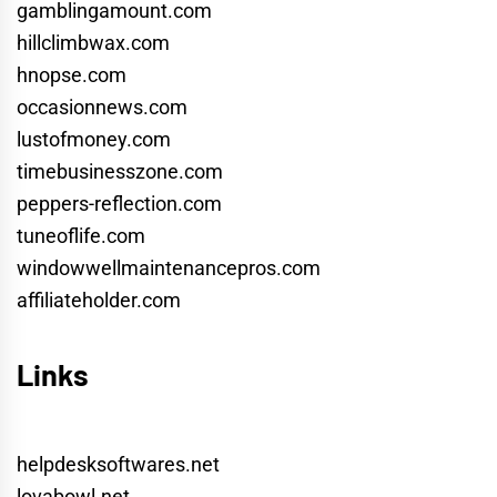
gamblingamount.com
hillclimbwax.com
hnopse.com
occasionnews.com
lustofmoney.com
timebusinesszone.com
peppers-reflection.com
tuneoflife.com
windowwellmaintenancepros.com
affiliateholder.com
Links
helpdesksoftwares.net
lovabowl.net