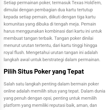
Setiap permainan poker, termasuk Texas Hold’em,
dimulai dengan pembagian dua kartu tertutup
kepada setiap pemain, diikuti dengan tiga kartu
komunitas yang dibuka di tengah meja. Pemain
harus menggunakan kombinasi dari kartu ini untuk
membuat tangan terbaik. Tangan poker dinilai
menurut urutan tertentu, dari kartu tinggi hingga
royal flush. Mengetahui urutan tangan ini adalah
langkah awal untuk berstrategi dalam permainan.
Pilih Situs Poker yang Tepat
Salah satu langkah penting dalam bermain poker
online adalah memilih situs yang tepat. Dalam dunia
yang penuh dengan opsi, penting untuk memilih
platform yang memiliki reputasi baik, aman, dan