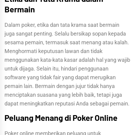
Bermain
Dalam poker, etika dan tata krama saat bermain
juga sangat penting. Selalu bersikap sopan kepada
sesama pemain, termasuk saat menang atau kalah.
Menghormati keputusan lawan dan tidak
menggunakan kata-kata kasar adalah hal yang wajib
untuk dijaga. Selain itu, hindari penggunaan
software yang tidak fair yang dapat merugikan
pemain lain. Bermain dengan jujur tidak hanya
menciptakan suasana yang lebih baik, tetapi juga
dapat meningkatkan reputasi Anda sebagai pemain.
Peluang Menang di Poker Online
Poker online memberikan peluang untuk