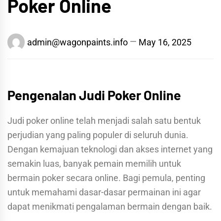
Poker Online
admin@wagonpaints.info
May 16, 2025
Pengenalan Judi Poker Online
Judi poker online telah menjadi salah satu bentuk
perjudian yang paling populer di seluruh dunia.
Dengan kemajuan teknologi dan akses internet yang
semakin luas, banyak pemain memilih untuk
bermain poker secara online. Bagi pemula, penting
untuk memahami dasar-dasar permainan ini agar
dapat menikmati pengalaman bermain dengan baik.