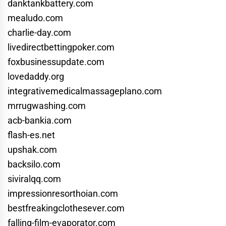
danktankbattery.com
mealudo.com
charlie-day.com
livedirectbettingpoker.com
foxbusinessupdate.com
lovedaddy.org
integrativemedicalmassageplano.com
mrrugwashing.com
acb-bankia.com
flash-es.net
upshak.com
backsilo.com
siviralqq.com
impressionresorthoian.com
bestfreakingclothesever.com
falling-film-evaporator.com