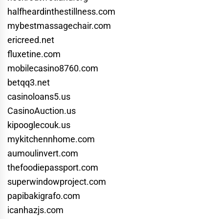
halfheardinthestillness.com
mybestmassagechair.com
ericreed.net
fluxetine.com
mobilecasino8760.com
betqq3.net
casinoloans5.us
CasinoAuction.us
kipooglecouk.us
mykitchennhome.com
aumoulinvert.com
thefoodiepassport.com
superwindowproject.com
papibakigrafo.com
icanhazjs.com