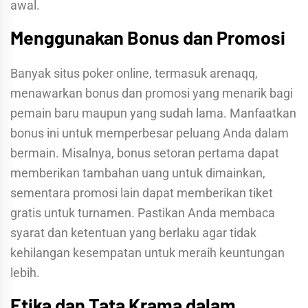
awal.
Menggunakan Bonus dan Promosi
Banyak situs poker online, termasuk arenaqq,
menawarkan bonus dan promosi yang menarik bagi
pemain baru maupun yang sudah lama. Manfaatkan
bonus ini untuk memperbesar peluang Anda dalam
bermain. Misalnya, bonus setoran pertama dapat
memberikan tambahan uang untuk dimainkan,
sementara promosi lain dapat memberikan tiket
gratis untuk turnamen. Pastikan Anda membaca
syarat dan ketentuan yang berlaku agar tidak
kehilangan kesempatan untuk meraih keuntungan
lebih.
Etika dan Tata Krama dalam