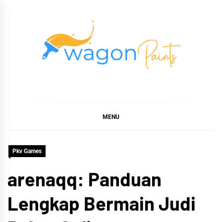
Skip
to
content
Situs Slot Online
Dapatkan Deposit deposit pulsa dan mainkan slot gacor
dengan fitur terbaik di situs slot online terpercaya.
Terbaik dengan Deposit
Deposit Pulsa dan Slot
MENU
Gacor
Pkv Games
arenaqq: Panduan
Lengkap Bermain Judi