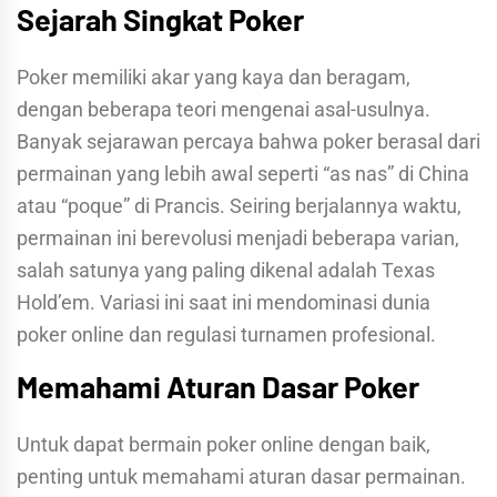
Sejarah Singkat Poker
Poker memiliki akar yang kaya dan beragam,
dengan beberapa teori mengenai asal-usulnya.
Banyak sejarawan percaya bahwa poker berasal dari
permainan yang lebih awal seperti “as nas” di China
atau “poque” di Prancis. Seiring berjalannya waktu,
permainan ini berevolusi menjadi beberapa varian,
salah satunya yang paling dikenal adalah Texas
Hold’em. Variasi ini saat ini mendominasi dunia
poker online dan regulasi turnamen profesional.
Memahami Aturan Dasar Poker
Untuk dapat bermain poker online dengan baik,
penting untuk memahami aturan dasar permainan.