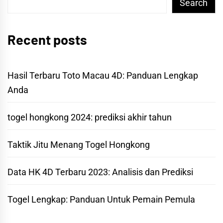
Search
Recent posts
Hasil Terbaru Toto Macau 4D: Panduan Lengkap
Anda
togel hongkong 2024: prediksi akhir tahun
Taktik Jitu Menang Togel Hongkong
Data HK 4D Terbaru 2023: Analisis dan Prediksi
Togel Lengkap: Panduan Untuk Pemain Pemula