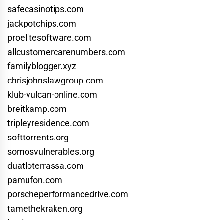
safecasinotips.com
jackpotchips.com
proelitesoftware.com
allcustomercarenumbers.com
familyblogger.xyz
chrisjohnslawgroup.com
klub-vulcan-online.com
breitkamp.com
tripleyresidence.com
softtorrents.org
somosvulnerables.org
duatloterrassa.com
pamufon.com
porscheperformancedrive.com
tamethekraken.org