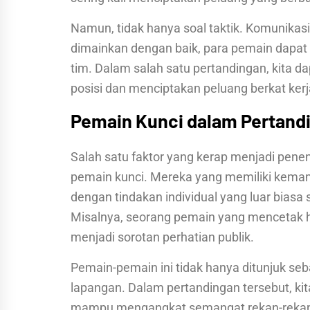
Namun, tidak hanya soal taktik. Komunikasi
dimainkan dengan baik, para pemain dapa
tim. Dalam salah satu pertandingan, kita 
posisi dan menciptakan peluang berkat ker
Pemain Kunci dalam Pertand
Salah satu faktor yang kerap menjadi penen
pemain kunci. Mereka yang memiliki kem
dengan tindakan individual yang luar biasa 
Misalnya, seorang pemain yang mencetak ha
menjadi sorotan perhatian publik.
Pemain-pemain ini tidak hanya ditunjuk seb
lapangan. Dalam pertandingan tersebut, ki
mampu mengangkat semangat rekan-rekann