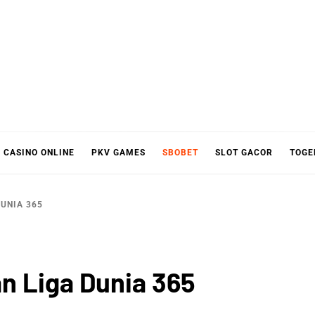
aik dengan Deposit Deposit Pul
ngan fitur terbaik di situs slot online terpercaya.
CASINO ONLINE
PKV GAMES
SBOBET
SLOT GACOR
TOGE
DUNIA 365
an Liga Dunia 365