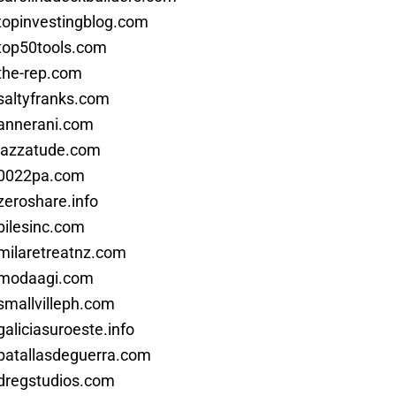
topinvestingblog.com
top50tools.com
the-rep.com
saltyfranks.com
annerani.com
jazzatude.com
0022pa.com
zeroshare.info
bilesinc.com
milaretreatnz.com
modaagi.com
smallvilleph.com
galiciasuroeste.info
batallasdeguerra.com
dregstudios.com