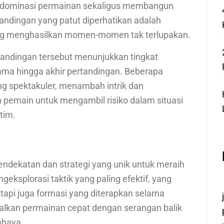
dominasi permainan sekaligus membangun
andingan yang patut diperhatikan adalah
ang menghasilkan momen-momen tak terlupakan.
tandingan tersebut menunjukkan tingkat
ertama hingga akhir pertandingan. Beberapa
ng spektakuler, menambah intrik dan
 pemain untuk mengambil risiko dalam situasi
 tim.
endekatan dan strategi yang unik untuk meraih
ksplorasi taktik yang paling efektif, yang
etapi juga formasi yang diterapkan selama
alkan permainan cepat dengan serangan balik
ahaya.