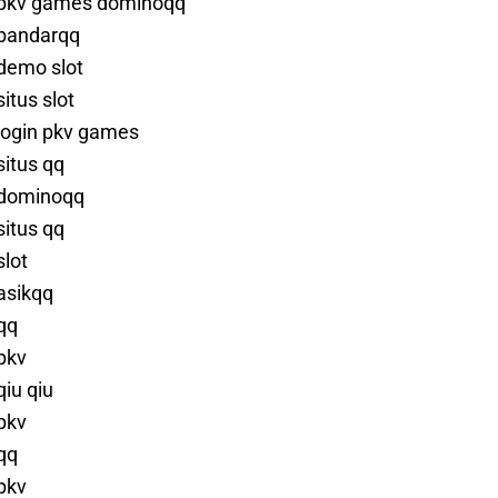
pkv games dominoqq
bandarqq
demo slot
situs slot
login pkv games
situs qq
dominoqq
situs qq
slot
asikqq
qq
pkv
qiu qiu
pkv
qq
pkv