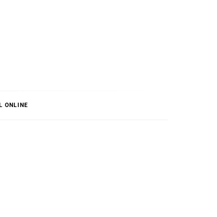
sa dan Slot Gacor
L ONLINE