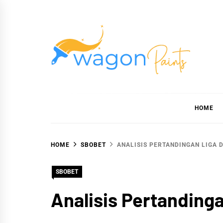
Skip
to
content
Situs Slot Online Terb
Dapatkan Deposit deposit pulsa dan mainkan slot gacor de
HOME
HOME
SBOBET
ANALISIS PERTANDINGAN LIGA 
SBOBET
Analisis Pertanding