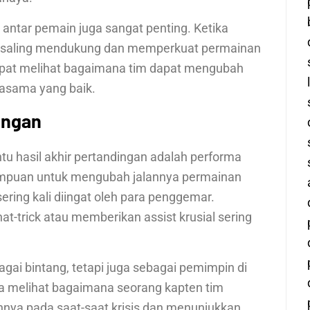
 antar pemain juga sangat penting. Ketika
t saling mendukung dan memperkuat permainan
dapat melihat bagaimana tim dapat mengubah
jasama yang baik.
ingan
tu hasil akhir pertandingan adalah performa
ampuan untuk mengubah jalannya permainan
sering kali diingat oleh para penggemar.
t-trick atau memberikan assist krusial sering
agai bintang, tetapi juga sebagai pemimpin di
ta melihat bagaimana seorang kapten tim
ya pada saat-saat krisis dan menunjukkan