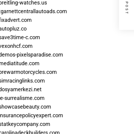
NEXT POST
breitling-watches.us
tgarnettcentrallautoads.com
fixadvert.com
autopluz.co
save3time-c.com
vexonhcf.com
demos-pixelsparadise.com
mediatitude.com
prewarmotorcycles.com
simracinglinks.com
dosyamerkezi.net
le-surrealisme.com
showcasebeauty.com
insurancepolicyexpert.com
statkeycompany.com
carolinadeckbuilders.com