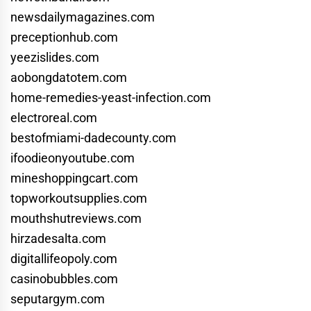
newsdailymagazines.com
preceptionhub.com
yeezislides.com
aobongdatotem.com
home-remedies-yeast-infection.com
electroreal.com
bestofmiami-dadecounty.com
ifoodieonyoutube.com
mineshoppingcart.com
topworkoutsupplies.com
mouthshutreviews.com
hirzadesalta.com
digitallifeopoly.com
casinobubbles.com
seputargym.com