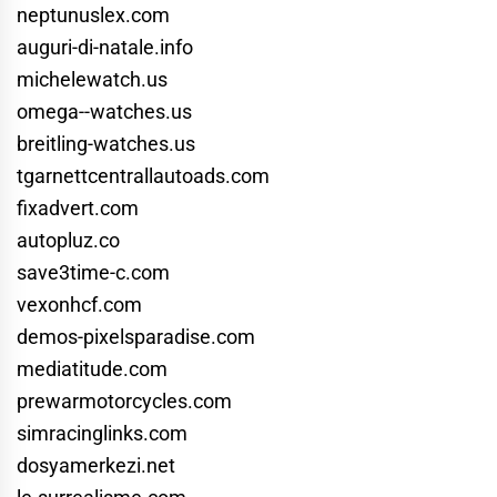
neptunuslex.com
auguri-di-natale.info
michelewatch.us
omega--watches.us
breitling-watches.us
tgarnettcentrallautoads.com
fixadvert.com
autopluz.co
save3time-c.com
vexonhcf.com
demos-pixelsparadise.com
mediatitude.com
prewarmotorcycles.com
simracinglinks.com
dosyamerkezi.net