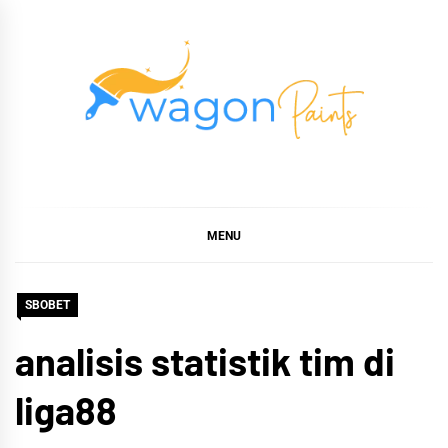
Skip
to
content
Situs Slot Online
Dapatkan Deposit deposit pulsa dan mainkan slot gacor
dengan fitur terbaik di situs slot online terpercaya.
Terbaik dengan Deposit
Deposit Pulsa dan Slot
MENU
Gacor
SBOBET
analisis statistik tim di
liga88