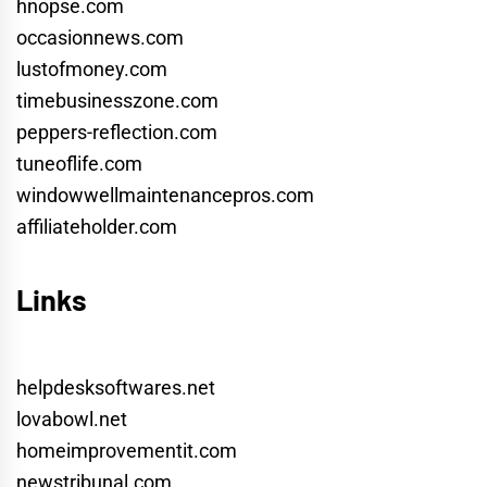
hnopse.com
occasionnews.com
lustofmoney.com
timebusinesszone.com
peppers-reflection.com
tuneoflife.com
windowwellmaintenancepros.com
affiliateholder.com
Links
helpdesksoftwares.net
lovabowl.net
homeimprovementit.com
newstribunal.com