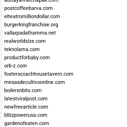
postcoffeebarva.com
elteatromilliondollar.com
burgerkingfranchise.org
vallarpadathamma.net
realworldsize.com
teknolama.com
productforbaby.com
orb-z.com
fosterscoachhousetavern.com
mesasdecultivoonline.com
boilersnbits.com
latestviralpost.com
newfreearticle.com
blitzpowerusa.com
gardenofeaten.com