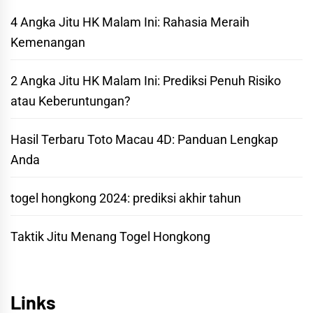
4 Angka Jitu HK Malam Ini: Rahasia Meraih
Kemenangan
2 Angka Jitu HK Malam Ini: Prediksi Penuh Risiko
atau Keberuntungan?
Hasil Terbaru Toto Macau 4D: Panduan Lengkap
Anda
togel hongkong 2024: prediksi akhir tahun
Taktik Jitu Menang Togel Hongkong
Links