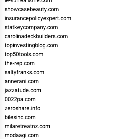
le-surrealisme.com
showcasebeauty.com
insurancepolicyexpert.com
statkeycompany.com
carolinadeckbuilders.com
topinvestingblog.com
top50tools.com
the-rep.com
saltyfranks.com
annerani.com
jazzatude.com
0022pa.com
zeroshare.info
bilesinc.com
milaretreatnz.com
modaagi.com