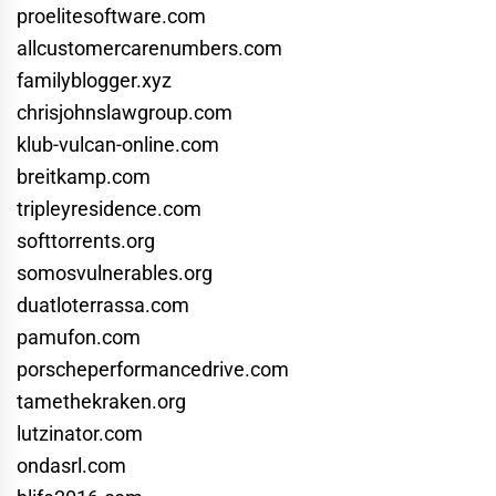
proelitesoftware.com
allcustomercarenumbers.com
familyblogger.xyz
chrisjohnslawgroup.com
klub-vulcan-online.com
breitkamp.com
tripleyresidence.com
softtorrents.org
somosvulnerables.org
duatloterrassa.com
pamufon.com
porscheperformancedrive.com
tamethekraken.org
lutzinator.com
ondasrl.com