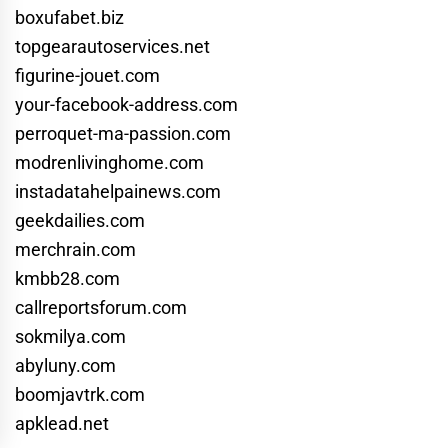
boxufabet.biz
topgearautoservices.net
figurine-jouet.com
your-facebook-address.com
perroquet-ma-passion.com
modrenlivinghome.com
instadatahelpainews.com
geekdailies.com
merchrain.com
kmbb28.com
callreportsforum.com
sokmilya.com
abyluny.com
boomjavtrk.com
apklead.net