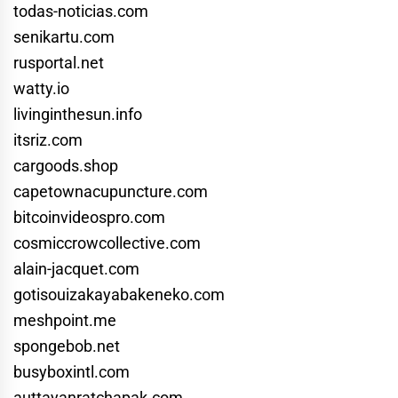
todas-noticias.com
senikartu.com
rusportal.net
watty.io
livinginthesun.info
itsriz.com
cargoods.shop
capetownacupuncture.com
bitcoinvideospro.com
cosmiccrowcollective.com
alain-jacquet.com
gotisouizakayabakeneko.com
meshpoint.me
spongebob.net
busyboxintl.com
auttayanratchapak.com