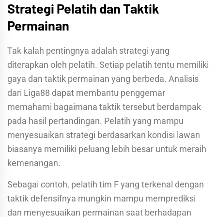
Strategi Pelatih dan Taktik
Permainan
Tak kalah pentingnya adalah strategi yang
diterapkan oleh pelatih. Setiap pelatih tentu memiliki
gaya dan taktik permainan yang berbeda. Analisis
dari Liga88 dapat membantu penggemar
memahami bagaimana taktik tersebut berdampak
pada hasil pertandingan. Pelatih yang mampu
menyesuaikan strategi berdasarkan kondisi lawan
biasanya memiliki peluang lebih besar untuk meraih
kemenangan.
Sebagai contoh, pelatih tim F yang terkenal dengan
taktik defensifnya mungkin mampu memprediksi
dan menyesuaikan permainan saat berhadapan