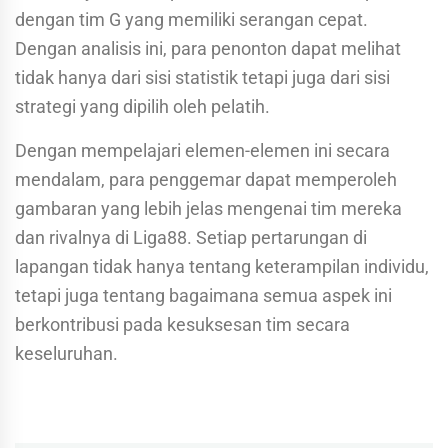
dengan tim G yang memiliki serangan cepat.
Dengan analisis ini, para penonton dapat melihat
tidak hanya dari sisi statistik tetapi juga dari sisi
strategi yang dipilih oleh pelatih.
Dengan mempelajari elemen-elemen ini secara
mendalam, para penggemar dapat memperoleh
gambaran yang lebih jelas mengenai tim mereka
dan rivalnya di Liga88. Setiap pertarungan di
lapangan tidak hanya tentang keterampilan individu,
tetapi juga tentang bagaimana semua aspek ini
berkontribusi pada kesuksesan tim secara
keseluruhan.