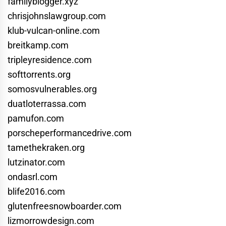
familyblogger.xyz
chrisjohnslawgroup.com
klub-vulcan-online.com
breitkamp.com
tripleyresidence.com
softtorrents.org
somosvulnerables.org
duatloterrassa.com
pamufon.com
porscheperformancedrive.com
tamethekraken.org
lutzinator.com
ondasrl.com
blife2016.com
glutenfreesnowboarder.com
lizmorrowdesign.com