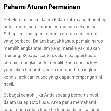
Pahami Aturan Permainan
Sebelum terjun ke dalam Balap Toto, sangat penting
untuk memahami aturan permainan dengan baik.
Setiap jenis balapan memiliki aturan dan format
yang berbeda. Dalam banyak kasus, pemain harus
memilih angka atau tim yang mereka yakini akan
menang. Sebagai contoh, dalam balapan kuda,
pemain mungkin perlu memilih kuda dan jockey
yang akan berlomba, serta mempertimbangkan
kondisi trek dan cuaca yang dapat mempengaruhi
hasil.
Sebagai contoh, jika Anda sedang berpartisipasi
dalam Balap Toto kuda, Anda perlu memahami
bagaimana setiap kuda berkinerja dalam balapan