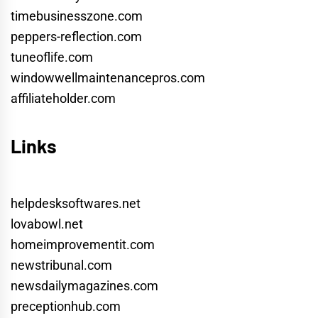
timebusinesszone.com
peppers-reflection.com
tuneoflife.com
windowwellmaintenancepros.com
affiliateholder.com
Links
helpdesksoftwares.net
lovabowl.net
homeimprovementit.com
newstribunal.com
newsdailymagazines.com
preceptionhub.com