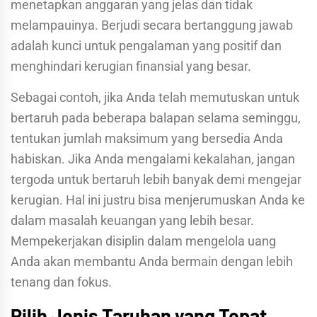
menetapkan anggaran yang jelas dan tidak
melampauinya. Berjudi secara bertanggung jawab
adalah kunci untuk pengalaman yang positif dan
menghindari kerugian finansial yang besar.
Sebagai contoh, jika Anda telah memutuskan untuk
bertaruh pada beberapa balapan selama seminggu,
tentukan jumlah maksimum yang bersedia Anda
habiskan. Jika Anda mengalami kekalahan, jangan
tergoda untuk bertaruh lebih banyak demi mengejar
kerugian. Hal ini justru bisa menjerumuskan Anda ke
dalam masalah keuangan yang lebih besar.
Mempekerjakan disiplin dalam mengelola uang
Anda akan membantu Anda bermain dengan lebih
tenang dan fokus.
Pilih Jenis Taruhan yang Tepat