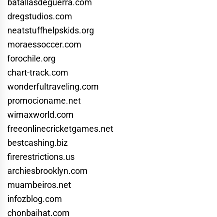
batallasdeguerra.com
dregstudios.com
neatstuffhelpskids.org
moraessoccer.com
forochile.org
chart-track.com
wonderfultraveling.com
promocioname.net
wimaxworld.com
freeonlinecricketgames.net
bestcashing.biz
firerestrictions.us
archiesbrooklyn.com
muambeiros.net
infozblog.com
chonbaihat.com