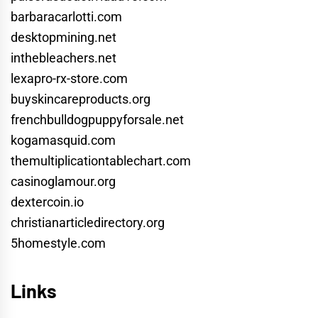
barbaracarlotti.com
desktopmining.net
inthebleachers.net
lexapro-rx-store.com
buyskincareproducts.org
frenchbulldogpuppyforsale.net
kogamasquid.com
themultiplicationtablechart.com
casinoglamour.org
dextercoin.io
christianarticledirectory.org
5homestyle.com
Links