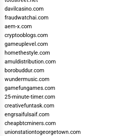
davilcasino.com
fraudwatchai.com
aem-x.com
cryptooblogs.com
gameuplevel.com
homethestyle.com
amuldistribution.com
borobuddur.com
wundermusic.com
gamefungames.com
25-minute-timer.com
creativefuntask.com
engrsaifulsaif.com
cheapbtcminers.com
unionstationtogeorgetown.com