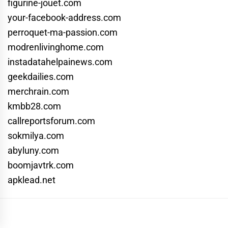
figurine-jouet.com
your-facebook-address.com
perroquet-ma-passion.com
modrenlivinghome.com
instadatahelpainews.com
geekdailies.com
merchrain.com
kmbb28.com
callreportsforum.com
sokmilya.com
abyluny.com
boomjavtrk.com
apklead.net