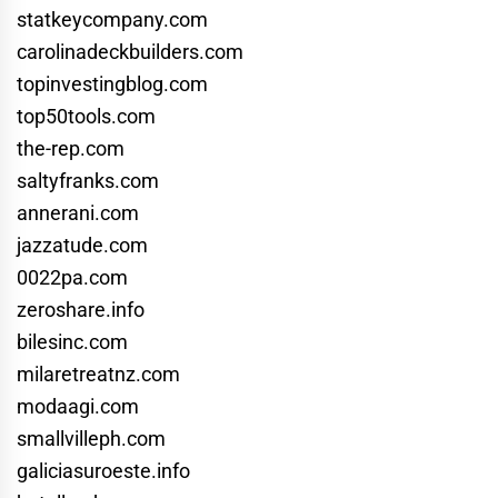
statkeycompany.com
carolinadeckbuilders.com
topinvestingblog.com
top50tools.com
the-rep.com
saltyfranks.com
annerani.com
jazzatude.com
0022pa.com
zeroshare.info
bilesinc.com
milaretreatnz.com
modaagi.com
smallvilleph.com
galiciasuroeste.info