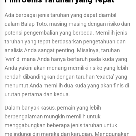
Ada berbagai jenis taruhan yang dapat diambil
dalam Balap Toto, masing-masing dengan risiko dan
potensi pengembalian yang berbeda. Memilih jenis
taruhan yang tepat berdasarkan pengetahuan dan
analisis Anda sangat penting. Misalnya, taruhan
‘win’ di mana Anda hanya bertaruh pada kuda yang
Anda yakini akan menang memiliki risiko yang lebih
rendah dibandingkan dengan taruhan ‘exacta’ yang
menuntut Anda memilih dua kuda yang akan finis di
urutan pertama dan kedua.
Dalam banyak kasus, pemain yang lebih
berpengalaman mungkin memilih untuk
menggabungkan beberapa jenis taruhan untuk
melindungi diri mereka dari kerugian. Menggunakan