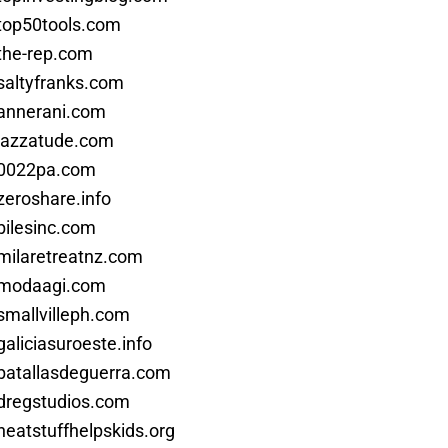
top50tools.com
the-rep.com
saltyfranks.com
annerani.com
jazzatude.com
0022pa.com
zeroshare.info
bilesinc.com
milaretreatnz.com
modaagi.com
smallvilleph.com
galiciasuroeste.info
batallasdeguerra.com
dregstudios.com
neatstuffhelpskids.org