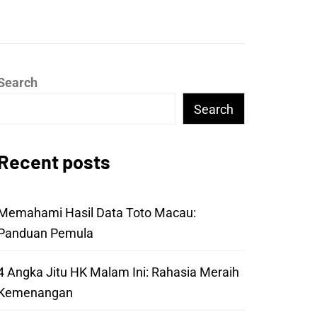
Search
Search
Recent posts
Memahami Hasil Data Toto Macau:
Panduan Pemula
4 Angka Jitu HK Malam Ini: Rahasia Meraih
Kemenangan