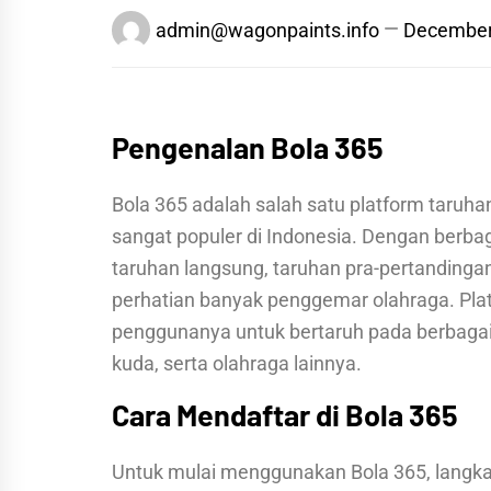
admin@wagonpaints.info
December
Pengenalan Bola 365
Bola 365 adalah salah satu platform taruhan
sangat populer di Indonesia. Dengan berbag
taruhan langsung, taruhan pra-pertandingan
perhatian banyak penggemar olahraga. Pla
penggunanya untuk bertaruh pada berbagai 
kuda, serta olahraga lainnya.
Cara Mendaftar di Bola 365
Untuk mulai menggunakan Bola 365, langka