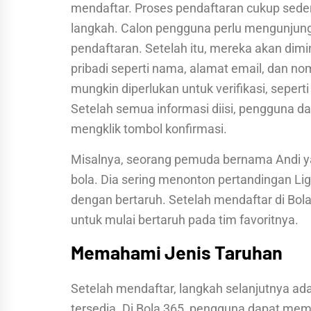
mendaftar. Proses pendaftaran cukup sede
langkah. Calon pengguna perlu mengunjungi
pendaftaran. Setelah itu, mereka akan dimi
pribadi seperti nama, alamat email, dan n
mungkin diperlukan untuk verifikasi, seperti
Setelah semua informasi diisi, pengguna 
mengklik tombol konfirmasi.
Misalnya, seorang pemuda bernama Andi ya
bola. Dia sering menonton pertandingan Li
dengan bertaruh. Setelah mendaftar di Bola
untuk mulai bertaruh pada tim favoritnya.
Memahami Jenis Taruhan
Setelah mendaftar, langkah selanjutnya a
tersedia. Di Bola 365, pengguna dapat memil