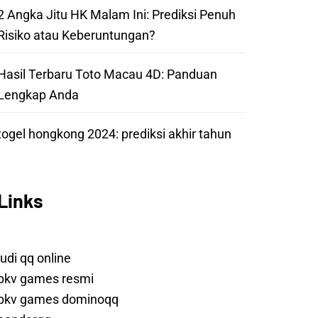
2 Angka Jitu HK Malam Ini: Prediksi Penuh
Risiko atau Keberuntungan?
Hasil Terbaru Toto Macau 4D: Panduan
Lengkap Anda
togel hongkong 2024: prediksi akhir tahun
Links
judi qq online
pkv games resmi
pkv games dominoqq