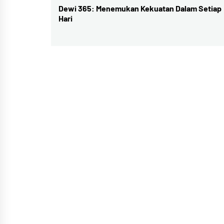
navigation
Dewi 365: Menemukan Kekuatan Dalam Setiap
Previous
Hari
post: