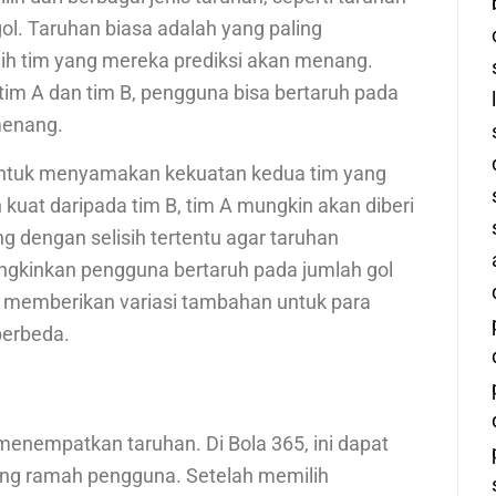
gol. Taruhan biasa adalah yang paling
h tim yang mereka prediksi akan menang.
im A dan tim B, pengguna bisa bertaruh pada
menang.
ra untuk menyamakan kekuatan kedua tim yang
h kuat daripada tim B, tim A mungkin akan diberi
g dengan selisih tertentu agar taruhan
ngkinkan pengguna bertaruh pada jumlah gol
i memberikan variasi tambahan untuk para
berbeda.
enempatkan taruhan. Di Bola 365, ini dapat
ang ramah pengguna. Setelah memilih