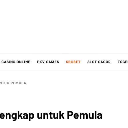
aik dengan Deposit Deposit Pul
ngan fitur terbaik di situs slot online terpercaya.
CASINO ONLINE
PKV GAMES
SBOBET
SLOT GACOR
TOGE
UNTUK PEMULA
Lengkap untuk Pemula