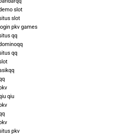
bandarqq
demo slot
situs slot
login pkv games
situs qq
dominoqq
situs qq
slot
asikqq
qq
pkv
qiu qiu
pkv
qq
pkv
situs pkv