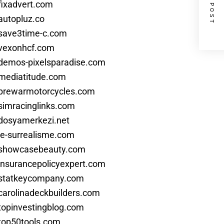
NEXT POST
fixadvert.com
autopluz.co
save3time-c.com
vexonhcf.com
demos-pixelsparadise.com
mediatitude.com
prewarmotorcycles.com
simracinglinks.com
dosyamerkezi.net
le-surrealisme.com
showcasebeauty.com
insurancepolicyexpert.com
statkeycompany.com
carolinadeckbuilders.com
topinvestingblog.com
top50tools.com