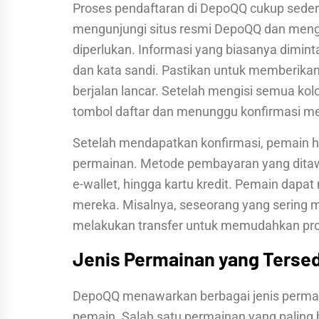
Proses pendaftaran di DepoQQ cukup seder
mengunjungi situs resmi DepoQQ dan mengi
diperlukan. Informasi yang biasanya dimint
dan kata sandi. Pastikan untuk memberikan 
berjalan lancar. Setelah mengisi semua ko
tombol daftar dan menunggu konfirmasi mel
Setelah mendapatkan konfirmasi, pemain 
permainan. Metode pembayaran yang ditawa
e-wallet, hingga kartu kredit. Pemain dapa
mereka. Misalnya, seseorang yang sering 
melakukan transfer untuk memudahkan pro
Jenis Permainan yang Tersed
DepoQQ menawarkan berbagai jenis perma
pemain. Salah satu permainan yang paling 