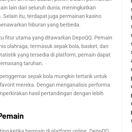
in lain dari seluruh dunia, meningkatkan
 Selain itu, terdapat juga permainan kasino
g menawarkan hiburan yang berbeda.
tu fitur utama yang ditawarkan DepoQQ. Pemain
s olahraga, termasuk sepak bola, basket, dan
atistik yang tersedia di platform, pemain dapat
memasang taruhan.
penggemar sepak bola mungkin tertarik untuk
favorit mereka. Dengan menganalisis performa
mperkirakan hasil pertandingan dengan lebih
Pemain
ng ketika bermain di platform online. DepoQQ