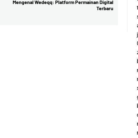
Mengenal Wedeqq: Platform Permainan Digital
Next
Terbaru
post: