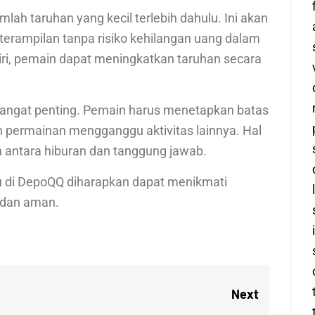
mlah taruhan yang kecil terlebih dahulu. Ini akan
rampilan tanpa risiko kehilangan uang dalam
iri, pemain dapat meningkatkan taruhan secara
sangat penting. Pemain harus menetapkan batas
 permainan mengganggu aktivitas lainnya. Hal
antara hiburan dan tanggung jawab.
u di DepoQQ diharapkan dapat menikmati
dan aman.
Next