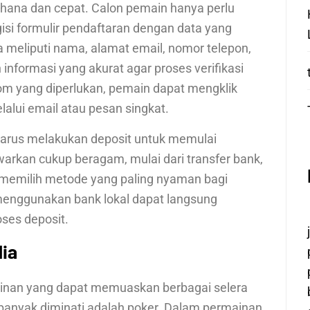
hana dan cepat. Calon pemain hanya perlu
si formulir pendaftaran dengan data yang
a meliputi nama, alamat email, nomor telepon,
informasi yang akurat agar proses verifikasi
lom yang diperlukan, pemain dapat mengklik
alui email atau pesan singkat.
harus melakukan deposit untuk memulai
rkan cukup beragam, mulai dari transfer bank,
t memilih metode yang paling nyaman bagi
menggunakan bank lokal dapat langsung
ses deposit.
ia
inan yang dapat memuaskan berbagai selera
banyak diminati adalah poker. Dalam permainan