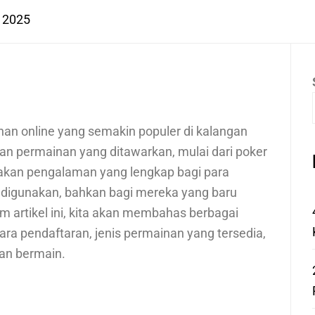
 2025
an online yang semakin populer di kalangan
han permainan yang ditawarkan, mulai dari poker
akan pengalaman yang lengkap bagi para
 digunakan, bahkan bagi mereka yang baru
m artikel ini, kita akan membahas berbagai
ra pendaftaran, jenis permainan yang tersedia,
an bermain.