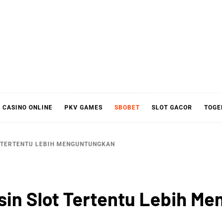
aik dengan Deposit Deposit Pul
ngan fitur terbaik di situs slot online terpercaya.
CASINO ONLINE
PKV GAMES
SBOBET
SLOT GACOR
TOGE
 TERTENTU LEBIH MENGUNTUNGKAN
in Slot Tertentu Lebih M