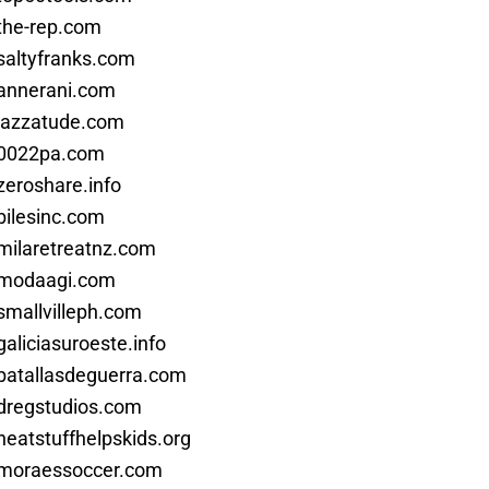
the-rep.com
saltyfranks.com
annerani.com
jazzatude.com
0022pa.com
zeroshare.info
bilesinc.com
milaretreatnz.com
modaagi.com
smallvilleph.com
galiciasuroeste.info
batallasdeguerra.com
dregstudios.com
neatstuffhelpskids.org
moraessoccer.com