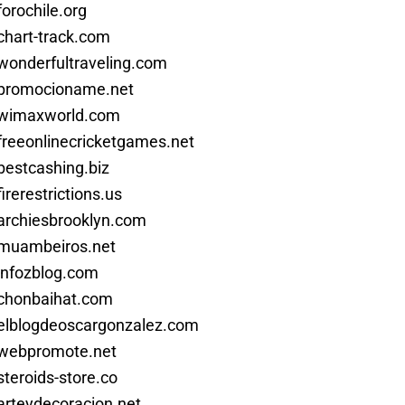
forochile.org
chart-track.com
wonderfultraveling.com
promocioname.net
wimaxworld.com
freeonlinecricketgames.net
bestcashing.biz
firerestrictions.us
archiesbrooklyn.com
muambeiros.net
infozblog.com
chonbaihat.com
elblogdeoscargonzalez.com
webpromote.net
steroids-store.co
arteydecoracion.net