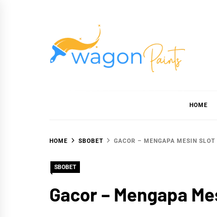
Skip
to
content
Situs Slot Online Terb
Dapatkan Deposit deposit pulsa dan mainkan slot gacor de
HOME
HOME
SBOBET
GACOR – MENGAPA MESIN SLOT
SBOBET
Gacor – Mengapa Mes