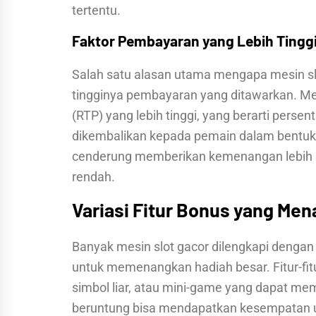
tertentu.
Faktor Pembayaran yang Lebih Tingg
Salah satu alasan utama mengapa mesin sl
tingginya pembayaran yang ditawarkan. Mes
(RTP) yang lebih tinggi, yang berarti perse
dikembalikan kepada pemain dalam bentuk
cenderung memberikan kemenangan lebih 
rendah.
Variasi Fitur Bonus yang Men
Banyak mesin slot gacor dilengkapi denga
untuk memenangkan hadiah besar. Fitur-fitur 
simbol liar, atau mini-game yang dapat m
beruntung bisa mendapatkan kesempatan un