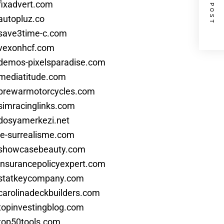
NEXT POST
fixadvert.com
autopluz.co
save3time-c.com
vexonhcf.com
demos-pixelsparadise.com
mediatitude.com
prewarmotorcycles.com
simracinglinks.com
dosyamerkezi.net
le-surrealisme.com
showcasebeauty.com
insurancepolicyexpert.com
statkeycompany.com
carolinadeckbuilders.com
topinvestingblog.com
top50tools.com