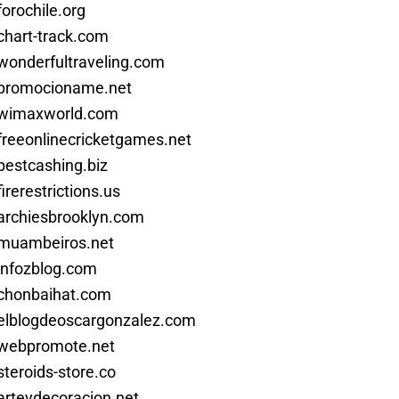
forochile.org
chart-track.com
wonderfultraveling.com
promocioname.net
wimaxworld.com
freeonlinecricketgames.net
bestcashing.biz
firerestrictions.us
archiesbrooklyn.com
muambeiros.net
infozblog.com
chonbaihat.com
elblogdeoscargonzalez.com
webpromote.net
steroids-store.co
arteydecoracion.net