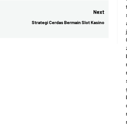
Next
Strategi Cerdas Bermain Slot Kasino
Next
post: