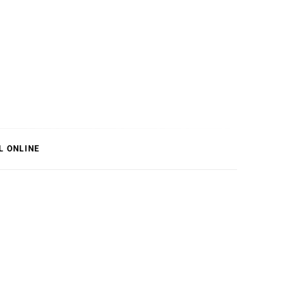
sa dan Slot Gacor
L ONLINE