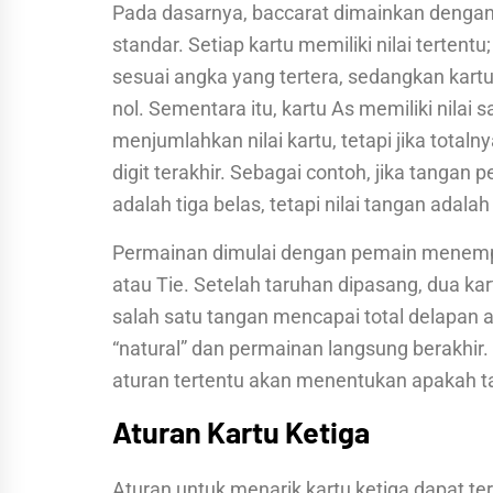
Pada dasarnya, baccarat dimainkan dengan
standar. Setiap kartu memiliki nilai tertentu
sesuai angka yang tertera, sedangkan kartu 
nol. Sementara itu, kartu As memiliki nilai 
menjumlahkan nilai kartu, tetapi jika total
digit terakhir. Sebagai contoh, jika tangan 
adalah tiga belas, tetapi nilai tangan adalah 
Permainan dimulai dengan pemain menempa
atau Tie. Setelah taruhan dipasang, dua ka
salah satu tangan mencapai total delapan 
“natural” dan permainan langsung berakhir.
aturan tertentu akan menentukan apakah ta
Aturan Kartu Ketiga
Aturan untuk menarik kartu ketiga dapat te