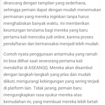
dirancang dengan tampilan yang sederhana,
sehingga pemain dapat dengan mudah menemukan
permainan yang mereka inginkan tanpa harus
menghabiskan banyak waktu. Ini memberikan
keuntungan terutama bagi mereka yang baru
pertama kali mencoba judi online, karena proses
pendaftaran dan bertransaksi menjadi lebih mudah.
Contoh nyata penggunaan antarmuka yang ramah
ini bisa dilihat saat seseorang pertama kali
mendaftar di ASEANQQ. Mereka akan disambut
dengan langkah-langkah yang jelas dan mudah
diikuti, mengurangi kebingungan yang sering terjadi
di platform lain. Tidak jarang, pemain baru
mengungkapkan rasa syukur mereka atas
kemudahan ini, yang membuat mereka lebih betah