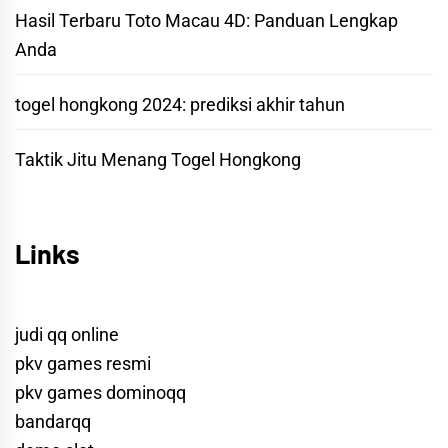
Hasil Terbaru Toto Macau 4D: Panduan Lengkap
Anda
togel hongkong 2024: prediksi akhir tahun
Taktik Jitu Menang Togel Hongkong
Links
judi qq online
pkv games resmi
pkv games dominoqq
bandarqq