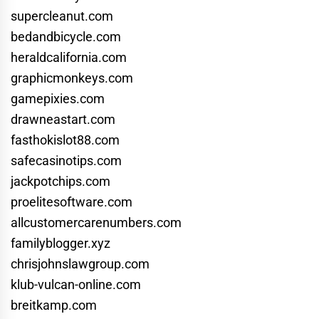
supercleanut.com
bedandbicycle.com
heraldcalifornia.com
graphicmonkeys.com
gamepixies.com
drawneastart.com
fasthokislot88.com
safecasinotips.com
jackpotchips.com
proelitesoftware.com
allcustomercarenumbers.com
familyblogger.xyz
chrisjohnslawgroup.com
klub-vulcan-online.com
breitkamp.com