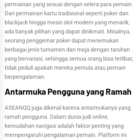
permainan yang sesuai dengan selera para pemain.
Dari permainan kartu tradisional seperti poker dan
blackjack hingga mesin slot modern yang menarik,
ada banyak pilihan yang dapat dinikmati. Misalnya,
seorang penggemar poker dapat menemukan
berbagai jenis turnamen dan meja dengan taruhan
yang bervariasi, sehingga semua orang bisa terlibat,
tidak peduli apakah mereka pemula atau pemain
berpengalaman.
Antarmuka Pengguna yang Ramah
ASEANQQ juga dikenal karena antarmukanya yang
ramah pengguna. Dalam dunia judi online,
kemudahan navigasi adalah faktor penting yang
mempengaruhi pengalaman pemain. Platform ini