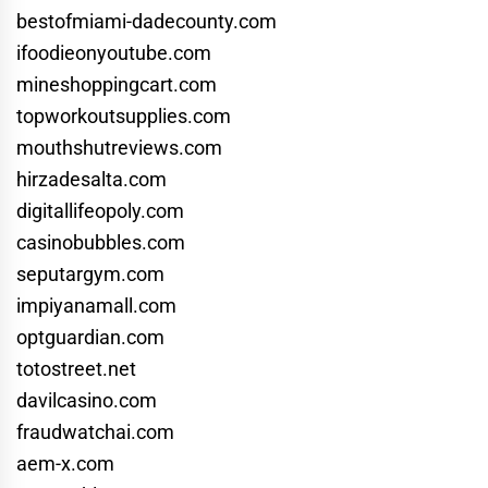
bestofmiami-dadecounty.com
ifoodieonyoutube.com
mineshoppingcart.com
topworkoutsupplies.com
mouthshutreviews.com
hirzadesalta.com
digitallifeopoly.com
casinobubbles.com
seputargym.com
impiyanamall.com
optguardian.com
totostreet.net
davilcasino.com
fraudwatchai.com
aem-x.com