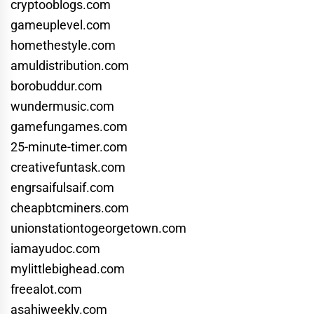
cryptooblogs.com
gameuplevel.com
homethestyle.com
amuldistribution.com
borobuddur.com
wundermusic.com
gamefungames.com
25-minute-timer.com
creativefuntask.com
engrsaifulsaif.com
cheapbtcminers.com
unionstationtogeorgetown.com
iamayudoc.com
mylittlebighead.com
freealot.com
asahiweekly.com