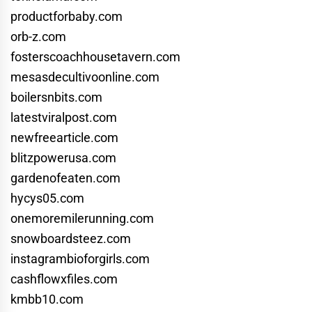
productforbaby.com
orb-z.com
fosterscoachhousetavern.com
mesasdecultivoonline.com
boilersnbits.com
latestviralpost.com
newfreearticle.com
blitzpowerusa.com
gardenofeaten.com
hycys05.com
onemoremilerunning.com
snowboardsteez.com
instagrambioforgirls.com
cashflowxfiles.com
kmbb10.com