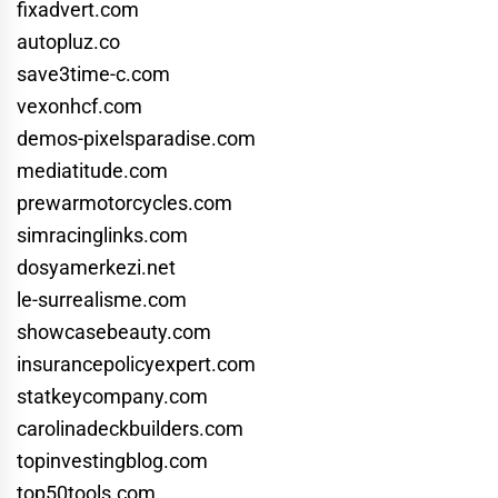
fixadvert.com
autopluz.co
save3time-c.com
vexonhcf.com
demos-pixelsparadise.com
mediatitude.com
prewarmotorcycles.com
simracinglinks.com
dosyamerkezi.net
le-surrealisme.com
showcasebeauty.com
insurancepolicyexpert.com
statkeycompany.com
carolinadeckbuilders.com
topinvestingblog.com
top50tools.com