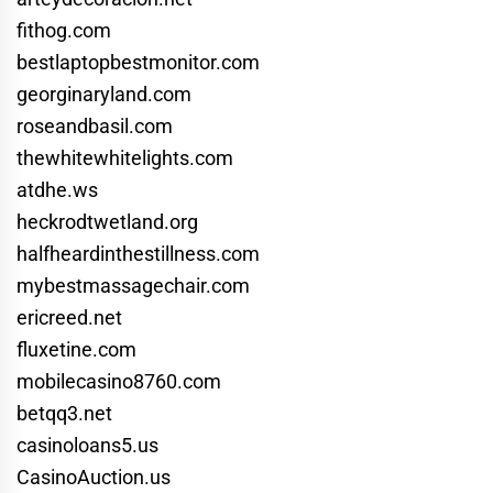
fithog.com
bestlaptopbestmonitor.com
georginaryland.com
roseandbasil.com
thewhitewhitelights.com
atdhe.ws
heckrodtwetland.org
halfheardinthestillness.com
mybestmassagechair.com
ericreed.net
fluxetine.com
mobilecasino8760.com
betqq3.net
casinoloans5.us
CasinoAuction.us