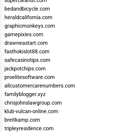
supercleanut.com
bedandbicycle.com
heraldcalifornia.com
graphicmonkeys.com
gamepixies.com
drawneastart.com
fasthokislot88.com
safecasinotips.com
jackpotchips.com
proelitesoftware.com
allcustomercarenumbers.com
familyblogger.xyz
chrisjohnslawgroup.com
klub-vulcan-online.com
breitkamp.com
tripleyresidence.com