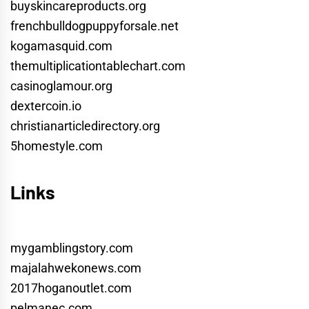
buyskincareproducts.org
frenchbulldogpuppyforsale.net
kogamasquid.com
themultiplicationtablechart.com
casinoglamour.org
dextercoin.io
christianarticledirectory.org
5homestyle.com
Links
mygamblingstory.com
majalahwekonews.com
2017hoganoutlet.com
pelmanec.com