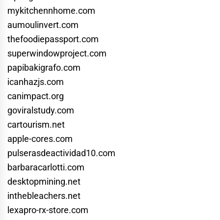
mykitchennhome.com
aumoulinvert.com
thefoodiepassport.com
superwindowproject.com
papibakigrafo.com
icanhazjs.com
canimpact.org
goviralstudy.com
cartourism.net
apple-cores.com
pulserasdeactividad10.com
barbaracarlotti.com
desktopmining.net
inthebleachers.net
lexapro-rx-store.com