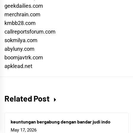
geekdailies.com
merchrain.com
kmbb28.com
callreportsforum.com
sokmilya.com
abyluny.com
boomjavtrk.com
apklead.net
Related Post
keuntungan bergabung dengan bandar judi indo
May 17, 2026