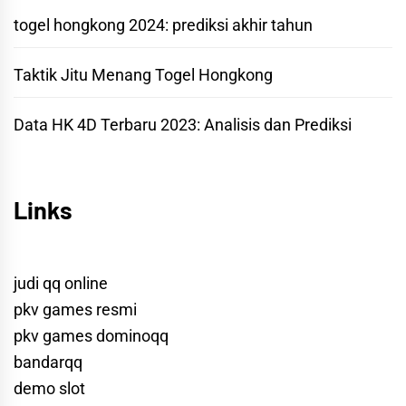
togel hongkong 2024: prediksi akhir tahun
Taktik Jitu Menang Togel Hongkong
Data HK 4D Terbaru 2023: Analisis dan Prediksi
Links
judi qq online
pkv games resmi
pkv games dominoqq
bandarqq
demo slot