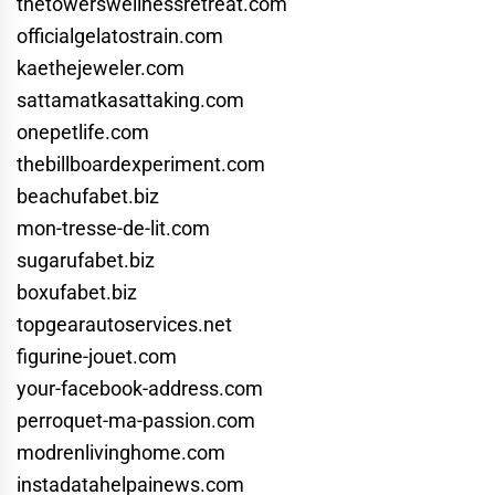
thetowerswellnessretreat.com
officialgelatostrain.com
kaethejeweler.com
sattamatkasattaking.com
onepetlife.com
thebillboardexperiment.com
beachufabet.biz
mon-tresse-de-lit.com
sugarufabet.biz
boxufabet.biz
topgearautoservices.net
figurine-jouet.com
your-facebook-address.com
perroquet-ma-passion.com
modrenlivinghome.com
instadatahelpainews.com