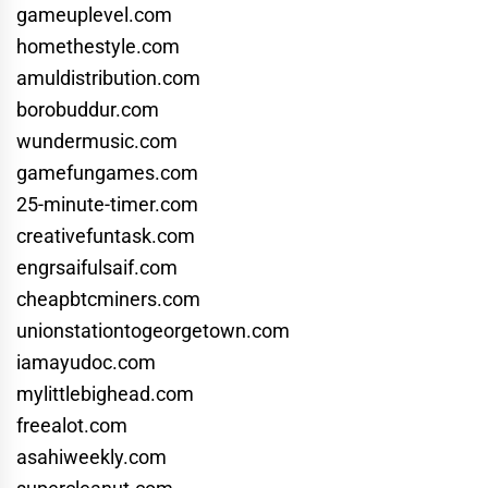
gameuplevel.com
homethestyle.com
amuldistribution.com
borobuddur.com
wundermusic.com
gamefungames.com
25-minute-timer.com
creativefuntask.com
engrsaifulsaif.com
cheapbtcminers.com
unionstationtogeorgetown.com
iamayudoc.com
mylittlebighead.com
freealot.com
asahiweekly.com