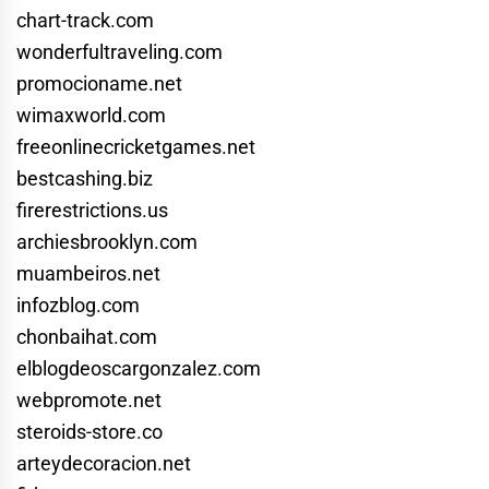
chart-track.com
wonderfultraveling.com
promocioname.net
wimaxworld.com
freeonlinecricketgames.net
bestcashing.biz
firerestrictions.us
archiesbrooklyn.com
muambeiros.net
infozblog.com
chonbaihat.com
elblogdeoscargonzalez.com
webpromote.net
steroids-store.co
arteydecoracion.net