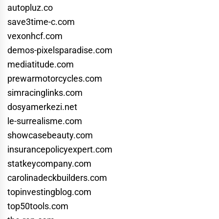
autopluz.co
save3time-c.com
vexonhcf.com
demos-pixelsparadise.com
mediatitude.com
prewarmotorcycles.com
simracinglinks.com
dosyamerkezi.net
le-surrealisme.com
showcasebeauty.com
insurancepolicyexpert.com
statkeycompany.com
carolinadeckbuilders.com
topinvestingblog.com
top50tools.com