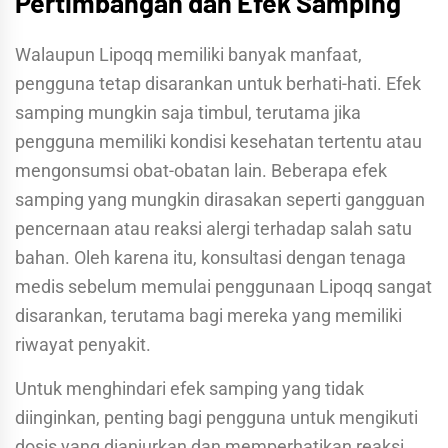
Pertimbangan dan Efek Samping
Walaupun Lipoqq memiliki banyak manfaat,
pengguna tetap disarankan untuk berhati-hati. Efek
samping mungkin saja timbul, terutama jika
pengguna memiliki kondisi kesehatan tertentu atau
mengonsumsi obat-obatan lain. Beberapa efek
samping yang mungkin dirasakan seperti gangguan
pencernaan atau reaksi alergi terhadap salah satu
bahan. Oleh karena itu, konsultasi dengan tenaga
medis sebelum memulai penggunaan Lipoqq sangat
disarankan, terutama bagi mereka yang memiliki
riwayat penyakit.
Untuk menghindari efek samping yang tidak
diinginkan, penting bagi pengguna untuk mengikuti
dosis yang dianjurkan dan memperhatikan reaksi