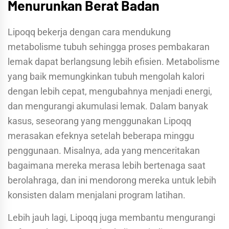
Menurunkan Berat Badan
Lipoqq bekerja dengan cara mendukung
metabolisme tubuh sehingga proses pembakaran
lemak dapat berlangsung lebih efisien. Metabolisme
yang baik memungkinkan tubuh mengolah kalori
dengan lebih cepat, mengubahnya menjadi energi,
dan mengurangi akumulasi lemak. Dalam banyak
kasus, seseorang yang menggunakan Lipoqq
merasakan efeknya setelah beberapa minggu
penggunaan. Misalnya, ada yang menceritakan
bagaimana mereka merasa lebih bertenaga saat
berolahraga, dan ini mendorong mereka untuk lebih
konsisten dalam menjalani program latihan.
Lebih jauh lagi, Lipoqq juga membantu mengurangi