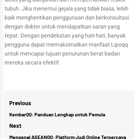
tubuh. Jika menemui gejala yang tidak biasa, lebih
baik menghentikan penggunaan dan berkonsultasi
dengan dokter untuk mendapatkan saran yang
tepat. Dengan pendekatan yang hati-hati, banyak
pengguna dapat memaksimalkan manfaat Lipoqq
untuk mencapai tujuan penurunan berat badan
mereka secara efektif.
Post
Previous
navigation
KembarQQ: Panduan Lengkap untuk Pemula
Previous
post:
Next
Mengenal ASEANQQ: Platform Judi Online Terpercaya
Next