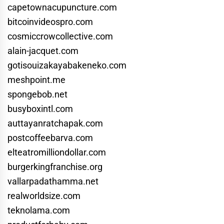
capetownacupuncture.com
bitcoinvideospro.com
cosmiccrowcollective.com
alain-jacquet.com
gotisouizakayabakeneko.com
meshpoint.me
spongebob.net
busyboxintl.com
auttayanratchapak.com
postcoffeebarva.com
elteatromilliondollar.com
burgerkingfranchise.org
vallarpadathamma.net
realworldsize.com
teknolama.com