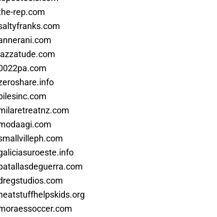
the-rep.com
saltyfranks.com
annerani.com
jazzatude.com
0022pa.com
zeroshare.info
bilesinc.com
milaretreatnz.com
modaagi.com
smallvilleph.com
galiciasuroeste.info
batallasdeguerra.com
dregstudios.com
neatstuffhelpskids.org
moraessoccer.com