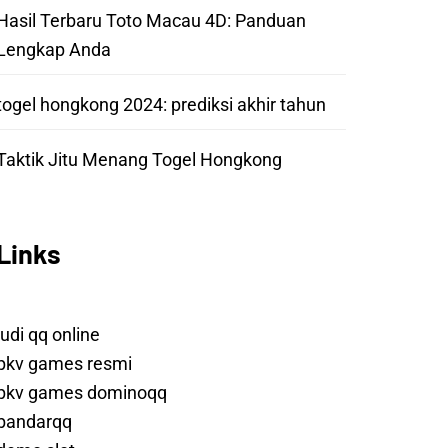
Hasil Terbaru Toto Macau 4D: Panduan
Lengkap Anda
togel hongkong 2024: prediksi akhir tahun
Taktik Jitu Menang Togel Hongkong
Links
judi qq online
pkv games resmi
pkv games dominoqq
bandarqq