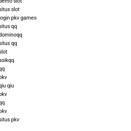
demo slot
situs slot
login pkv games
situs qq
dominoqq
situs qq
slot
asikqq
qq
pkv
qiu qiu
pkv
qq
pkv
situs pkv