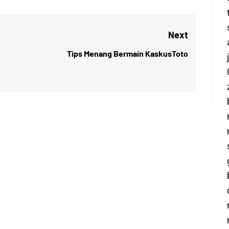
Next
Tips Menang Bermain KaskusToto
Next
post: