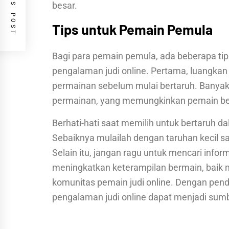
PREVIOUS POST
besar.
Tips untuk Pemain Pemula
Bagi para pemain pemula, ada beberapa t
pengalaman judi online. Pertama, luangkan
permainan sebelum mulai bertaruh. Banyak s
permainan, yang memungkinkan pemain berl
Berhati-hati saat memilih untuk bertaruh d
Sebaiknya mulailah dengan taruhan kecil 
Selain itu, jangan ragu untuk mencari inf
meningkatkan keterampilan bermain, baik mel
komunitas pemain judi online. Dengan pen
pengalaman judi online dapat menjadi su