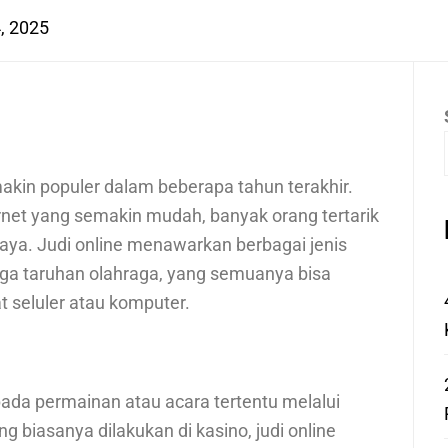
, 2025
kin populer dalam beberapa tahun terakhir.
net yang semakin mudah, banyak orang tertarik
ya. Judi online menawarkan berbagai jenis
gga taruhan olahraga, yang semuanya bisa
 seluler atau komputer.
pada permainan atau acara tertentu melalui
ng biasanya dilakukan di kasino, judi online