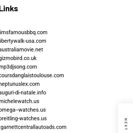
Links
jimsfamousbbq.com
libertywalk-usa.com
australiamovie.net
gizmobird.co.uk
mp3djsong.com
coursdanglaistoulouse.com
neptunuslex.com
auguri-di-natale.info
michelewatch.us
omega--watches.us
breitling-watches.us
tgarnettcentrallautoads.com