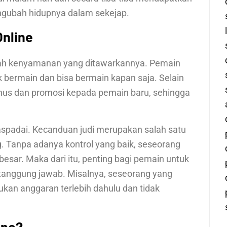
ngubah hidupnya dalam sekejap.
Online
dalah kenyamanan yang ditawarkannya. Pemain
k bermain dan bisa bermain kapan saja. Selain
bonus dan promosi kepada pemain baru, sehingga
waspadai. Kecanduan judi merupakan salah satu
. Tanpa adanya kontrol yang baik, seseorang
sar. Maka dari itu, penting bagi pemain untuk
tanggung jawab. Misalnya, seseorang yang
kan anggaran terlebih dahulu dan tidak
ine?