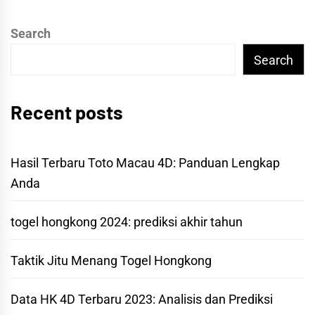
Search
Search
Recent posts
Hasil Terbaru Toto Macau 4D: Panduan Lengkap
Anda
togel hongkong 2024: prediksi akhir tahun
Taktik Jitu Menang Togel Hongkong
Data HK 4D Terbaru 2023: Analisis dan Prediksi