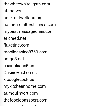
thewhitewhitelights.com
atdhe.ws
heckrodtwetland.org
halfheardinthestillness.com
mybestmassagechair.com
ericreed.net
fluxetine.com
mobilecasino8760.com
betqq3.net
casinoloans5.us
CasinoAuction.us
kipooglecouk.us
mykitchennhome.com
aumoulinvert.com
thefoodiepassport.com