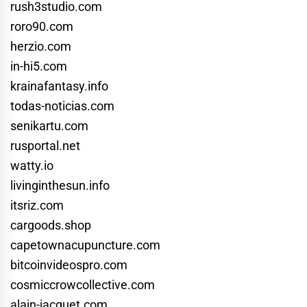
rush3studio.com
roro90.com
herzio.com
in-hi5.com
krainafantasy.info
todas-noticias.com
senikartu.com
rusportal.net
watty.io
livinginthesun.info
itsriz.com
cargoods.shop
capetownacupuncture.com
bitcoinvideospro.com
cosmiccrowcollective.com
alain-jacquet.com