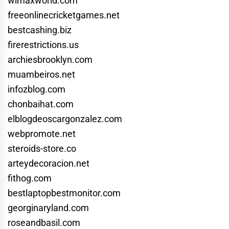
wimaxworld.com
freeonlinecricketgames.net
bestcashing.biz
firerestrictions.us
archiesbrooklyn.com
muambeiros.net
infozblog.com
chonbaihat.com
elblogdeoscargonzalez.com
webpromote.net
steroids-store.co
arteydecoracion.net
fithog.com
bestlaptopbestmonitor.com
georginaryland.com
roseandbasil.com