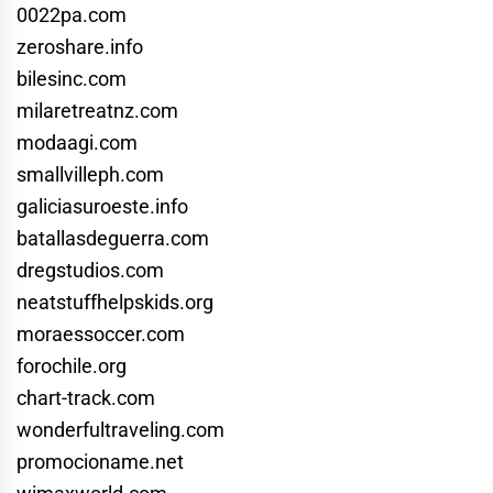
0022pa.com
zeroshare.info
bilesinc.com
milaretreatnz.com
modaagi.com
smallvilleph.com
galiciasuroeste.info
batallasdeguerra.com
dregstudios.com
neatstuffhelpskids.org
moraessoccer.com
forochile.org
chart-track.com
wonderfultraveling.com
promocioname.net