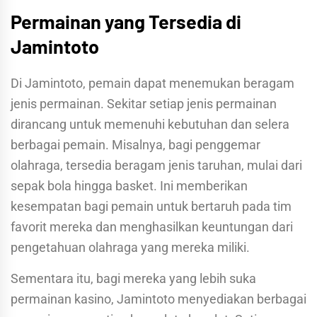
Permainan yang Tersedia di
Jamintoto
Di Jamintoto, pemain dapat menemukan beragam
jenis permainan. Sekitar setiap jenis permainan
dirancang untuk memenuhi kebutuhan dan selera
berbagai pemain. Misalnya, bagi penggemar
olahraga, tersedia beragam jenis taruhan, mulai dari
sepak bola hingga basket. Ini memberikan
kesempatan bagi pemain untuk bertaruh pada tim
favorit mereka dan menghasilkan keuntungan dari
pengetahuan olahraga yang mereka miliki.
Sementara itu, bagi mereka yang lebih suka
permainan kasino, Jamintoto menyediakan berbagai