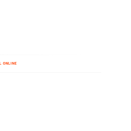
sa dan Slot Gacor
L ONLINE