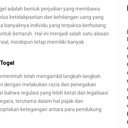
ogel adalah bentuk perjudian yang membawa
iklus ketidakpastian dan kehilangan uang yang
ada banyaknya individu yang terpaksa berhutang
tuk bertaruh. Hal ini menjadi salah satu alasan
sial, meskipun tetap memiliki banyak
 Togel
 Pemerintah telah mengambil langkah-langkah
ini dengan melakukan razia dan penegakan
t bahwa regulasi yang lebih ketat dan legalisasi
egara, terutama dalam hal pajak dan
enciptakan ketegangan antara para pendukung