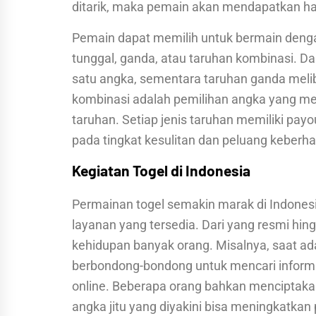
ditarik, maka pemain akan mendapatkan ha
Pemain dapat memilih untuk bermain dengan
tunggal, ganda, atau taruhan kombinasi. D
satu angka, sementara taruhan ganda melib
kombinasi adalah pemilihan angka yang m
taruhan. Setiap jenis taruhan memiliki pa
pada tingkat kesulitan dan peluang keberha
Kegiatan Togel di Indonesia
Permainan togel semakin marak di Indones
layanan yang tersedia. Dari yang resmi hing
kehidupan banyak orang. Misalnya, saat a
berbondong-bondong untuk mencari informa
online. Beberapa orang bahkan menciptaka
angka jitu yang diyakini bisa meningkatka