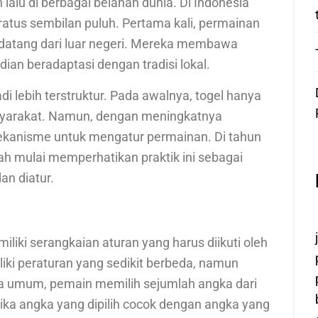
 lalu di berbagai belahan dunia. Di Indonesia
eratus sembilan puluh. Pertama kali, permainan
 datang dari luar negeri. Mereka membawa
an beradaptasi dengan tradisi lokal.
i lebih terstruktur. Pada awalnya, togel hanya
asyarakat. Namun, dengan meningkatnya
mekanisme untuk mengatur permainan. Di tahun
ah mulai memperhatikan praktik ini sebagai
an diatur.
iliki serangkaian aturan yang harus diikuti oleh
iki peraturan yang sedikit berbeda, namun
ra umum, pemain memilih sejumlah angka dari
ika angka yang dipilih cocok dengan angka yang