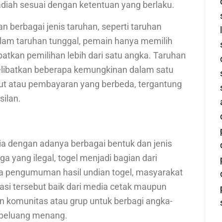
diah sesuai dengan ketentuan yang berlaku.
 berbagai jenis taruhan, seperti taruhan
alam taruhan tunggal, pemain hanya memilih
atkan pemilihan lebih dari satu angka. Taruhan
elibatkan beberapa kemungkinan dalam satu
yout atau pembayaran yang berbeda, tergantung
silan.
ia dengan adanya berbagai bentuk dan jenis
ga yang ilegal, togel menjadi bagian dari
da pengumuman hasil undian togel, masyarakat
si tersebut baik dari media cetak maupun
n komunitas atau grup untuk berbagi angka-
n peluang menang.