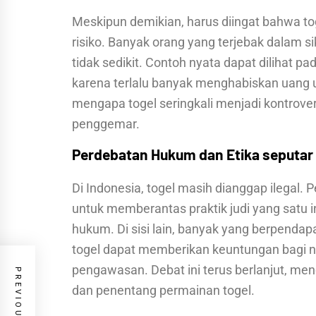
Meskipun demikian, harus diingat bahwa t
risiko. Banyak orang yang terjebak dalam s
tidak sedikit. Contoh nyata dapat dilihat p
karena terlalu banyak menghabiskan uang un
mengapa togel seringkali menjadi kontrover
penggemar.
Perdebatan Hukum dan Etika seputar
Di Indonesia, togel masih dianggap ilegal.
untuk memberantas praktik judi yang satu 
hukum. Di sisi lain, banyak yang berpendapa
togel dapat memberikan keuntungan bagi n
pengawasan. Debat ini terus berlanjut, m
dan penentang permainan togel.