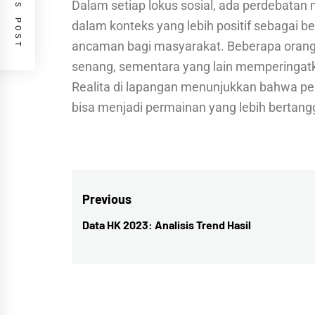
PREVIOUS POST
Dalam setiap lokus sosial, ada perdebata
dalam konteks yang lebih positif sebagai b
ancaman bagi masyarakat. Beberapa orang 
senang, sementara yang lain memperingatka
Realita di lapangan menunjukkan bahwa pen
bisa menjadi permainan yang lebih bertan
Post
Previous
navigation
Data HK 2023: Analisis Trend Hasil
Previous
post: