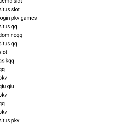
demo slot
situs slot
login pkv games
situs qq
dominoqq
situs qq
slot
asikqq
qq
pkv
qiu qiu
pkv
qq
pkv
situs pkv