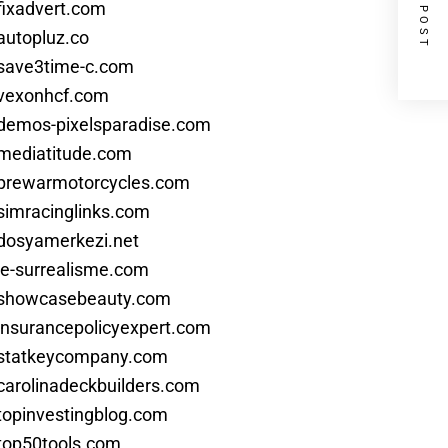
NEXT POST
fixadvert.com
autopluz.co
save3time-c.com
vexonhcf.com
demos-pixelsparadise.com
mediatitude.com
prewarmotorcycles.com
simracinglinks.com
dosyamerkezi.net
le-surrealisme.com
showcasebeauty.com
insurancepolicyexpert.com
statkeycompany.com
carolinadeckbuilders.com
topinvestingblog.com
top50tools.com