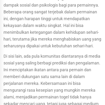
dampak sosial dan psikologis bagi para pemainnya.
Beberapa orang sangat terjebak dalam permainan
ini, dengan harapan tinggi untuk mendapatkan
kekayaan dalam waktu singkat. Hal ini bisa
menimbulkan ketegangan dalam kehidupan sehari-
hari, terutama jika mereka menghabiskan uang yang
seharusnya dipakai untuk kebutuhan sehari-hari.
Di sisi lain, ada pula komunitas diantaranya di media
sosial yang saling berbagi prediksi dan pengalaman.
Ini menciptakan ikatan antara para pemain dan
memberi dukungan satu sama lain di dalam
perjalanan mereka. Kebersamaan ini bisa
mengurangi rasa kesepian yang mungkin mereka
alami, menjadikan permainan togel tidak hanya
sekadar mencari uang, tetapi juga sebagai medium