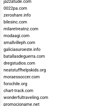
jazzatude.com
0022pa.com
zeroshare.info
bilesinc.com
milaretreatnz.com
modaagi.com
smallvilleph.com
galiciasuroeste.info
batallasdeguerra.com
dregstudios.com
neatstuffhelpskids.org
moraessoccer.com
forochile.org
chart-track.com
wonderfultraveling.com
promocioname.net