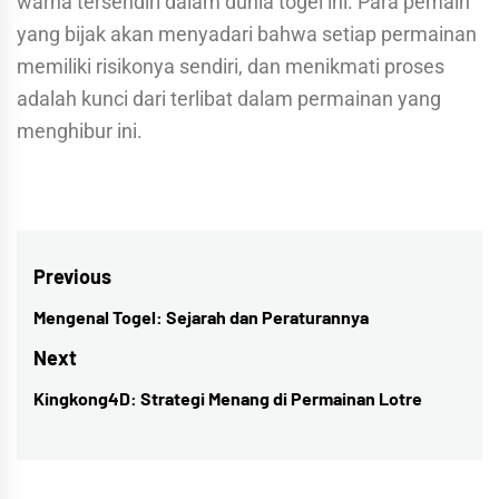
warna tersendiri dalam dunia togel ini. Para pemain
yang bijak akan menyadari bahwa setiap permainan
memiliki risikonya sendiri, dan menikmati proses
adalah kunci dari terlibat dalam permainan yang
menghibur ini.
Post
Previous
navigation
Mengenal Togel: Sejarah dan Peraturannya
Previous
post:
Next
Kingkong4D: Strategi Menang di Permainan Lotre
Next
post: