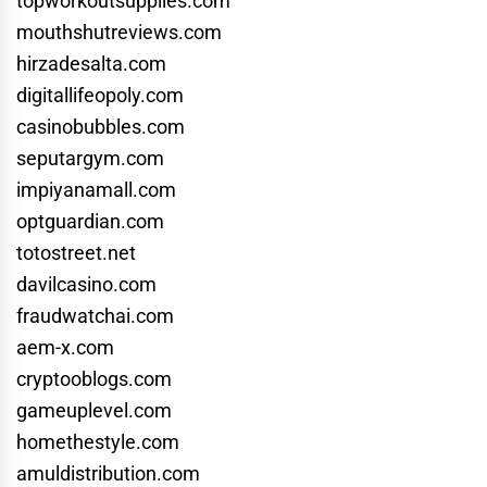
topworkoutsupplies.com
mouthshutreviews.com
hirzadesalta.com
digitallifeopoly.com
casinobubbles.com
seputargym.com
impiyanamall.com
optguardian.com
totostreet.net
davilcasino.com
fraudwatchai.com
aem-x.com
cryptooblogs.com
gameuplevel.com
homethestyle.com
amuldistribution.com