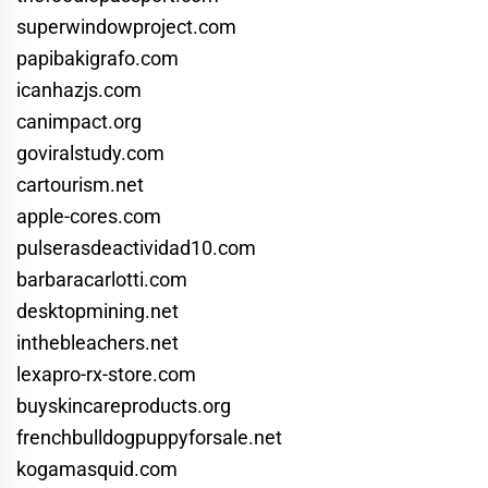
superwindowproject.com
papibakigrafo.com
icanhazjs.com
canimpact.org
goviralstudy.com
cartourism.net
apple-cores.com
pulserasdeactividad10.com
barbaracarlotti.com
desktopmining.net
inthebleachers.net
lexapro-rx-store.com
buyskincareproducts.org
frenchbulldogpuppyforsale.net
kogamasquid.com