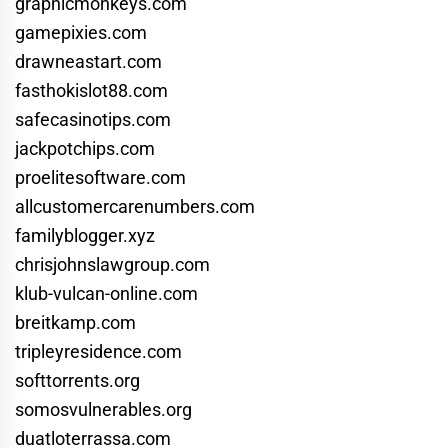
graphicmonkeys.com
gamepixies.com
drawneastart.com
fasthokislot88.com
safecasinotips.com
jackpotchips.com
proelitesoftware.com
allcustomercarenumbers.com
familyblogger.xyz
chrisjohnslawgroup.com
klub-vulcan-online.com
breitkamp.com
tripleyresidence.com
softtorrents.org
somosvulnerables.org
duatloterrassa.com