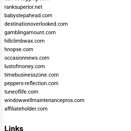
ranksuperior.net
babystepahead.com
destinationoverlooked.com
gamblingamount.com
hillclimbwax.com
hnopse.com
occasionnews.com
lustofmoney.com
timebusinesszone.com
peppers-reflection.com
tuneoflife.com
windowwellmaintenancepros.com
affiliateholder.com
Links