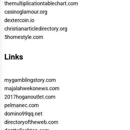
themultiplicationtablechart.com
casinoglamour.org
dextercoin.io
christianarticledirectory.org
5homestyle.com
Links
mygamblingstory.com
majalahwekonews.com
2017hoganoutlet.com
pelmanec.com
domino99qq.net
directoryoftheweb.com