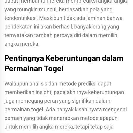
dapat membantu mereka memprediksi angka-angka
yang mungkin muncul, berdasarkan pola yang
teridentifikasi. Meskipun tidak ada jaminan bahwa
pendekatan ini akan berhasil, banyak orang yang
ternyatakan tambah percaya diri dalam memilih
angka mereka.
Pentingnya Keberuntungan dalam
Permainan Togel
Walaupun analisis dan metode prediksi dapat
memberikan insight, pada akhirnya keberuntungan
juga memegang peran yang signifikan dalam
permainan togel. Ada banyak kisah nyata mengenai
pemain yang tidak menerapkan metode apapun
untuk memilih angka mereka, tetapi tetap saja