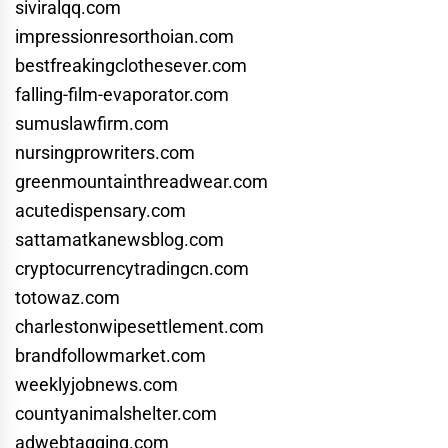
siviralqq.com
impressionresorthoian.com
bestfreakingclothesever.com
falling-film-evaporator.com
sumuslawfirm.com
nursingprowriters.com
greenmountainthreadwear.com
acutedispensary.com
sattamatkanewsblog.com
cryptocurrencytradingcn.com
totowaz.com
charlestonwipesettlement.com
brandfollowmarket.com
weeklyjobnews.com
countyanimalshelter.com
adwebtagging.com