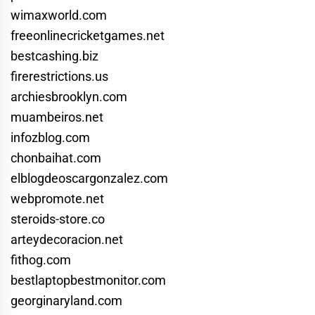
wimaxworld.com
freeonlinecricketgames.net
bestcashing.biz
firerestrictions.us
archiesbrooklyn.com
muambeiros.net
infozblog.com
chonbaihat.com
elblogdeoscargonzalez.com
webpromote.net
steroids-store.co
arteydecoracion.net
fithog.com
bestlaptopbestmonitor.com
georginaryland.com