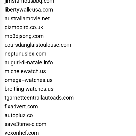
jimsfamousbbq.com
libertywalk-usa.com
australiamovie.net
gizmobird.co.uk
mp3djsong.com
coursdanglaistoulouse.com
neptunuslex.com
auguri-di-natale.info
michelewatch.us
omega--watches.us
breitling-watches.us
tgarnettcentrallautoads.com
fixadvert.com
autopluz.co
save3time-c.com
vexonhcf.com