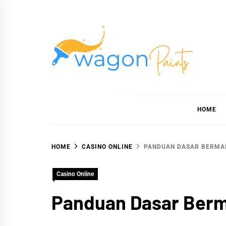
Skip
to
content
Situs Slot Online Terb
Dapatkan Deposit deposit pulsa dan mainkan slot gacor de
HOME
HOME
CASINO ONLINE
PANDUAN DASAR BERMA
Casino Online
Panduan Dasar Berm