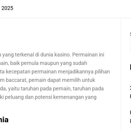
, 2025
 yang terkenal di dunia kasino. Permainan ini
emain, baik pemula maupun yang sudah
ta kecepatan permainan menjadikannya pilihan
lam baccarat, pemain dapat memilih untuk
eda, yaitu taruhan pada pemain, taruhan pada
iliki peluang dan potensi kemenangan yang
nia