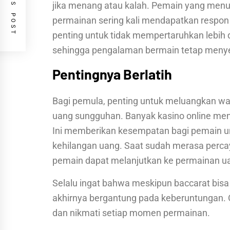
PREVIOUS POST
jika menang atau kalah. Pemain yang menun
permainan sering kali mendapatkan respon po
penting untuk tidak mempertaruhkan lebih 
sehingga pengalaman bermain tetap meny
Pentingnya Berlatih
Bagi pemula, penting untuk meluangkan wa
uang sungguhan. Banyak kasino online mena
Ini memberikan kesempatan bagi pemain un
kehilangan uang. Saat sudah merasa perca
pemain dapat melanjutkan ke permainan ua
Selalu ingat bahwa meskipun baccarat bis
akhirnya bergantung pada keberuntungan. O
dan nikmati setiap momen permainan.