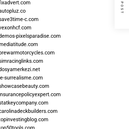
NEXT POST
fixadvert.com
autopluz.co
save3time-c.com
vexonhcf.com
demos-pixelsparadise.com
mediatitude.com
prewarmotorcycles.com
simracinglinks.com
dosyamerkezi.net
le-surrealisme.com
showcasebeauty.com
insurancepolicyexpert.com
statkeycompany.com
carolinadeckbuilders.com
topinvestingblog.com
top50tools.com