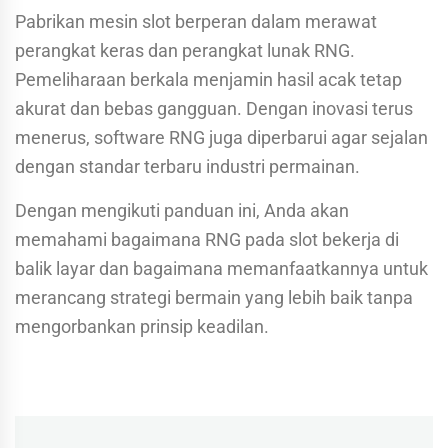
Pabrikan mesin slot berperan dalam merawat
perangkat keras dan perangkat lunak RNG.
Pemeliharaan berkala menjamin hasil acak tetap
akurat dan bebas gangguan. Dengan inovasi terus
menerus, software RNG juga diperbarui agar sejalan
dengan standar terbaru industri permainan.
Dengan mengikuti panduan ini, Anda akan
memahami bagaimana RNG pada slot bekerja di
balik layar dan bagaimana memanfaatkannya untuk
merancang strategi bermain yang lebih baik tanpa
mengorbankan prinsip keadilan.