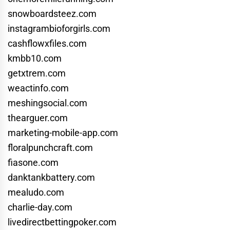
snowboardsteez.com
instagrambioforgirls.com
cashflowxfiles.com
kmbb10.com
getxtrem.com
weactinfo.com
meshingsocial.com
thearguer.com
marketing-mobile-app.com
floralpunchcraft.com
fiasone.com
danktankbattery.com
mealudo.com
charlie-day.com
livedirectbettingpoker.com