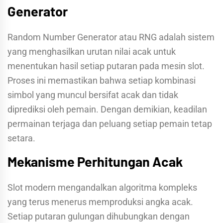
Generator
Random Number Generator atau RNG adalah sistem
yang menghasilkan urutan nilai acak untuk
menentukan hasil setiap putaran pada mesin slot.
Proses ini memastikan bahwa setiap kombinasi
simbol yang muncul bersifat acak dan tidak
diprediksi oleh pemain. Dengan demikian, keadilan
permainan terjaga dan peluang setiap pemain tetap
setara.
Mekanisme Perhitungan Acak
Slot modern mengandalkan algoritma kompleks
yang terus menerus memproduksi angka acak.
Setiap putaran gulungan dihubungkan dengan