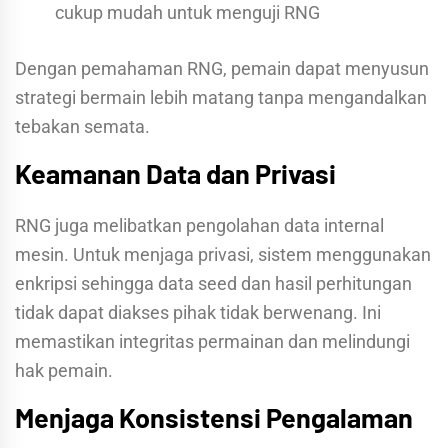
cukup mudah untuk menguji RNG
Dengan pemahaman RNG, pemain dapat menyusun
strategi bermain lebih matang tanpa mengandalkan
tebakan semata.
Keamanan Data dan Privasi
RNG juga melibatkan pengolahan data internal
mesin. Untuk menjaga privasi, sistem menggunakan
enkripsi sehingga data seed dan hasil perhitungan
tidak dapat diakses pihak tidak berwenang. Ini
memastikan integritas permainan dan melindungi
hak pemain.
Menjaga Konsistensi Pengalaman