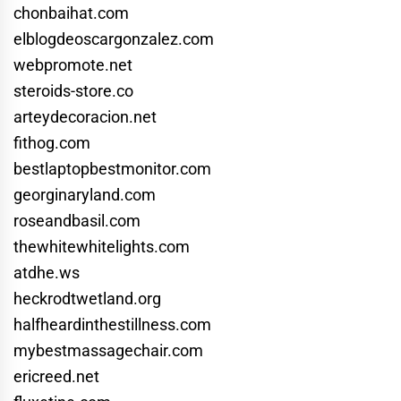
chonbaihat.com
elblogdeoscargonzalez.com
webpromote.net
steroids-store.co
arteydecoracion.net
fithog.com
bestlaptopbestmonitor.com
georginaryland.com
roseandbasil.com
thewhitewhitelights.com
atdhe.ws
heckrodtwetland.org
halfheardinthestillness.com
mybestmassagechair.com
ericreed.net