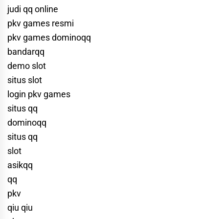
judi qq online
pkv games resmi
pkv games dominoqq
bandarqq
demo slot
situs slot
login pkv games
situs qq
dominoqq
situs qq
slot
asikqq
qq
pkv
qiu qiu