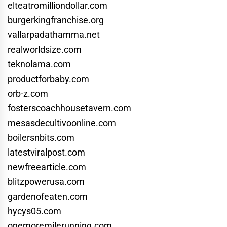
elteatromilliondollar.com
burgerkingfranchise.org
vallarpadathamma.net
realworldsize.com
teknolama.com
productforbaby.com
orb-z.com
fosterscoachhousetavern.com
mesasdecultivoonline.com
boilersnbits.com
latestviralpost.com
newfreearticle.com
blitzpowerusa.com
gardenofeaten.com
hycys05.com
onemoremilerunning.com