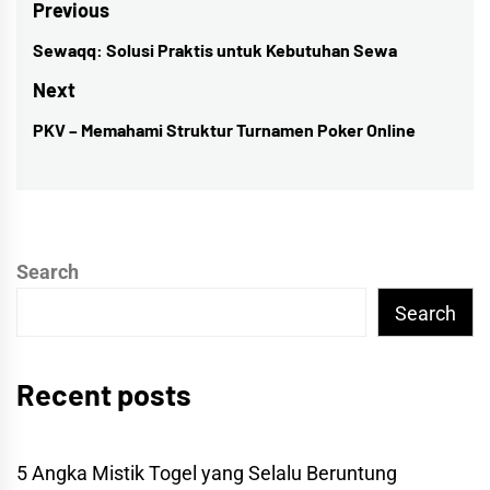
Post
Previous
navigation
Sewaqq: Solusi Praktis untuk Kebutuhan Sewa
Previous
post:
Next
PKV – Memahami Struktur Turnamen Poker Online
Next
post:
Search
Search
Recent posts
5 Angka Mistik Togel yang Selalu Beruntung