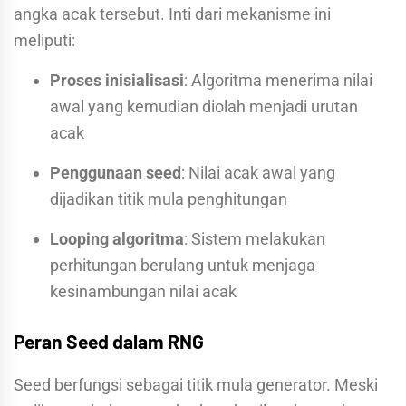
angka acak tersebut. Inti dari mekanisme ini
meliputi:
Proses inisialisasi
: Algoritma menerima nilai
awal yang kemudian diolah menjadi urutan
acak
Penggunaan seed
: Nilai acak awal yang
dijadikan titik mula penghitungan
Looping algoritma
: Sistem melakukan
perhitungan berulang untuk menjaga
kesinambungan nilai acak
Peran Seed dalam RNG
Seed berfungsi sebagai titik mula generator. Meski