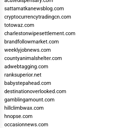
acutedispensary.com
sattamatkanewsblog.com
cryptocurrencytradingcn.com
totowaz.com
charlestonwipesettlement.com
brandfollowmarket.com
weeklyjobnews.com
countyanimalshelter.com
adwebtagging.com
ranksuperior.net
babystepahead.com
destinationoverlooked.com
gamblingamount.com
hillclimbwax.com
hnopse.com
occasionnews.com