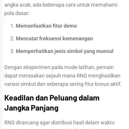
angka acak, ada beberapa cara untuk memahami
pola dasar:
Memanfaatkan fitur demo
Mencatat frekuensi kemenangan
Memperhatikan jenis simbol yang muncul
Dengan eksperimen pada mode latihan, pemain
dapat merasakan sejauh mana RNG menghasilkan
variasi simbol dan seberapa sering fitur bonus aktif.
Keadilan dan Peluang dalam
Jangka Panjang
RNG dirancang agar distribusi hasil dalam waktu