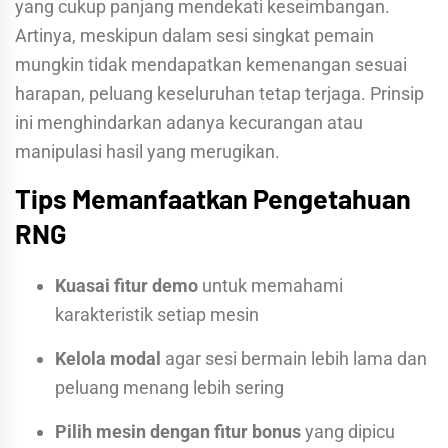
yang cukup panjang mendekati keseimbangan.
Artinya, meskipun dalam sesi singkat pemain
mungkin tidak mendapatkan kemenangan sesuai
harapan, peluang keseluruhan tetap terjaga. Prinsip
ini menghindarkan adanya kecurangan atau
manipulasi hasil yang merugikan.
Tips Memanfaatkan Pengetahuan
RNG
Kuasai fitur demo
untuk memahami
karakteristik setiap mesin
Kelola modal
agar sesi bermain lebih lama dan
peluang menang lebih sering
Pilih mesin dengan fitur bonus
yang dipicu