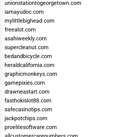
unionstationtogeorgetown.com
iamayudoc.com
mylittlebighead.com
freealot.com
asahiweekly.com
supercleanut.com
bedandbicycle.com
heraldcalifornia.com
graphicmonkeys.com
gamepixies.com
drawneastart.com
fasthokislot88.com
safecasinotips.com
jackpotchips.com
proelitesoftware.com
allcustomercarenumbers.com