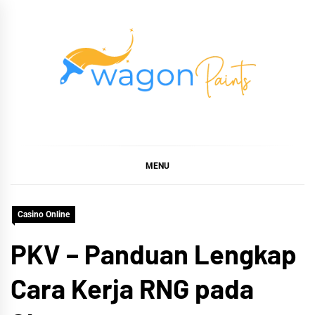
Skip
to
content
Situs Slot Online
Dapatkan Deposit deposit pulsa dan mainkan slot gacor
dengan fitur terbaik di situs slot online terpercaya.
Terbaik dengan Deposit
Deposit Pulsa dan Slot
MENU
Gacor
Casino Online
PKV – Panduan Lengkap
Cara Kerja RNG pada