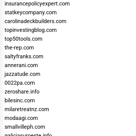
insurancepolicyexpert.com
statkeycompany.com
carolinadeckbuilders.com
topinvestingblog.com
top50tools.com
the-rep.com
saltyfranks.com
annerani.com
jazzatude.com
0022pa.com
zeroshare.info
bilesinc.com
milaretreatnz.com
modaagi.com
smallvilleph.com
galiciasuroeste.info