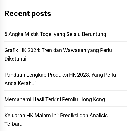
Recent posts
5 Angka Mistik Togel yang Selalu Beruntung
Grafik HK 2024: Tren dan Wawasan yang Perlu
Diketahui
Panduan Lengkap Produksi HK 2023: Yang Perlu
Anda Ketahui
Memahami Hasil Terkini Pemilu Hong Kong
Keluaran HK Malam Ini: Prediksi dan Analisis
Terbaru