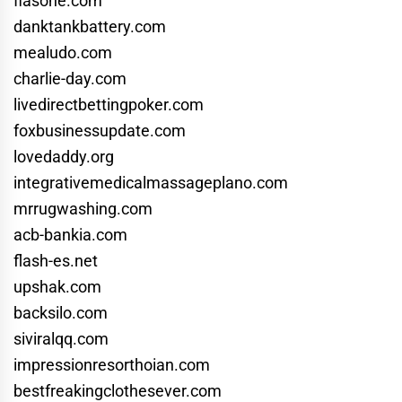
fiasone.com
danktankbattery.com
mealudo.com
charlie-day.com
livedirectbettingpoker.com
foxbusinessupdate.com
lovedaddy.org
integrativemedicalmassageplano.com
mrrugwashing.com
acb-bankia.com
flash-es.net
upshak.com
backsilo.com
siviralqq.com
impressionresorthoian.com
bestfreakingclothesever.com