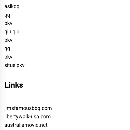
asikqq
qq
pkv
qiu qiu
pkv
qq
pkv
situs pkv
Links
jimsfamousbbq.com
libertywalk-usa.com
australiamovie.net