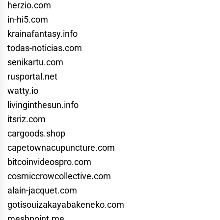
herzio.com
in-hi5.com
krainafantasy.info
todas-noticias.com
senikartu.com
rusportal.net
watty.io
livinginthesun.info
itsriz.com
cargoods.shop
capetownacupuncture.com
bitcoinvideospro.com
cosmiccrowcollective.com
alain-jacquet.com
gotisouizakayabakeneko.com
meshpoint.me