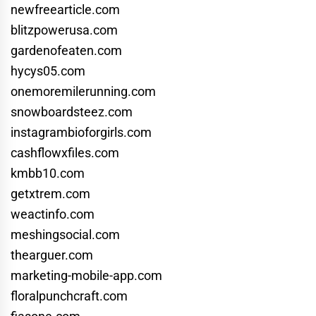
newfreearticle.com
blitzpowerusa.com
gardenofeaten.com
hycys05.com
onemoremilerunning.com
snowboardsteez.com
instagrambioforgirls.com
cashflowxfiles.com
kmbb10.com
getxtrem.com
weactinfo.com
meshingsocial.com
thearguer.com
marketing-mobile-app.com
floralpunchcraft.com