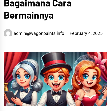
Bagaimana Cara
Bermainnya
admin@wagonpaints.info
February 4, 2025