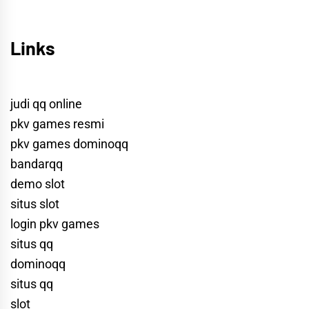
Links
judi qq online
pkv games resmi
pkv games dominoqq
bandarqq
demo slot
situs slot
login pkv games
situs qq
dominoqq
situs qq
slot