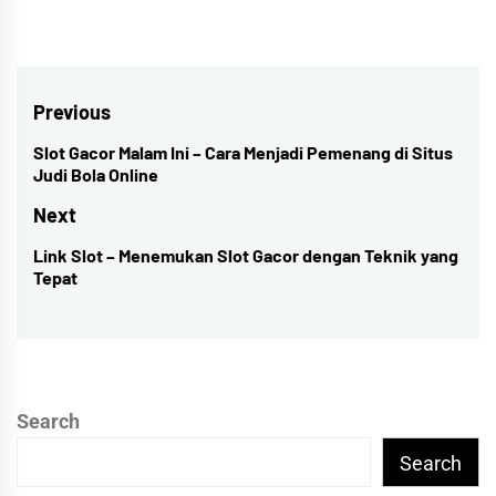
Post
Previous
navigation
Slot Gacor Malam Ini – Cara Menjadi Pemenang di Situs
Previous
Judi Bola Online
post:
Next
Link Slot – Menemukan Slot Gacor dengan Teknik yang
Next
Tepat
post:
Search
Search