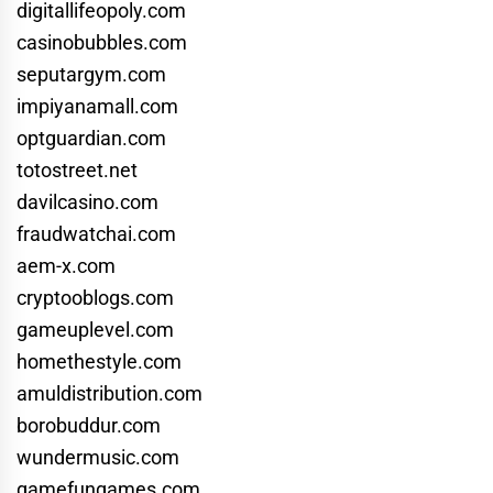
digitallifeopoly.com
casinobubbles.com
seputargym.com
impiyanamall.com
optguardian.com
totostreet.net
davilcasino.com
fraudwatchai.com
aem-x.com
cryptooblogs.com
gameuplevel.com
homethestyle.com
amuldistribution.com
borobuddur.com
wundermusic.com
gamefungames.com