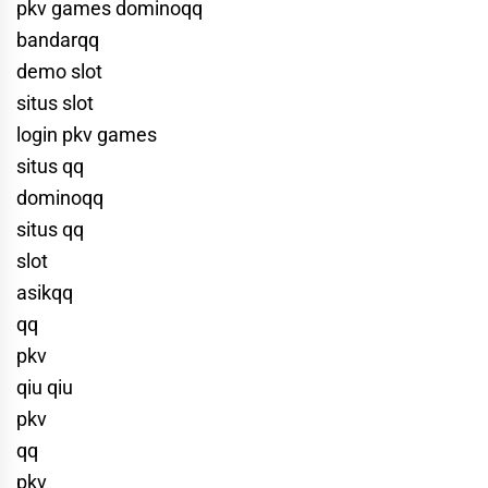
pkv games dominoqq
bandarqq
demo slot
situs slot
login pkv games
situs qq
dominoqq
situs qq
slot
asikqq
qq
pkv
qiu qiu
pkv
qq
pkv