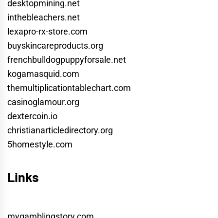
desktopmining.net
inthebleachers.net
lexapro-rx-store.com
buyskincareproducts.org
frenchbulldogpuppyforsale.net
kogamasquid.com
themultiplicationtablechart.com
casinoglamour.org
dextercoin.io
christianarticledirectory.org
5homestyle.com
Links
mygamblingstory.com