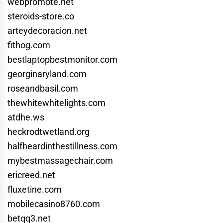
webpromote.net
steroids-store.co
arteydecoracion.net
fithog.com
bestlaptopbestmonitor.com
georginaryland.com
roseandbasil.com
thewhitewhitelights.com
atdhe.ws
heckrodtwetland.org
halfheardinthestillness.com
mybestmassagechair.com
ericreed.net
fluxetine.com
mobilecasino8760.com
betqq3.net