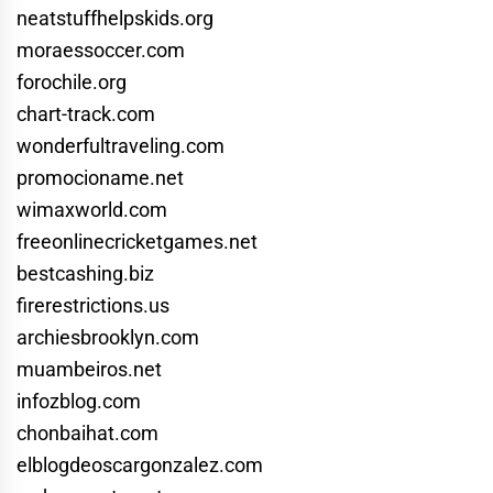
neatstuffhelpskids.org
moraessoccer.com
forochile.org
chart-track.com
wonderfultraveling.com
promocioname.net
wimaxworld.com
freeonlinecricketgames.net
bestcashing.biz
firerestrictions.us
archiesbrooklyn.com
muambeiros.net
infozblog.com
chonbaihat.com
elblogdeoscargonzalez.com