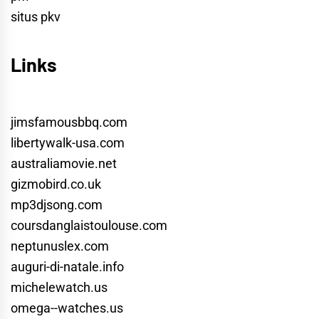
situs pkv
Links
jimsfamousbbq.com
libertywalk-usa.com
australiamovie.net
gizmobird.co.uk
mp3djsong.com
coursdanglaistoulouse.com
neptunuslex.com
auguri-di-natale.info
michelewatch.us
omega--watches.us