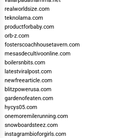
realworldsize.com
teknolama.com
productforbaby.com
orb-z.com
fosterscoachhousetavern.com
mesasdecultivoonline.com
boilersnbits.com
latestviralpost.com
newfreearticle.com
blitzpowerusa.com
gardenofeaten.com
hycys05.com
onemoremilerunning.com
snowboardsteez.com
instagrambioforgirls.com