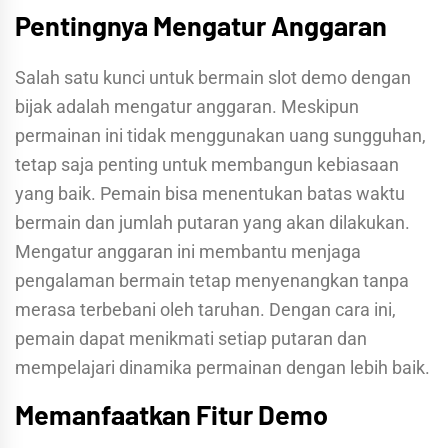
Pentingnya Mengatur Anggaran
Salah satu kunci untuk bermain slot demo dengan
bijak adalah mengatur anggaran. Meskipun
permainan ini tidak menggunakan uang sungguhan,
tetap saja penting untuk membangun kebiasaan
yang baik. Pemain bisa menentukan batas waktu
bermain dan jumlah putaran yang akan dilakukan.
Mengatur anggaran ini membantu menjaga
pengalaman bermain tetap menyenangkan tanpa
merasa terbebani oleh taruhan. Dengan cara ini,
pemain dapat menikmati setiap putaran dan
mempelajari dinamika permainan dengan lebih baik.
Memanfaatkan Fitur Demo