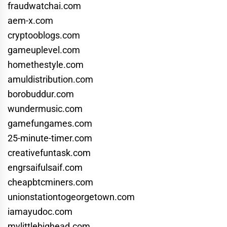
fraudwatchai.com
aem-x.com
cryptooblogs.com
gameuplevel.com
homethestyle.com
amuldistribution.com
borobuddur.com
wundermusic.com
gamefungames.com
25-minute-timer.com
creativefuntask.com
engrsaifulsaif.com
cheapbtcminers.com
unionstationtogeorgetown.com
iamayudoc.com
mylittlebighead.com