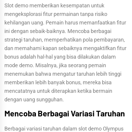
Slot demo memberikan kesempatan untuk
mengeksplorasi fitur permainan tanpa risiko
kehilangan uang. Pemain harus memanfaatkan fitur
ini dengan sebaik-baiknya. Mencoba berbagai
strategi taruhan, memperhatikan pola pembayaran,
dan memahami kapan sebaiknya mengaktifkan fitur
bonus adalah hal-hal yang bisa dilakukan dalam
mode demo. Misalnya, jika seorang pemain
menemukan bahwa mengatur taruhan lebih tinggi
memberikan lebih banyak bonus, mereka bisa
mencatatnya untuk diterapkan ketika bermain
dengan uang sungguhan.
Mencoba Berbagai Variasi Taruhan
Berbagai variasi taruhan dalam slot demo Olympus