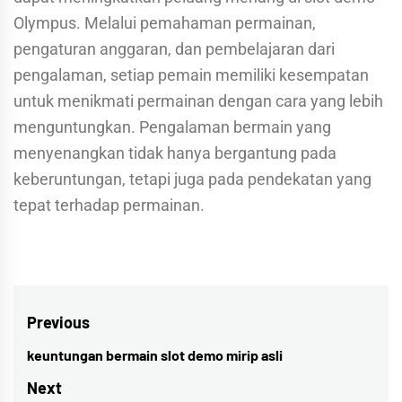
Olympus. Melalui pemahaman permainan,
pengaturan anggaran, dan pembelajaran dari
pengalaman, setiap pemain memiliki kesempatan
untuk menikmati permainan dengan cara yang lebih
menguntungkan. Pengalaman bermain yang
menyenangkan tidak hanya bergantung pada
keberuntungan, tetapi juga pada pendekatan yang
tepat terhadap permainan.
Post
Previous
navigation
keuntungan bermain slot demo mirip asli
Previous
post:
Next