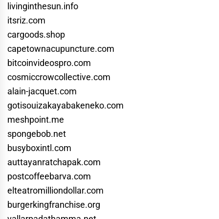
livinginthesun.info
itsriz.com
cargoods.shop
capetownacupuncture.com
bitcoinvideospro.com
cosmiccrowcollective.com
alain-jacquet.com
gotisouizakayabakeneko.com
meshpoint.me
spongebob.net
busyboxintl.com
auttayanratchapak.com
postcoffeebarva.com
elteatromilliondollar.com
burgerkingfranchise.org
vallarpadathamma.net