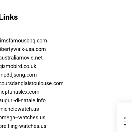
Links
jimsfamousbbq.com
libertywalk-usa.com
australiamovie.net
gizmobird.co.uk
mp3djsong.com
coursdanglaistoulouse.com
neptunuslex.com
auguri-di-natale.info
michelewatch.us
omega--watches.us
breitling-watches.us