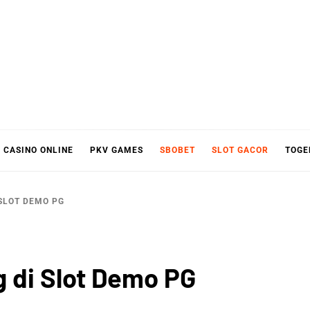
aik dengan Deposit Deposit Pul
ngan fitur terbaik di situs slot online terpercaya.
CASINO ONLINE
PKV GAMES
SBOBET
SLOT GACOR
TOGE
 SLOT DEMO PG
g di Slot Demo PG