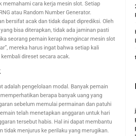
 memahami cara kerja mesin slot. Setiap
ut RNG atau Random Number Generator.
 bersifat acak dan tidak dapat diprediksi. Oleh
yang bisa diterapkan, tidak ada jaminan pasti
 jika seorang pemain kerap mengincar mesin slot
r”, mereka harus ingat bahwa setiap kali
kembali direset secara acak.
k
lot adalah pengelolaan modal. Banyak pemain
pa memperhatikan berapa banyak uang yang
ggaran sebelum memulai permainan dan patuhi
 pemain telah menetapkan anggaran untuk hari
ggaran tersebut habis. Hal ini dapat membantu
 tidak menjurus ke perilaku yang merugikan.