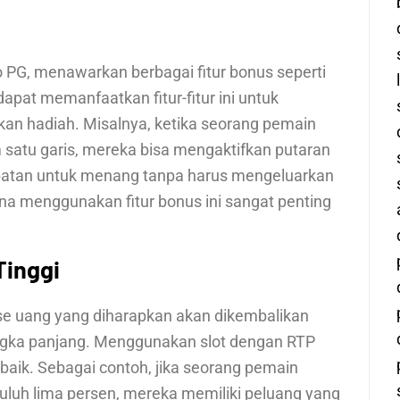
 PG, menawarkan berbagai fitur bonus seperti
apat memanfaatkan fitur-fitur ini untuk
 hadiah. Misalnya, ketika seorang pemain
satu garis, mereka bisa mengaktifkan putaran
atan untuk menang tanpa harus mengeluarkan
 menggunakan fitur bonus ini sangat penting
Tinggi
ase uang yang diharapkan akan dikembalikan
angka panjang. Menggunakan slot dengan RTP
g baik. Sebagai contoh, jika seorang pemain
puluh lima persen, mereka memiliki peluang yang