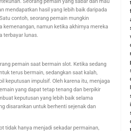
etekunan. Seorang pemain yang sabar dan mau
 mendapatkan hasil yang lebih baik daripada
 Satu contoh, seorang pemain mungkin
a kemenangan, namun ketika akhirnya mereka
 terbayar lunas.
ang pemain saat bermain slot. Ketika sedang
tuk terus bermain, sedangkan saat kalah,
l keputusan impulsif. Oleh karena itu, menjaga
emain yang dapat tetap tenang dan berpikir
mbuat keputusan yang lebih baik selama
g disarankan untuk berhenti sejenak dan
lot tidak hanya menjadi sekadar permainan,