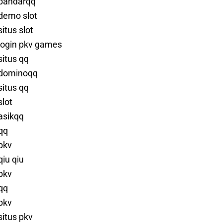
bandarqq
demo slot
situs slot
login pkv games
situs qq
dominoqq
situs qq
slot
asikqq
qq
pkv
qiu qiu
pkv
qq
pkv
situs pkv