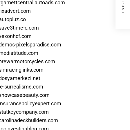
NEXT POST
tgarnettcentrallautoads.com
fixadvert.com
autopluz.co
save3time-c.com
vexonhcf.com
demos-pixelsparadise.com
mediatitude.com
prewarmotorcycles.com
simracinglinks.com
dosyamerkezi.net
le-surrealisme.com
showcasebeauty.com
insurancepolicyexpert.com
statkeycompany.com
carolinadeckbuilders.com
topinvestingblog.com