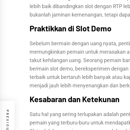
lebih baik dibandingkan slot dengan RTP le
bukanlah jaminan kemenangan, tetapi dapat
Praktikkan di Slot Demo
Sebelum bermain dengan uang nyata, pentin
memungkinkan pemain untuk merasakan alur 
takut kehilangan uang. Seorang pemain ba
bermain slot demo, bereksperimen dengan
terbaik untuk bertaruh lebih banyak atau 
menjadi jauh lebih menyenangkan dan berku
Kesabaran dan Ketekunan
Satu hal yang sering terlupakan adalah pen
pemain yang terburu-buru untuk mendapatk