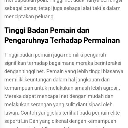
sebagai batas, tetapi juga sebagai alat taktis dalam
menciptakan peluang.
Tinggi Badan Pemain dan
Pengaruhnya Terhadap Permainan
Tinggi badan pemain juga memiliki pengaruh
signifikan terhadap bagaimana mereka berinteraksi
dengan tinggi net. Pemain yang lebih tinggi biasanya
memiliki keuntungan dalam hal jangkauan dan
kemampuan untuk melakukan smash lebih agresif.
Mereka dapat mencapai net dengan mudah dan
melakukan serangan yang sulit diantisipasi oleh
lawan. Contoh yang jelas terlihat pada pemain elite
seperti Lin Dan yang dikenal dengan kemampuan