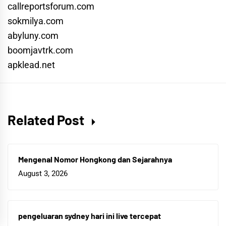
callreportsforum.com
sokmilya.com
abyluny.com
boomjavtrk.com
apklead.net
Related Post
Mengenal Nomor Hongkong dan Sejarahnya
August 3, 2026
pengeluaran sydney hari ini live tercepat