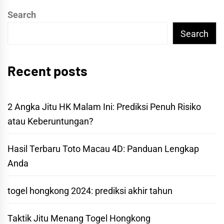
Search
Search
Recent posts
2 Angka Jitu HK Malam Ini: Prediksi Penuh Risiko
atau Keberuntungan?
Hasil Terbaru Toto Macau 4D: Panduan Lengkap
Anda
togel hongkong 2024: prediksi akhir tahun
Taktik Jitu Menang Togel Hongkong