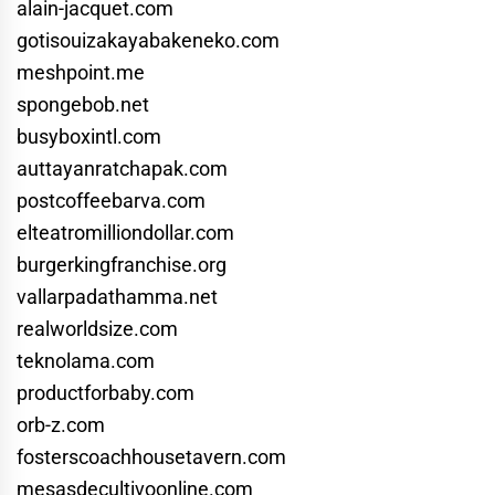
alain-jacquet.com
gotisouizakayabakeneko.com
meshpoint.me
spongebob.net
busyboxintl.com
auttayanratchapak.com
postcoffeebarva.com
elteatromilliondollar.com
burgerkingfranchise.org
vallarpadathamma.net
realworldsize.com
teknolama.com
productforbaby.com
orb-z.com
fosterscoachhousetavern.com
mesasdecultivoonline.com