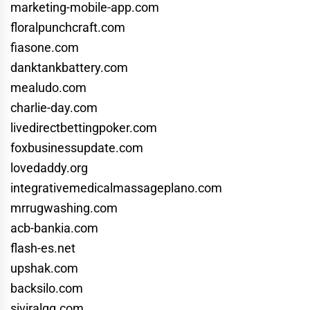
marketing-mobile-app.com
floralpunchcraft.com
fiasone.com
danktankbattery.com
mealudo.com
charlie-day.com
livedirectbettingpoker.com
foxbusinessupdate.com
lovedaddy.org
integrativemedicalmassageplano.com
mrrugwashing.com
acb-bankia.com
flash-es.net
upshak.com
backsilo.com
siviralqq.com