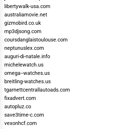
libertywalk-usa.com
australiamovie.net
gizmobird.co.uk
mp3djsong.com
coursdanglaistoulouse.com
neptunuslex.com
auguri-di-natale.info
michelewatch.us
omega--watches.us
breitling-watches.us
tgarnettcentrallautoads.com
fixadvert.com
autopluz.co
save3time-c.com
vexonhcf.com