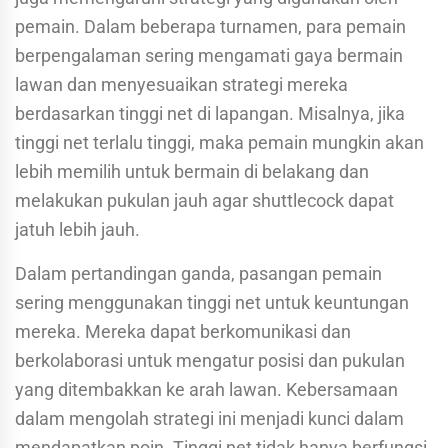
pemain. Dalam beberapa turnamen, para pemain
berpengalaman sering mengamati gaya bermain
lawan dan menyesuaikan strategi mereka
berdasarkan tinggi net di lapangan. Misalnya, jika
tinggi net terlalu tinggi, maka pemain mungkin akan
lebih memilih untuk bermain di belakang dan
melakukan pukulan jauh agar shuttlecock dapat
jatuh lebih jauh.
Dalam pertandingan ganda, pasangan pemain
sering menggunakan tinggi net untuk keuntungan
mereka. Mereka dapat berkomunikasi dan
berkolaborasi untuk mengatur posisi dan pukulan
yang ditembakkan ke arah lawan. Kebersamaan
dalam mengolah strategi ini menjadi kunci dalam
mendapatkan poin. Tinggi net tidak hanya berfungsi