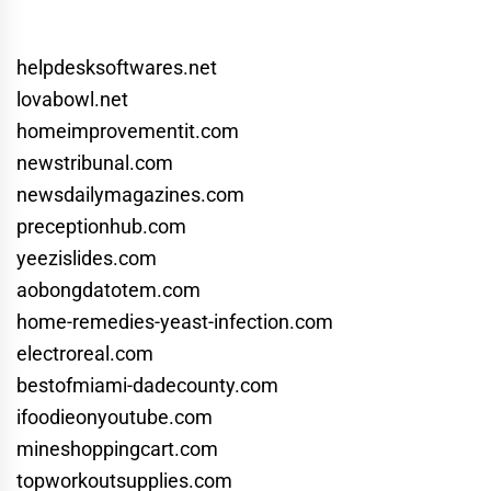
helpdesksoftwares.net
lovabowl.net
homeimprovementit.com
newstribunal.com
newsdailymagazines.com
preceptionhub.com
yeezislides.com
aobongdatotem.com
home-remedies-yeast-infection.com
electroreal.com
bestofmiami-dadecounty.com
ifoodieonyoutube.com
mineshoppingcart.com
topworkoutsupplies.com