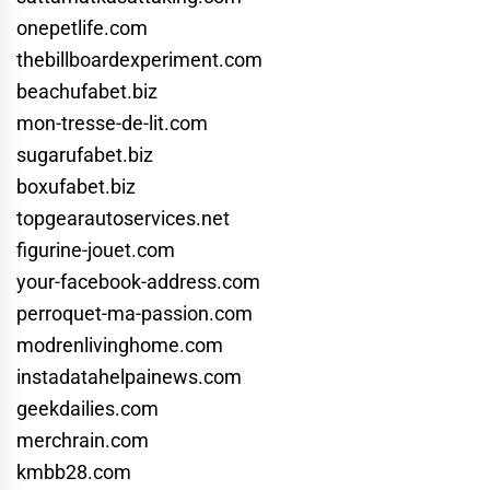
onepetlife.com
thebillboardexperiment.com
beachufabet.biz
mon-tresse-de-lit.com
sugarufabet.biz
boxufabet.biz
topgearautoservices.net
figurine-jouet.com
your-facebook-address.com
perroquet-ma-passion.com
modrenlivinghome.com
instadatahelpainews.com
geekdailies.com
merchrain.com
kmbb28.com