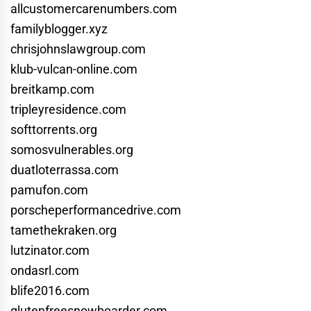
allcustomercarenumbers.com
familyblogger.xyz
chrisjohnslawgroup.com
klub-vulcan-online.com
breitkamp.com
tripleyresidence.com
softtorrents.org
somosvulnerables.org
duatloterrassa.com
pamufon.com
porscheperformancedrive.com
tamethekraken.org
lutzinator.com
ondasrl.com
blife2016.com
glutenfreesnowboarder.com