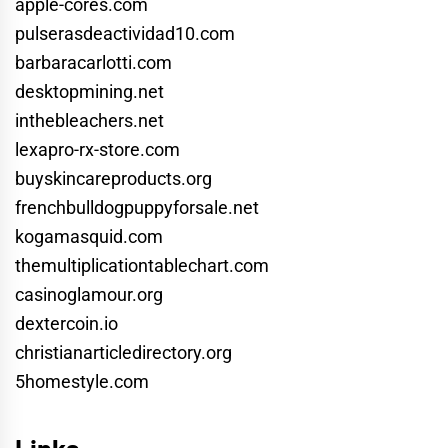
apple-cores.com
pulserasdeactividad10.com
barbaracarlotti.com
desktopmining.net
inthebleachers.net
lexapro-rx-store.com
buyskincareproducts.org
frenchbulldogpuppyforsale.net
kogamasquid.com
themultiplicationtablechart.com
casinoglamour.org
dextercoin.io
christianarticledirectory.org
5homestyle.com