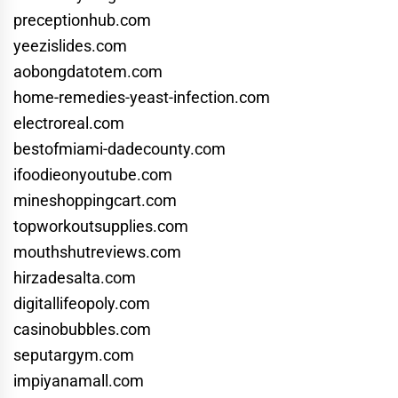
preceptionhub.com
yeezislides.com
aobongdatotem.com
home-remedies-yeast-infection.com
electroreal.com
bestofmiami-dadecounty.com
ifoodieonyoutube.com
mineshoppingcart.com
topworkoutsupplies.com
mouthshutreviews.com
hirzadesalta.com
digitallifeopoly.com
casinobubbles.com
seputargym.com
impiyanamall.com