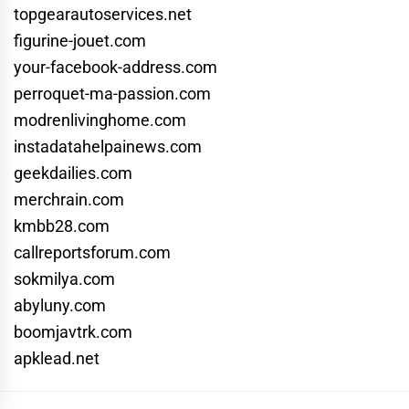
topgearautoservices.net
figurine-jouet.com
your-facebook-address.com
perroquet-ma-passion.com
modrenlivinghome.com
instadatahelpainews.com
geekdailies.com
merchrain.com
kmbb28.com
callreportsforum.com
sokmilya.com
abyluny.com
boomjavtrk.com
apklead.net