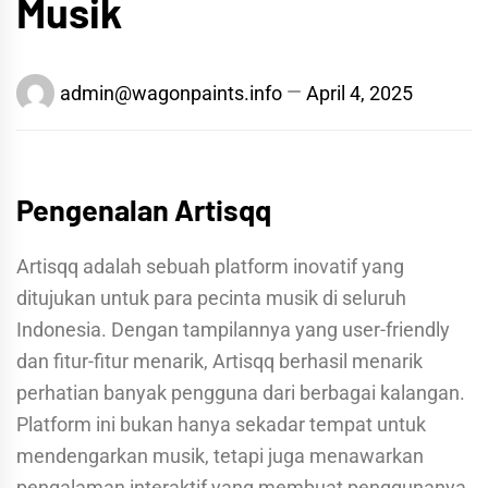
Musik
admin@wagonpaints.info
April 4, 2025
Pengenalan Artisqq
Artisqq adalah sebuah platform inovatif yang
ditujukan untuk para pecinta musik di seluruh
Indonesia. Dengan tampilannya yang user-friendly
dan fitur-fitur menarik, Artisqq berhasil menarik
perhatian banyak pengguna dari berbagai kalangan.
Platform ini bukan hanya sekadar tempat untuk
mendengarkan musik, tetapi juga menawarkan
pengalaman interaktif yang membuat penggunanya