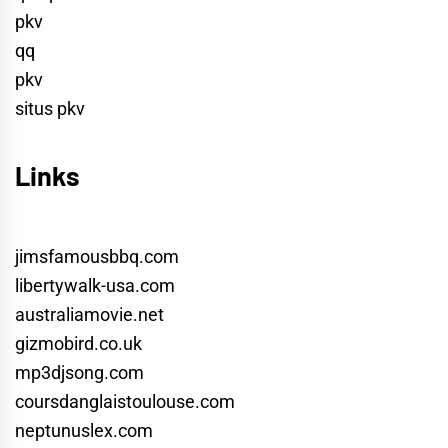
pkv
qq
pkv
situs pkv
Links
jimsfamousbbq.com
libertywalk-usa.com
australiamovie.net
gizmobird.co.uk
mp3djsong.com
coursdanglaistoulouse.com
neptunuslex.com