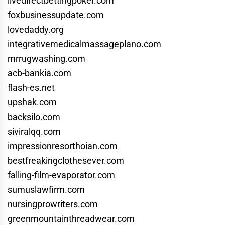
livedirectbettingpoker.com
foxbusinessupdate.com
lovedaddy.org
integrativemedicalmassageplano.com
mrrugwashing.com
acb-bankia.com
flash-es.net
upshak.com
backsilo.com
siviralqq.com
impressionresorthoian.com
bestfreakingclothesever.com
falling-film-evaporator.com
sumuslawfirm.com
nursingprowriters.com
greenmountainthreadwear.com