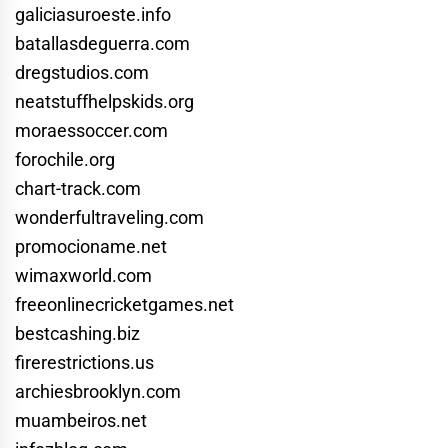
galiciasuroeste.info
batallasdeguerra.com
dregstudios.com
neatstuffhelpskids.org
moraessoccer.com
forochile.org
chart-track.com
wonderfultraveling.com
promocioname.net
wimaxworld.com
freeonlinecricketgames.net
bestcashing.biz
firerestrictions.us
archiesbrooklyn.com
muambeiros.net