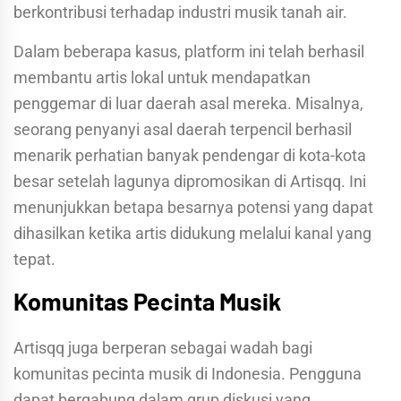
berkontribusi terhadap industri musik tanah air.
Dalam beberapa kasus, platform ini telah berhasil
membantu artis lokal untuk mendapatkan
penggemar di luar daerah asal mereka. Misalnya,
seorang penyanyi asal daerah terpencil berhasil
menarik perhatian banyak pendengar di kota-kota
besar setelah lagunya dipromosikan di Artisqq. Ini
menunjukkan betapa besarnya potensi yang dapat
dihasilkan ketika artis didukung melalui kanal yang
tepat.
Komunitas Pecinta Musik
Artisqq juga berperan sebagai wadah bagi
komunitas pecinta musik di Indonesia. Pengguna
dapat bergabung dalam grup diskusi yang