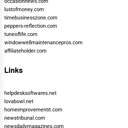
occasionnews.com
lustofmoney.com
timebusinesszone.com
peppers-reflection.com
tuneoflife.com
windowwellmaintenancepros.com
affiliateholder.com
Links
helpdesksoftwares.net
lovabowl.net
homeimprovementit.com
newstribunal.com
newsdailymagazines.com