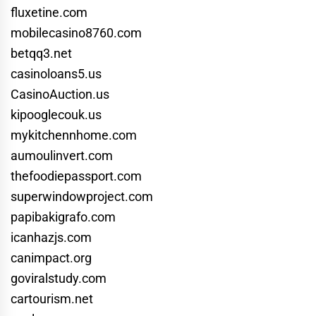
fluxetine.com
mobilecasino8760.com
betqq3.net
casinoloans5.us
CasinoAuction.us
kipooglecouk.us
mykitchennhome.com
aumoulinvert.com
thefoodiepassport.com
superwindowproject.com
papibakigrafo.com
icanhazjs.com
canimpact.org
goviralstudy.com
cartourism.net