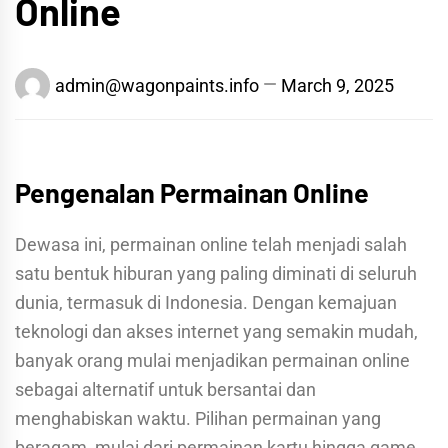
Online
admin@wagonpaints.info
March 9, 2025
Pengenalan Permainan Online
Dewasa ini, permainan online telah menjadi salah
satu bentuk hiburan yang paling diminati di seluruh
dunia, termasuk di Indonesia. Dengan kemajuan
teknologi dan akses internet yang semakin mudah,
banyak orang mulai menjadikan permainan online
sebagai alternatif untuk bersantai dan
menghabiskan waktu. Pilihan permainan yang
beragam, mulai dari permainan kartu hingga game