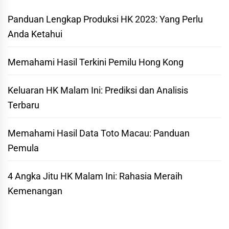
Panduan Lengkap Produksi HK 2023: Yang Perlu
Anda Ketahui
Memahami Hasil Terkini Pemilu Hong Kong
Keluaran HK Malam Ini: Prediksi dan Analisis
Terbaru
Memahami Hasil Data Toto Macau: Panduan
Pemula
4 Angka Jitu HK Malam Ini: Rahasia Meraih
Kemenangan