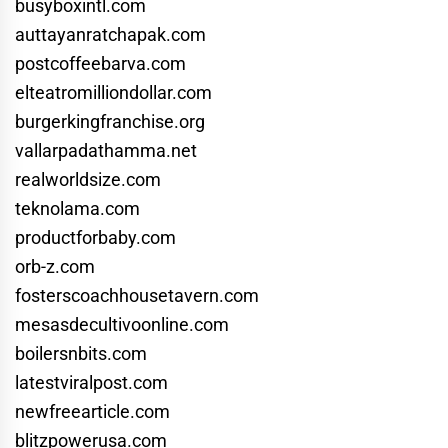
busyboxintl.com
auttayanratchapak.com
postcoffeebarva.com
elteatromilliondollar.com
burgerkingfranchise.org
vallarpadathamma.net
realworldsize.com
teknolama.com
productforbaby.com
orb-z.com
fosterscoachhousetavern.com
mesasdecultivoonline.com
boilersnbits.com
latestviralpost.com
newfreearticle.com
blitzpowerusa.com