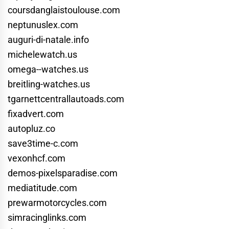
coursdanglaistoulouse.com
neptunuslex.com
auguri-di-natale.info
michelewatch.us
omega--watches.us
breitling-watches.us
tgarnettcentrallautoads.com
fixadvert.com
autopluz.co
save3time-c.com
vexonhcf.com
demos-pixelsparadise.com
mediatitude.com
prewarmotorcycles.com
simracinglinks.com