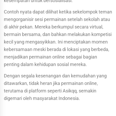
kesempatan untuk bersosialisasi.
Contoh nyata dapat dilihat ketika sekelompok teman
mengorganisir sesi permainan setelah sekolah atau
di akhir pekan. Mereka berkumpul secara virtual,
bermain bersama, dan bahkan melakukan kompetisi
kecil yang mengasyikkan. Ini menciptakan momen
kebersamaan meski berada di lokasi yang berbeda,
menjadikan permainan online sebagai bagian
penting dalam kehidupan sosial mereka.
Dengan segala kesenangan dan kemudahan yang
ditawarkan, tidak heran jika permainan online,
terutama di platform seperti Asikqq, semakin
digemari oleh masyarakat Indonesia.