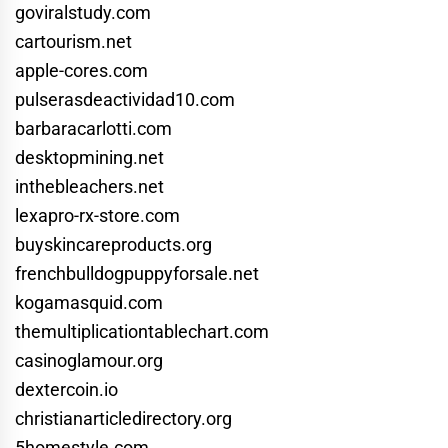
goviralstudy.com
cartourism.net
apple-cores.com
pulserasdeactividad10.com
barbaracarlotti.com
desktopmining.net
inthebleachers.net
lexapro-rx-store.com
buyskincareproducts.org
frenchbulldogpuppyforsale.net
kogamasquid.com
themultiplicationtablechart.com
casinoglamour.org
dextercoin.io
christianarticledirectory.org
5homestyle.com