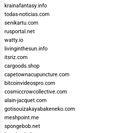
krainafantasy.info
todas-noticias.com
senikartu.com
rusportal.net
watty.io
livinginthesun.info
itsriz.com
cargoods.shop
capetownacupuncture.com
bitcoinvideospro.com
cosmiccrowcollective.com
alain-jacquet.com
gotisouizakayabakeneko.com
meshpoint.me
spongebob.net