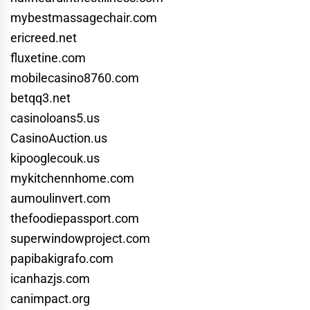
mybestmassagechair.com
ericreed.net
fluxetine.com
mobilecasino8760.com
betqq3.net
casinoloans5.us
CasinoAuction.us
kipooglecouk.us
mykitchennhome.com
aumoulinvert.com
thefoodiepassport.com
superwindowproject.com
papibakigrafo.com
icanhazjs.com
canimpact.org