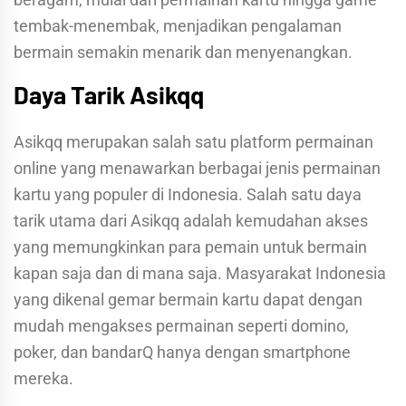
tembak-menembak, menjadikan pengalaman
bermain semakin menarik dan menyenangkan.
Daya Tarik Asikqq
Asikqq merupakan salah satu platform permainan
online yang menawarkan berbagai jenis permainan
kartu yang populer di Indonesia. Salah satu daya
tarik utama dari Asikqq adalah kemudahan akses
yang memungkinkan para pemain untuk bermain
kapan saja dan di mana saja. Masyarakat Indonesia
yang dikenal gemar bermain kartu dapat dengan
mudah mengakses permainan seperti domino,
poker, dan bandarQ hanya dengan smartphone
mereka.