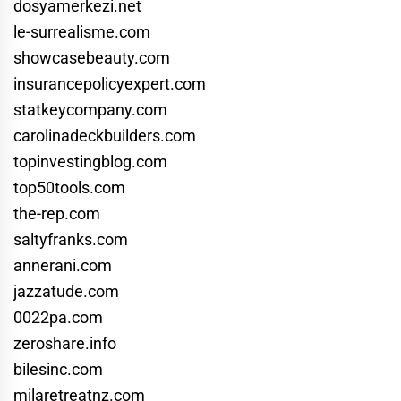
dosyamerkezi.net
le-surrealisme.com
showcasebeauty.com
insurancepolicyexpert.com
statkeycompany.com
carolinadeckbuilders.com
topinvestingblog.com
top50tools.com
the-rep.com
saltyfranks.com
annerani.com
jazzatude.com
0022pa.com
zeroshare.info
bilesinc.com
milaretreatnz.com