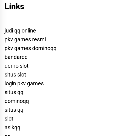
Links
judi qq online
pkv games resmi
pkv games dominoqq
bandarqq
demo slot
situs slot
login pkv games
situs qq
dominoqq
situs qq
slot
asikqq