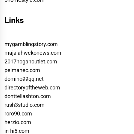
Links
mygamblingstory.com
majalahwekonews.com
2017hoganoutlet.com
pelmanec.com
domino99qq.net
directoryoftheweb.com
donttellashton.com
rush3studio.com
roro90.com
herzio.com
in-hi5.com