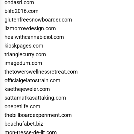
ondasrl.com
blife2016.com
glutenfreesnowboarder.com
lizmorrowdesign.com
healwithcannabidiol.com
kioskpages.com
trianglecurry.com
imagedum.com
thetowerswellnessretreat.com
officialgelatostrain.com
kaethejeweler.com
sattamatkasattaking.com
onepetlife.com
thebillboardexperiment.com
beachufabet.biz
mon-tresse-de-lit.com