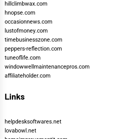
hillclimbwax.com
hnopse.com
occasionnews.com
lustofmoney.com
timebusinesszone.com
peppers-reflection.com
tuneoflife.com
windowwellmaintenancepros.com
affiliateholder.com
Links
helpdesksoftwares.net
lovabowl.net