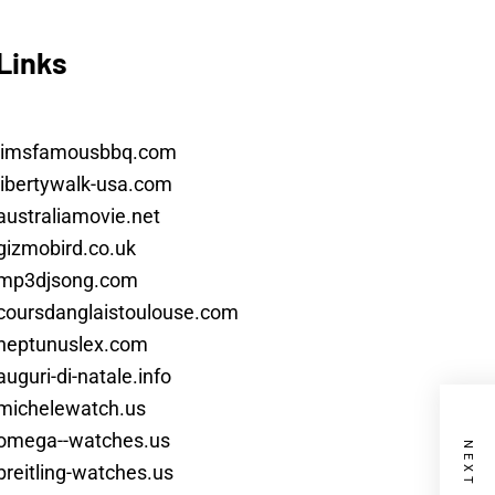
Links
jimsfamousbbq.com
libertywalk-usa.com
australiamovie.net
gizmobird.co.uk
mp3djsong.com
coursdanglaistoulouse.com
neptunuslex.com
auguri-di-natale.info
michelewatch.us
omega--watches.us
breitling-watches.us