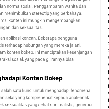
 dan norma sosial. Penggambaran wanita dan
s dan menimbulkan stereotip yang berbahaya.
umsi konten ini mungkin mengembangkan
ngan dan seksualitas.
aan aplikasi kencan. Beberapa pengguna
tis terhadap hubungan yang mereka jalani,
lam konten bokep. Ini menciptakan kesenjangan
aksi sosial, yang pada gilirannya bisa
ghadapi Konten Bokep
di salah satu kunci untuk menghadapi fenomena
kan seks yang komprehensif kepada anak-anak
eksualitas yang sehat dan realistis, generasi