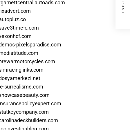
NEXT POST
tgarnettcentrallautoads.com
fixadvert.com
autopluz.co
save3time-c.com
vexonhcf.com
demos-pixelsparadise.com
mediatitude.com
prewarmotorcycles.com
simracinglinks.com
dosyamerkezi.net
le-surrealisme.com
showcasebeauty.com
insurancepolicyexpert.com
statkeycompany.com
carolinadeckbuilders.com
topinvestingblog.com