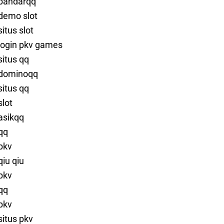
bandarqq
demo slot
situs slot
login pkv games
situs qq
dominoqq
situs qq
slot
asikqq
qq
pkv
qiu qiu
pkv
qq
pkv
situs pkv