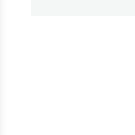
post: