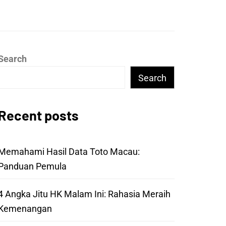
Search
Search
Recent posts
Memahami Hasil Data Toto Macau:
Panduan Pemula
4 Angka Jitu HK Malam Ini: Rahasia Meraih
Kemenangan