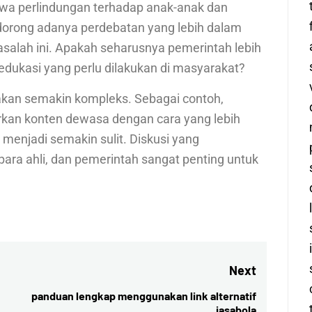
hwa perlindungan terhadap anak-anak dan
ndorong adanya perdebatan yang lebih dalam
salah ini. Apakah seharusnya pemerintah lebih
edukasi yang perlu dilakukan di masyarakat?
 akan semakin kompleks. Sebagai contoh,
kan konten dewasa dengan cara yang lebih
enjadi semakin sulit. Diskusi yang
para ahli, dan pemerintah sangat penting untuk
Next
panduan lengkap menggunakan link alternatif
Next
jasabola