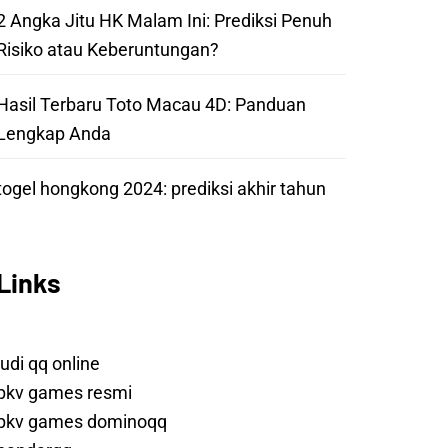
2 Angka Jitu HK Malam Ini: Prediksi Penuh
Risiko atau Keberuntungan?
Hasil Terbaru Toto Macau 4D: Panduan
Lengkap Anda
togel hongkong 2024: prediksi akhir tahun
Links
judi qq online
pkv games resmi
pkv games dominoqq