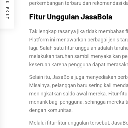
PREVIOUS POST
perkembangan terbaru dan rekomendasi da
Fitur Unggulan JasaBola
Tak lengkap rasanya jika tidak membahas fi
Platform ini menawarkan berbagai jenis tar
lagi. Salah satu fitur unggulan adalah tar
melakukan taruhan sambil menyaksikan per
keseruan karena pengguna dapat merasak
Selain itu, JasaBola juga menyediakan ber
Misalnya, pelanggan baru sering kali mend
meningkatkan saldo awal mereka. Fitur-fit
menarik bagi pengguna, sehingga mereka tid
dengan komunitas.
Melalui fitur-fitur unggulan tersebut, Jasa