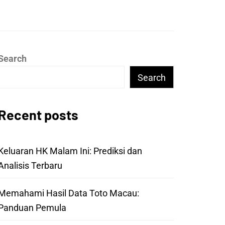
Search
Search
Recent posts
Keluaran HK Malam Ini: Prediksi dan
Analisis Terbaru
Memahami Hasil Data Toto Macau:
Panduan Pemula