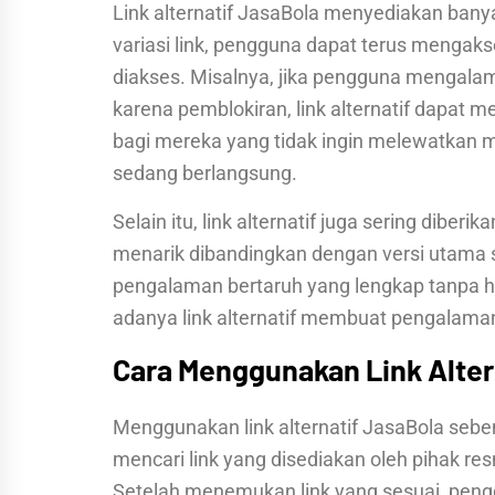
Link alternatif JasaBola menyediakan ban
variasi link, pengguna dapat terus mengaks
diakses. Misalnya, jika pengguna mengala
karena pemblokiran, link alternatif dapat m
bagi mereka yang tidak ingin melewatkan 
sedang berlangsung.
Selain itu, link alternatif juga sering diber
menarik dibandingkan dengan versi utama 
pengalaman bertaruh yang lengkap tanpa ha
adanya link alternatif membuat pengalaman
Cara Menggunakan Link Alter
Menggunakan link alternatif JasaBola seb
mencari link yang disediakan oleh pihak re
Setelah menemukan link yang sesuai, pen