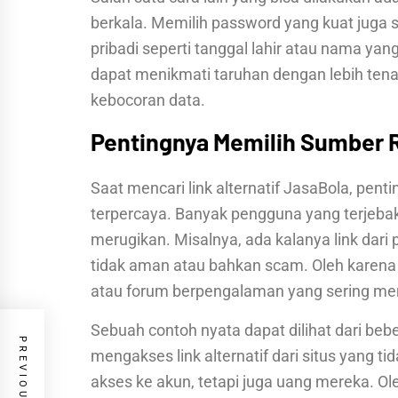
berkala. Memilih password yang kuat juga 
pribadi seperti tanggal lahir atau nama y
dapat menikmati taruhan dengan lebih ten
kebocoran data.
Pentingnya Memilih Sumber 
Saat mencari link alternatif JasaBola, pen
terpercaya. Banyak pengguna yang terjebak 
merugikan. Misalnya, ada kalanya link dar
tidak aman atau bahkan scam. Oleh karena i
atau forum berpengalaman yang sering me
Sebuah contoh nyata dapat dilihat dari be
mengakses link alternatif dari situs yang t
akses ke akun, tetapi juga uang mereka. Ole