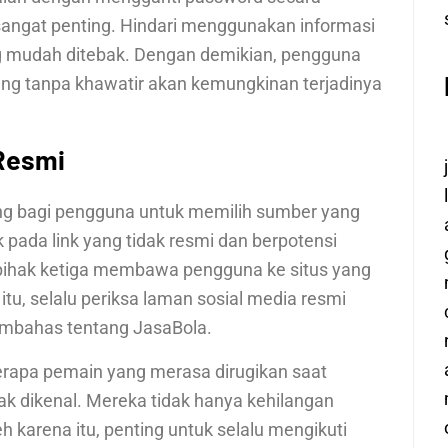
sangat penting. Hindari menggunakan informasi
ang mudah ditebak. Dengan demikian, pengguna
ang tanpa khawatir akan kemungkinan terjadinya
Resmi
ting bagi pengguna untuk memilih sumber yang
pada link yang tidak resmi dan berpotensi
i pihak ketiga membawa pengguna ke situs yang
tu, selalu periksa laman sosial media resmi
mbahas tentang JasaBola.
berapa pemain yang merasa dirugikan saat
idak dikenal. Mereka tidak hanya kehilangan
h karena itu, penting untuk selalu mengikuti