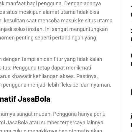
yak manfaat bagi pengguna. Dengan adanya
es situs meskipun alamat utama tidak bisa
mi kesulitan saat mencoba masuk ke situs utama
enjadi solusi instan. Ini sangat menguntungkan
momen penting seperti pertandingan yang
ikan dengan tampilan dan fitur yang tidak kalah
situs. Pengguna tetap dapat menikmati
rus khawatir kehilangan akses. Pastinya,
 pengguna menjadi lebih fleksibel dan nyaman.
natif JasaBola
enarnya sangat mudah. Pengguna hanya perlu
smi JasaBola atau sumber terpercaya lainnya.
gguna cukup mengkliknya dan otomatis akan