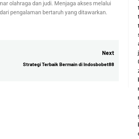
mar olahraga dan judi. Menjaga akses melalui
f dari pengalaman bertaruh yang ditawarkan.
Next
Strategi Terbaik Bermain di Indosbobet88
Next
post: