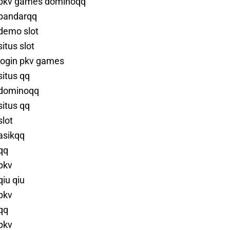
pkv games dominoqq
bandarqq
demo slot
situs slot
login pkv games
situs qq
dominoqq
situs qq
slot
asikqq
qq
pkv
qiu qiu
pkv
qq
pkv