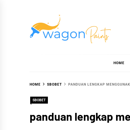
Skip
to
content
Situs Slot Online Terb
Dapatkan Deposit deposit pulsa dan mainkan slot gacor de
HOME
HOME
SBOBET
PANDUAN LENGKAP MENGGUNAKA
SBOBET
panduan lengkap men