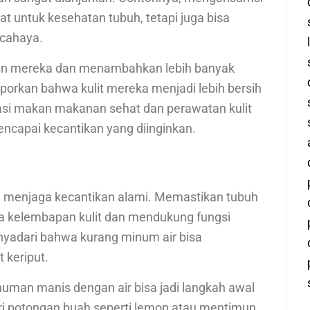
t untuk kesehatan tubuh, tetapi juga bisa
rcahaya.
an mereka dan menambahkan lebih banyak
orkan bahwa kulit mereka menjadi lebih bersih
nasi makan makanan sehat dan perawatan kulit
ncapai kecantikan yang diinginkan.
am menjaga kecantikan alami. Memastikan tubuh
 kelembapan kulit dan mendukung fungsi
nyadari bahwa kurang minum air bisa
 keriput.
man manis dengan air bisa jadi langkah awal
dari potongan buah seperti lemon atau mentimun