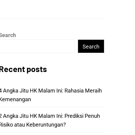
Search
Search
Recent posts
4 Angka Jitu HK Malam Ini: Rahasia Meraih
Kemenangan
2 Angka Jitu HK Malam Ini: Prediksi Penuh
Risiko atau Keberuntungan?