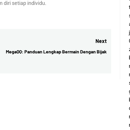
iri setiap individu.
Next
MegaQQ: Panduan Lengkap Bermain Dengan Bijak
Next
post: