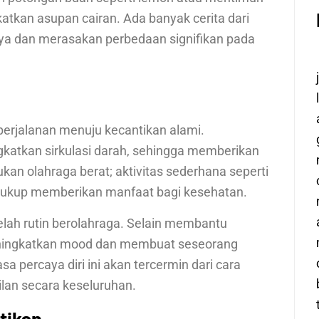
atkan asupan cairan. Ada banyak cerita dari
ya dan merasakan perbedaan signifikan pada
m perjalanan menuju kecantikan alami.
katkan sirkulasi darah, sehingga memberikan
kukan olahraga berat; aktivitas sederhana seperti
h cukup memberikan manfaat bagi kesehatan.
elah rutin berolahraga. Selain membantu
eningkatkan mood dan membuat seseorang
sa percaya diri ini akan tercermin dari cara
ilan secara keseluruhan.
tikan