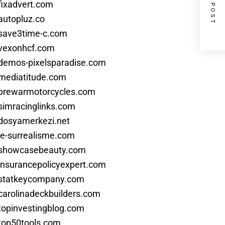
NEXT POST
fixadvert.com
autopluz.co
save3time-c.com
vexonhcf.com
demos-pixelsparadise.com
mediatitude.com
prewarmotorcycles.com
simracinglinks.com
dosyamerkezi.net
le-surrealisme.com
showcasebeauty.com
insurancepolicyexpert.com
statkeycompany.com
carolinadeckbuilders.com
topinvestingblog.com
top50tools.com