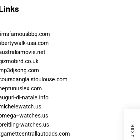
Links
jimsfamousbbq.com
libertywalk-usa.com
australiamovie.net
gizmobird.co.uk
mp3djsong.com
coursdanglaistoulouse.com
neptunuslex.com
auguri-di-natale.info
michelewatch.us
omega--watches.us
breitling-watches.us
tgarnettcentrallautoads.com