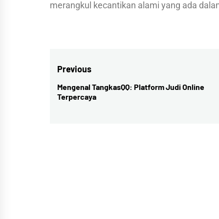
merangkul kecantikan alami yang ada dalam d
Post
Previous
navigation
Mengenal TangkasQQ: Platform Judi Online
Previous
Terpercaya
post: