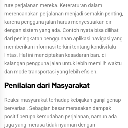
rute perjalanan mereka. Keteraturan dalam
merencanakan perjalanan menjadi semakin penting,
karena pengguna jalan harus menyesuaikan diri
dengan sistem yang ada. Contoh nyata bisa dilihat
dari peningkatan penggunaan aplikasi navigasi yang
memberikan informasi terkini tentang kondisi lalu
lintas. Hal ini menciptakan kesadaran baru di
kalangan pengguna jalan untuk lebih memilih waktu
dan mode transportasi yang lebih efisien.
Penilaian dari Masyarakat
Reaksi masyarakat terhadap kebijakan ganjil genap
bervariasi. Sebagian besar merasakan dampak
positif berupa kemudahan perjalanan, namun ada
juga yang merasa tidak nyaman dengan