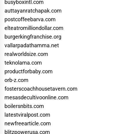
busyboxintl.com
auttayanratchapak.com
postcoffeebarva.com
elteatromilliondollar.com
burgerkingfranchise.org
vallarpadathamma.net
realworldsize.com
teknolama.com
productforbaby.com
orb-z.com
fosterscoachhousetavern.com
mesasdecultivoonline.com
boilersnbits.com
latestviralpost.com
newfreearticle.com
blitzpowerusa.com