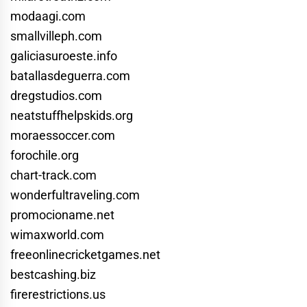
modaagi.com
smallvilleph.com
galiciasuroeste.info
batallasdeguerra.com
dregstudios.com
neatstuffhelpskids.org
moraessoccer.com
forochile.org
chart-track.com
wonderfultraveling.com
promocioname.net
wimaxworld.com
freeonlinecricketgames.net
bestcashing.biz
firerestrictions.us