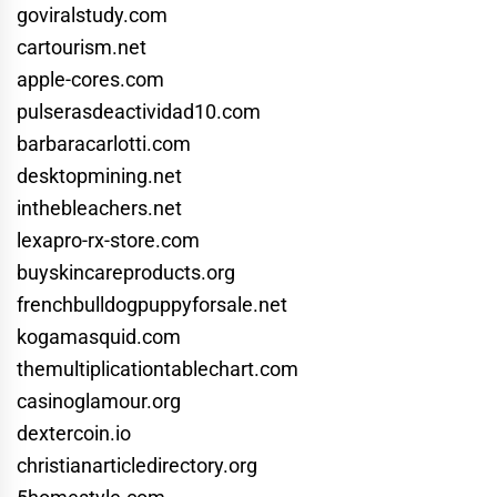
goviralstudy.com
cartourism.net
apple-cores.com
pulserasdeactividad10.com
barbaracarlotti.com
desktopmining.net
inthebleachers.net
lexapro-rx-store.com
buyskincareproducts.org
frenchbulldogpuppyforsale.net
kogamasquid.com
themultiplicationtablechart.com
casinoglamour.org
dextercoin.io
christianarticledirectory.org