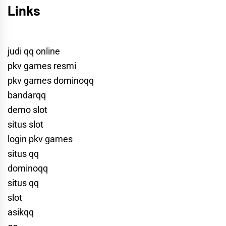
Links
judi qq online
pkv games resmi
pkv games dominoqq
bandarqq
demo slot
situs slot
login pkv games
situs qq
dominoqq
situs qq
slot
asikqq