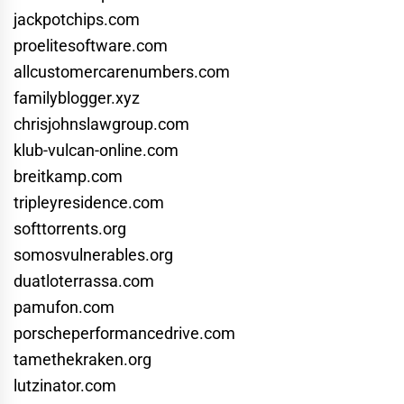
jackpotchips.com
proelitesoftware.com
allcustomercarenumbers.com
familyblogger.xyz
chrisjohnslawgroup.com
klub-vulcan-online.com
breitkamp.com
tripleyresidence.com
softtorrents.org
somosvulnerables.org
duatloterrassa.com
pamufon.com
porscheperformancedrive.com
tamethekraken.org
lutzinator.com