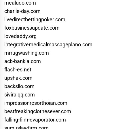
mealudo.com
charlie-day.com
livedirectbettingpoker.com
foxbusinessupdate.com
lovedaddy.org
integrativemedicalmassageplano.com
mrrugwashing.com
acb-bankia.com
flash-es.net
upshak.com
backsilo.com
siviralqq.com
impressionresorthoian.com
bestfreakingclothesever.com
falling-film-evaporator.com
sumuslawfirm.com