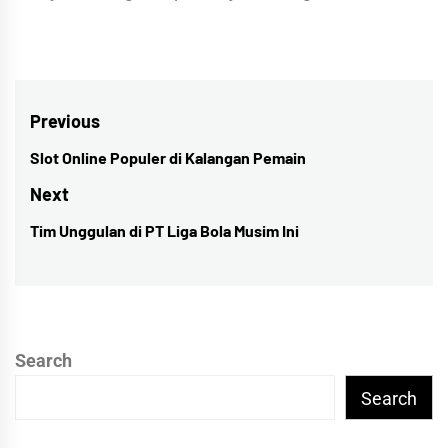
Post
Previous
navigation
Slot Online Populer di Kalangan Pemain
Previous
post:
Next
Tim Unggulan di PT Liga Bola Musim Ini
Next
post:
Search
Search