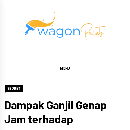
Skip
to
content
Situs Slot Online
Dapatkan Deposit deposit pulsa dan mainkan slot gacor
dengan fitur terbaik di situs slot online terpercaya.
Terbaik dengan Deposit
Deposit Pulsa dan Slot
MENU
Gacor
SBOBET
Dampak Ganjil Genap
Jam terhadap