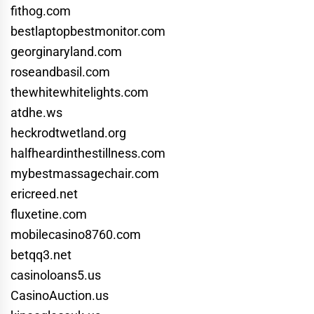
fithog.com
bestlaptopbestmonitor.com
georginaryland.com
roseandbasil.com
thewhitewhitelights.com
atdhe.ws
heckrodtwetland.org
halfheardinthestillness.com
mybestmassagechair.com
ericreed.net
fluxetine.com
mobilecasino8760.com
betqq3.net
casinoloans5.us
CasinoAuction.us