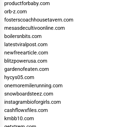
productforbaby.com
orb-z.com
fosterscoachhousetavern.com
mesasdecultivoonline.com
boilersnbits.com
latestviralpost.com
newfreearticle.com
blitzpowerusa.com
gardenofeaten.com
hycys05.com
onemoremilerunning.com
snowboardsteez.com
instagrambioforgirls.com
cashflowxfiles.com
kmbb10.com
getxtrem.com