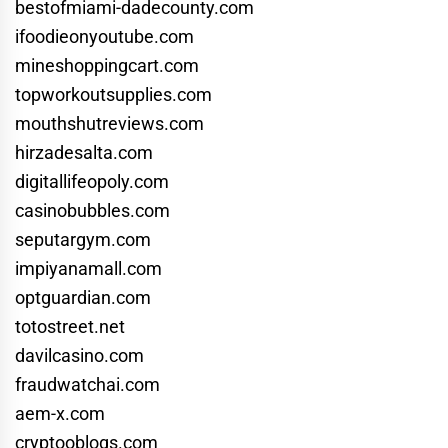
bestofmiami-dadecounty.com
ifoodieonyoutube.com
mineshoppingcart.com
topworkoutsupplies.com
mouthshutreviews.com
hirzadesalta.com
digitallifeopoly.com
casinobubbles.com
seputargym.com
impiyanamall.com
optguardian.com
totostreet.net
davilcasino.com
fraudwatchai.com
aem-x.com
cryptooblogs.com