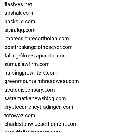
flash-es.net
upshak.com
backsilo.com
siviralqq.com
impressionresorthoian.com
bestfreakingclothesever.com
falling-film-evaporator.com
sumuslawfirm.com
nursingprowriters.com
greenmountainthreadwear.com
acutedispensary.com
sattamatkanewsblog.com
cryptocurrencytradingcn.com
totowaz.com
charlestonwipesettlement.com