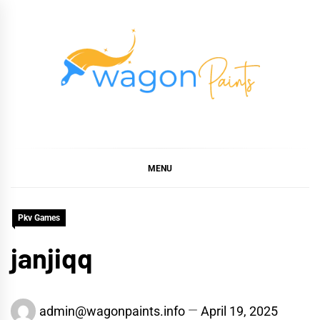
Skip
to
content
Situs Slot Online
Dapatkan Deposit deposit pulsa dan mainkan slot gacor
dengan fitur terbaik di situs slot online terpercaya.
Terbaik dengan Deposit
Deposit Pulsa dan Slot
MENU
Gacor
Pkv Games
janjiqq
admin@wagonpaints.info
April 19, 2025