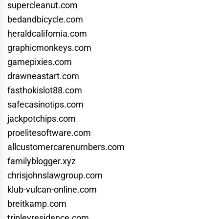
supercleanut.com
bedandbicycle.com
heraldcalifornia.com
graphicmonkeys.com
gamepixies.com
drawneastart.com
fasthokislot88.com
safecasinotips.com
jackpotchips.com
proelitesoftware.com
allcustomercarenumbers.com
familyblogger.xyz
chrisjohnslawgroup.com
klub-vulcan-online.com
breitkamp.com
tripleyresidence.com