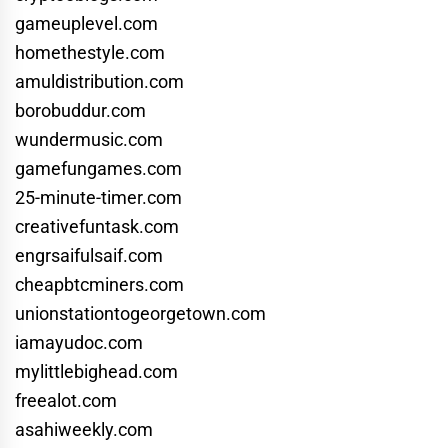
gameuplevel.com
homethestyle.com
amuldistribution.com
borobuddur.com
wundermusic.com
gamefungames.com
25-minute-timer.com
creativefuntask.com
engrsaifulsaif.com
cheapbtcminers.com
unionstationtogeorgetown.com
iamayudoc.com
mylittlebighead.com
freealot.com
asahiweekly.com