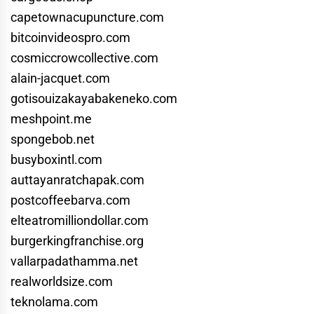
capetownacupuncture.com
bitcoinvideospro.com
cosmiccrowcollective.com
alain-jacquet.com
gotisouizakayabakeneko.com
meshpoint.me
spongebob.net
busyboxintl.com
auttayanratchapak.com
postcoffeebarva.com
elteatromilliondollar.com
burgerkingfranchise.org
vallarpadathamma.net
realworldsize.com
teknolama.com