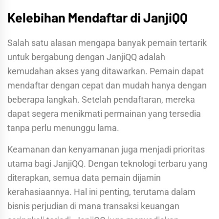
Kelebihan Mendaftar di JanjiQQ
Salah satu alasan mengapa banyak pemain tertarik
untuk bergabung dengan JanjiQQ adalah
kemudahan akses yang ditawarkan. Pemain dapat
mendaftar dengan cepat dan mudah hanya dengan
beberapa langkah. Setelah pendaftaran, mereka
dapat segera menikmati permainan yang tersedia
tanpa perlu menunggu lama.
Keamanan dan kenyamanan juga menjadi prioritas
utama bagi JanjiQQ. Dengan teknologi terbaru yang
diterapkan, semua data pemain dijamin
kerahasiaannya. Hal ini penting, terutama dalam
bisnis perjudian di mana transaksi keuangan