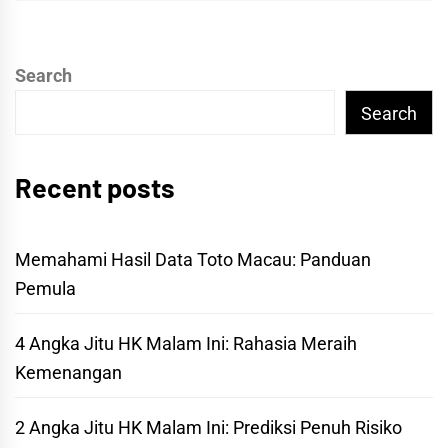
Search
Search
Recent posts
Memahami Hasil Data Toto Macau: Panduan
Pemula
4 Angka Jitu HK Malam Ini: Rahasia Meraih
Kemenangan
2 Angka Jitu HK Malam Ini: Prediksi Penuh Risiko