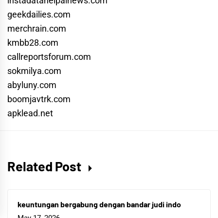
instadatahelpainews.com
geekdailies.com
merchrain.com
kmbb28.com
callreportsforum.com
sokmilya.com
abyluny.com
boomjavtrk.com
apklead.net
Related Post
keuntungan bergabung dengan bandar judi indo
May 17, 2026