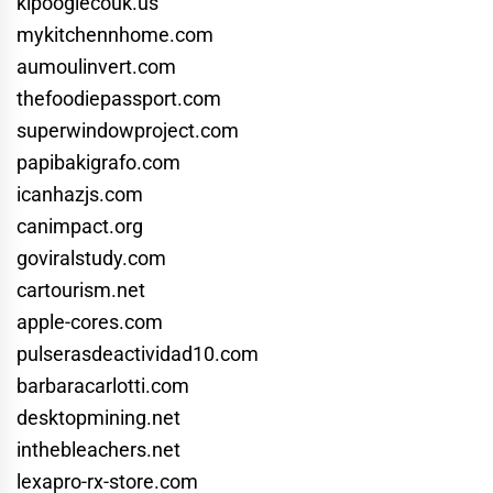
kipooglecouk.us
mykitchennhome.com
aumoulinvert.com
thefoodiepassport.com
superwindowproject.com
papibakigrafo.com
icanhazjs.com
canimpact.org
goviralstudy.com
cartourism.net
apple-cores.com
pulserasdeactividad10.com
barbaracarlotti.com
desktopmining.net
inthebleachers.net
lexapro-rx-store.com