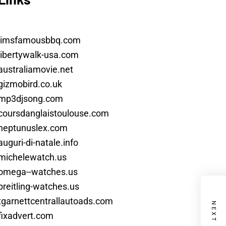
jimsfamousbbq.com
libertywalk-usa.com
australiamovie.net
gizmobird.co.uk
mp3djsong.com
coursdanglaistoulouse.com
neptunuslex.com
auguri-di-natale.info
michelewatch.us
omega--watches.us
breitling-watches.us
tgarnettcentrallautoads.com
fixadvert.com