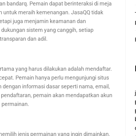
an bandarq. Pemain dapat berinteraksi di meja
in untuk meraih kemenangan. JasaQQ tidak
etapi juga menjamin keamanan dan
dukungan sistem yang canggih, setiap
transparan dan adil.
rtama yang harus dilakukan adalah mendaftar.
cepat. Pemain hanya perlu mengunjungi situs
 dengan informasi dasar seperti nama, email,
n pendaftaran, pemain akan mendapatkan akun
m permainan.
memilih jenis permainan yang ingin dimainkan.