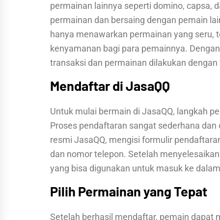
permainan lainnya seperti domino, capsa, d
permainan dan bersaing dengan pemain la
hanya menawarkan permainan yang seru, t
kenyamanan bagi para pemainnya. Dengan 
transaksi dan permainan dilakukan dengan 
Mendaftar di JasaQQ
Untuk mulai bermain di JasaQQ, langkah pe
Proses pendaftaran sangat sederhana dan 
resmi JasaQQ, mengisi formulir pendaftaran
dan nomor telepon. Setelah menyelesaika
yang bisa digunakan untuk masuk ke dala
Pilih Permainan yang Tepat
Setelah berhasil mendaftar, pemain dapat 