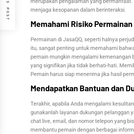
PREVIOUS POST
merupakan pengalaman yang bermanfaat. N
menjaga kesopanan dalam berinteraksi.
Memahami Risiko Permainan
Permainan di JasaQQ, seperti halnya perjudia
itu, sangat penting untuk memahami bahw
pemain mungkin mengalami kemenangan bes
yang signifikan jika tidak berhati-hati. Memi
Pemain harus siap menerima jika hasil per
Mendapatkan Bantuan dan D
Terakhir, apabila Anda mengalami kesulitan
gunakanlah layanan dukungan pelanggan y
chat live, email, dan nomor telepon yang bi
membantu pemain dengan berbagai informa