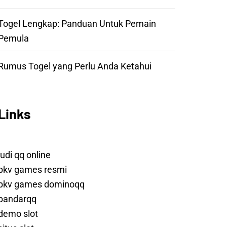
Togel Lengkap: Panduan Untuk Pemain
Pemula
Rumus Togel yang Perlu Anda Ketahui
Links
judi qq online
pkv games resmi
pkv games dominoqq
bandarqq
demo slot