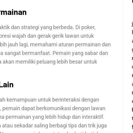
ermainan
tik dan strategi yang berbeda. Di poker,
resi wajah dan gerak-gerik lawan untuk
ebih jauh lagi, memahami aturan permainan dan
sa sangat bermanfaat. Pemain yang sabar dan
 akan memiliki peluang lebih besar untuk
Lain
lah kemampuan untuk berinteraksi dengan
dia, pemain dapat berkomunikasi dengan lawan
permainan yang lebih hidup dan interaktif.
 atau sekadar saling berbagi tips dan trik juga