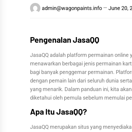
admin@wagonpaints.info
June 20, 
Pengenalan JasaQQ
JasaQQ adalah platform permainan online 
menawarkan berbagai jenis permainan kart
bagi banyak penggemar permainan. Platfo
dengan pemain lain dari seluruh dunia se
yang menarik. Dalam panduan ini, kita ak
diketahui oleh pemula sebelum memulai p
Apa Itu JasaQQ?
JasaQQ merupakan situs yang menyediakan