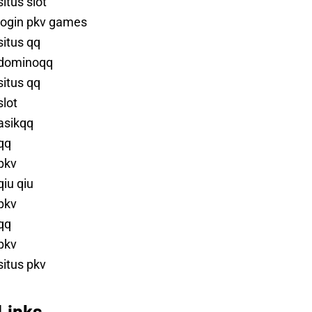
situs slot
login pkv games
situs qq
dominoqq
situs qq
slot
asikqq
qq
pkv
qiu qiu
pkv
qq
pkv
situs pkv
Links