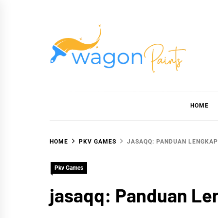
Skip
to
content
Situs Slot Online Terb
Dapatkan Deposit deposit pulsa dan mainkan slot gacor de
HOME
HOME
PKV GAMES
JASAQQ: PANDUAN LENGKA
Pkv Games
jasaqq: Panduan Le