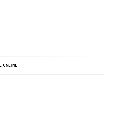
sa dan Slot Gacor
L ONLINE