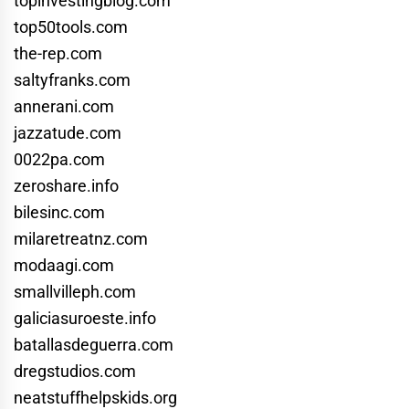
topinvestingblog.com
top50tools.com
the-rep.com
saltyfranks.com
annerani.com
jazzatude.com
0022pa.com
zeroshare.info
bilesinc.com
milaretreatnz.com
modaagi.com
smallvilleph.com
galiciasuroeste.info
batallasdeguerra.com
dregstudios.com
neatstuffhelpskids.org