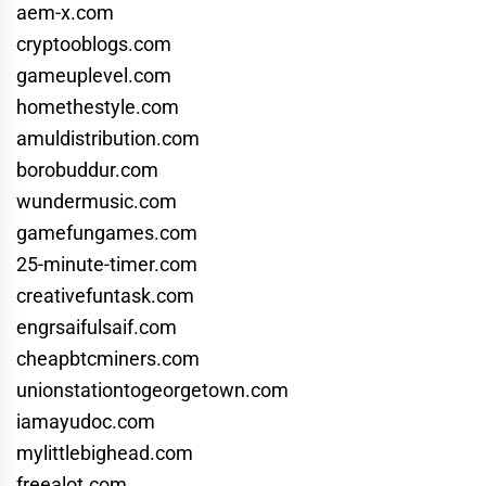
aem-x.com
cryptooblogs.com
gameuplevel.com
homethestyle.com
amuldistribution.com
borobuddur.com
wundermusic.com
gamefungames.com
25-minute-timer.com
creativefuntask.com
engrsaifulsaif.com
cheapbtcminers.com
unionstationtogeorgetown.com
iamayudoc.com
mylittlebighead.com
freealot.com