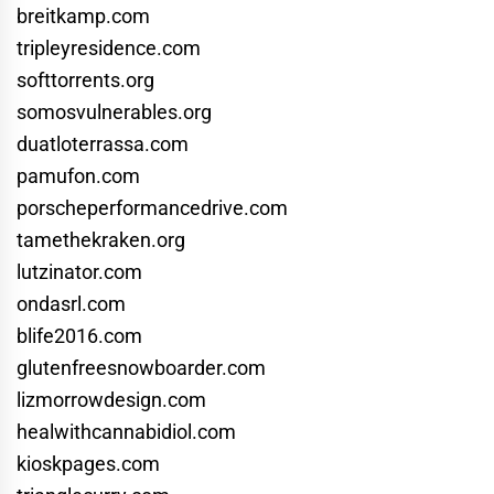
breitkamp.com
tripleyresidence.com
softtorrents.org
somosvulnerables.org
duatloterrassa.com
pamufon.com
porscheperformancedrive.com
tamethekraken.org
lutzinator.com
ondasrl.com
blife2016.com
glutenfreesnowboarder.com
lizmorrowdesign.com
healwithcannabidiol.com
kioskpages.com