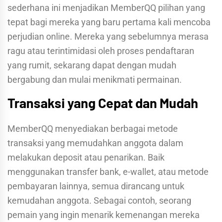
sederhana ini menjadikan MemberQQ pilihan yang
tepat bagi mereka yang baru pertama kali mencoba
perjudian online. Mereka yang sebelumnya merasa
ragu atau terintimidasi oleh proses pendaftaran
yang rumit, sekarang dapat dengan mudah
bergabung dan mulai menikmati permainan.
Transaksi yang Cepat dan Mudah
MemberQQ menyediakan berbagai metode
transaksi yang memudahkan anggota dalam
melakukan deposit atau penarikan. Baik
menggunakan transfer bank, e-wallet, atau metode
pembayaran lainnya, semua dirancang untuk
kemudahan anggota. Sebagai contoh, seorang
pemain yang ingin menarik kemenangan mereka