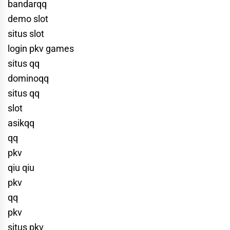
bandarqq
demo slot
situs slot
login pkv games
situs qq
dominoqq
situs qq
slot
asikqq
qq
pkv
qiu qiu
pkv
qq
pkv
situs pkv