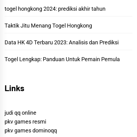
togel hongkong 2024: prediksi akhir tahun
Taktik Jitu Menang Togel Hongkong
Data HK 4D Terbaru 2023: Analisis dan Prediksi
Togel Lengkap: Panduan Untuk Pemain Pemula
Links
judi qq online
pkv games resmi
pkv games dominoqq