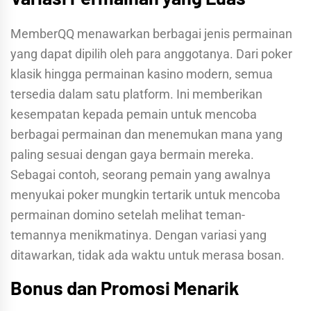
MemberQQ menawarkan berbagai jenis permainan
yang dapat dipilih oleh para anggotanya. Dari poker
klasik hingga permainan kasino modern, semua
tersedia dalam satu platform. Ini memberikan
kesempatan kepada pemain untuk mencoba
berbagai permainan dan menemukan mana yang
paling sesuai dengan gaya bermain mereka.
Sebagai contoh, seorang pemain yang awalnya
menyukai poker mungkin tertarik untuk mencoba
permainan domino setelah melihat teman-
temannya menikmatinya. Dengan variasi yang
ditawarkan, tidak ada waktu untuk merasa bosan.
Bonus dan Promosi Menarik