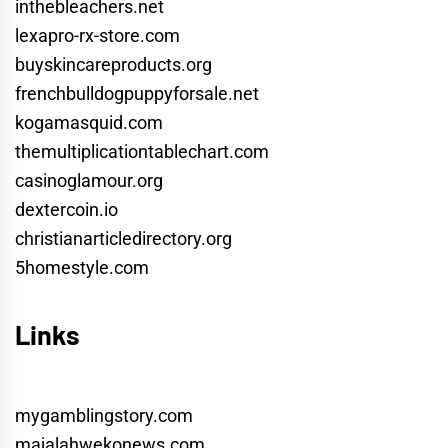
inthebleachers.net
lexapro-rx-store.com
buyskincareproducts.org
frenchbulldogpuppyforsale.net
kogamasquid.com
themultiplicationtablechart.com
casinoglamour.org
dextercoin.io
christianarticledirectory.org
5homestyle.com
Links
mygamblingstory.com
majalahwekonews.com