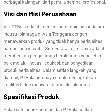
berbagai kalangan, dari pemula sampai profesional.
Visi dan Misi Perusahaan
Visi PTBola adalah menjadi pemimpin pasar dalam
industri olahraga di Asia Tenggara dengan
menawarkan produk yang tidak hanya berkualitas
namun juga inovatif. Sementara itu, misinya adalah
memberikan pengalaman berolahraga yang lebih
baik melalui inovasi, edukasi, dan penyediaan
produk berkualitas. Dalam setiap langkah yang
diambil, PTBola berupaya untuk meningkatkan
kualitas hidup masyarakat melalui olahraga.
Spesifikasi Produk
Salah satu aspek penting dari PTBola adalah