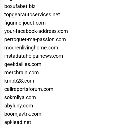
boxufabet.biz
topgearautoservices.net
figurine-jouet.com
your-facebook-address.com
perroquet-ma-passion.com
modrenlivinghome.com
instadatahelpainews.com
geekdailies.com
merchrain.com
kmbb28.com
callreportsforum.com
sokmilya.com
abyluny.com
boomjavtrk.com
apklead.net