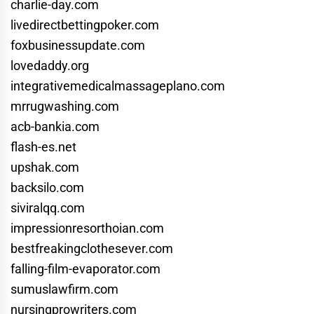
charlie-day.com
livedirectbettingpoker.com
foxbusinessupdate.com
lovedaddy.org
integrativemedicalmassageplano.com
mrrugwashing.com
acb-bankia.com
flash-es.net
upshak.com
backsilo.com
siviralqq.com
impressionresorthoian.com
bestfreakingclothesever.com
falling-film-evaporator.com
sumuslawfirm.com
nursingprowriters.com