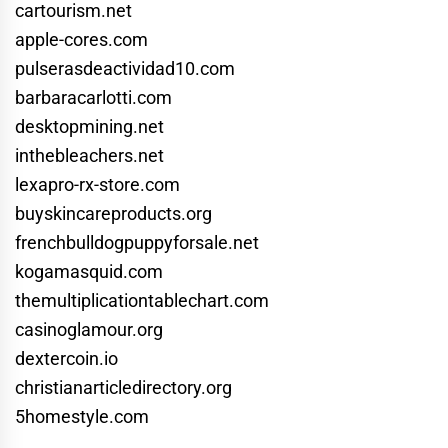
cartourism.net
apple-cores.com
pulserasdeactividad10.com
barbaracarlotti.com
desktopmining.net
inthebleachers.net
lexapro-rx-store.com
buyskincareproducts.org
frenchbulldogpuppyforsale.net
kogamasquid.com
themultiplicationtablechart.com
casinoglamour.org
dextercoin.io
christianarticledirectory.org
5homestyle.com