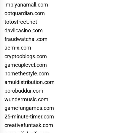
impiyanamall.com
optguardian.com
totostreet.net
davilcasino.com
fraudwatchai.com
aem-x.com
cryptooblogs.com
gameuplevel.com
homethestyle.com
amuldistribution.com
borobuddur.com
wundermusic.com
gamefungames.com
25-minute-timer.com
creativefuntask.com