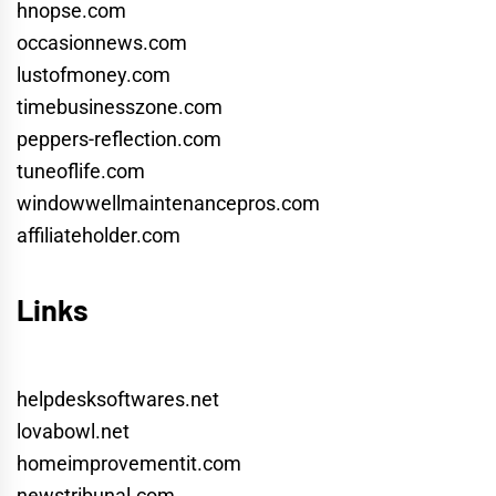
hnopse.com
occasionnews.com
lustofmoney.com
timebusinesszone.com
peppers-reflection.com
tuneoflife.com
windowwellmaintenancepros.com
affiliateholder.com
Links
helpdesksoftwares.net
lovabowl.net
homeimprovementit.com
newstribunal.com