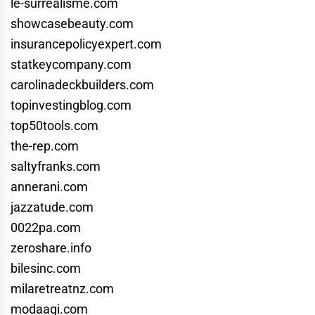
le-surrealisme.com
showcasebeauty.com
insurancepolicyexpert.com
statkeycompany.com
carolinadeckbuilders.com
topinvestingblog.com
top50tools.com
the-rep.com
saltyfranks.com
annerani.com
jazzatude.com
0022pa.com
zeroshare.info
bilesinc.com
milaretreatnz.com
modaagi.com