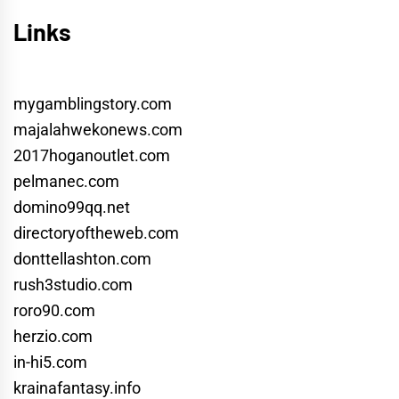
Links
mygamblingstory.com
majalahwekonews.com
2017hoganoutlet.com
pelmanec.com
domino99qq.net
directoryoftheweb.com
donttellashton.com
rush3studio.com
roro90.com
herzio.com
in-hi5.com
krainafantasy.info