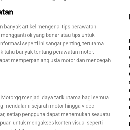
atan
 banyak artikel mengenai tips perawatan
mengganti oli yang benar atau tips untuk
nformasi seperti ini sangat penting, terutama
ak tahu banyak tentang perawatan motor.
dapat memperpanjang usia motor dan mencegah
 Motorqq menjadi daya tarik utama bagi semua
ng mendalami sejarah motor hingga video
enar, setiap pengguna dapat menemukan sesuatu
uan untuk mengakses konten visual seperti