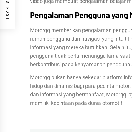
PREVIOUS POST
video juga membuat pengalaman belajar m
Pengalaman Pengguna yang 
Motorqq memberikan pengalaman penggun
ramah pengguna dan navigasi yang intuit
informasi yang mereka butuhkan. Selain it
pengguna tidak perlu menunggu lama saat me
berkontribusi pada kenyamanan pengguna s
Motorqq bukan hanya sekedar platform inf
hidup dan dinamis bagi para pecinta motor.
dan informasi yang bermanfaat, Motorqq lay
memiliki kecintaan pada dunia otomotif.