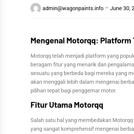
admin@wagonpaints.info
June 30, 
Mengenal Motorqq: Platform 
Motorqq telah menjadi platform yang popul
beragam fitur yang menarik dan pengalama
sesuatu yang berbeda bagi mereka yang meny
akan menggali lebih dalam mengenai berb
pilihan tepat bagi penggemar motor.
Fitur Utama Motorqq
Salah satu hal yang membedakan Motorqq da
yang sangat komprehensif mengenai berba