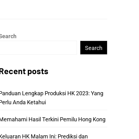
Search
Search
Recent posts
Panduan Lengkap Produksi HK 2023: Yang
Perlu Anda Ketahui
Memahami Hasil Terkini Pemilu Hong Kong
Keluaran HK Malam Ini: Prediksi dan