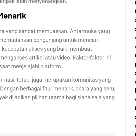
enjadi lebih menyenangkan.
Menarik
a yang sangat memuaskan. Antarmuka yang
if memudahkan pengunjung untuk mencari
u, kecepatan akses yang baik membuat
ngakses artikel atau video. Faktor-faktor ini
aat menjelajahi platform.
ormasi, tetapi juga merupakan komunitas yang
 Dengan berbagai fitur menarik, acara yang seru,
ak dijadikan pilihan utama bagi siapa saja yang