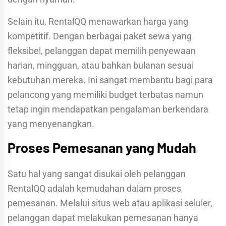
Selain itu, RentalQQ menawarkan harga yang
kompetitif. Dengan berbagai paket sewa yang
fleksibel, pelanggan dapat memilih penyewaan
harian, mingguan, atau bahkan bulanan sesuai
kebutuhan mereka. Ini sangat membantu bagi para
pelancong yang memiliki budget terbatas namun
tetap ingin mendapatkan pengalaman berkendara
yang menyenangkan.
Proses Pemesanan yang Mudah
Satu hal yang sangat disukai oleh pelanggan
RentalQQ adalah kemudahan dalam proses
pemesanan. Melalui situs web atau aplikasi seluler,
pelanggan dapat melakukan pemesanan hanya