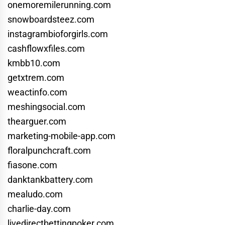
onemoremilerunning.com
snowboardsteez.com
instagrambioforgirls.com
cashflowxfiles.com
kmbb10.com
getxtrem.com
weactinfo.com
meshingsocial.com
thearguer.com
marketing-mobile-app.com
floralpunchcraft.com
fiasone.com
danktankbattery.com
mealudo.com
charlie-day.com
livedirectbettingpoker.com