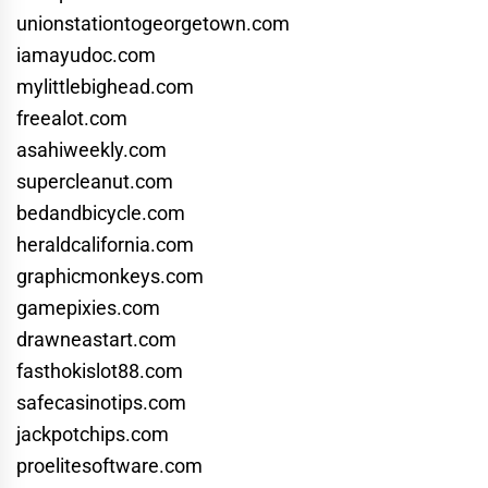
unionstationtogeorgetown.com
iamayudoc.com
mylittlebighead.com
freealot.com
asahiweekly.com
supercleanut.com
bedandbicycle.com
heraldcalifornia.com
graphicmonkeys.com
gamepixies.com
drawneastart.com
fasthokislot88.com
safecasinotips.com
jackpotchips.com
proelitesoftware.com