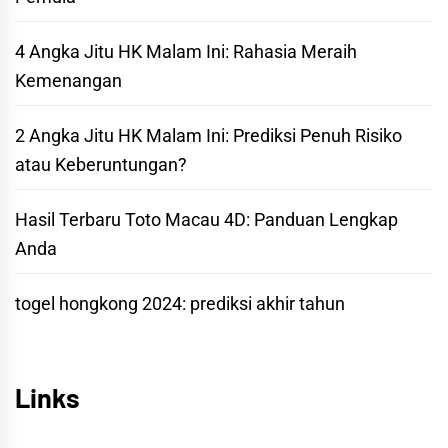
4 Angka Jitu HK Malam Ini: Rahasia Meraih
Kemenangan
2 Angka Jitu HK Malam Ini: Prediksi Penuh Risiko
atau Keberuntungan?
Hasil Terbaru Toto Macau 4D: Panduan Lengkap
Anda
togel hongkong 2024: prediksi akhir tahun
Links