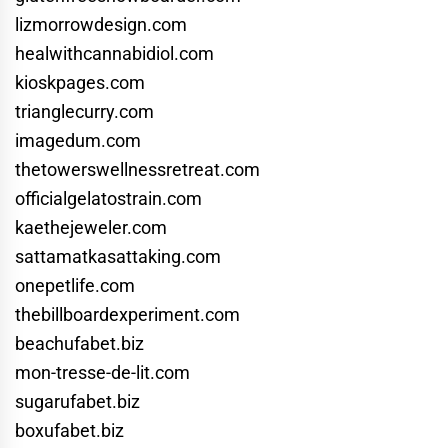
lizmorrowdesign.com
healwithcannabidiol.com
kioskpages.com
trianglecurry.com
imagedum.com
thetowerswellnessretreat.com
officialgelatostrain.com
kaethejeweler.com
sattamatkasattaking.com
onepetlife.com
thebillboardexperiment.com
beachufabet.biz
mon-tresse-de-lit.com
sugarufabet.biz
boxufabet.biz