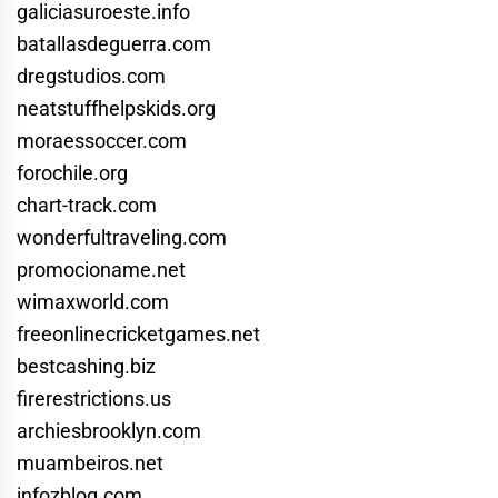
galiciasuroeste.info
batallasdeguerra.com
dregstudios.com
neatstuffhelpskids.org
moraessoccer.com
forochile.org
chart-track.com
wonderfultraveling.com
promocioname.net
wimaxworld.com
freeonlinecricketgames.net
bestcashing.biz
firerestrictions.us
archiesbrooklyn.com
muambeiros.net
infozblog.com