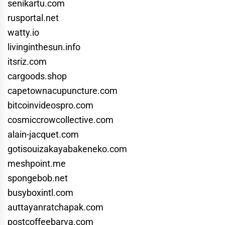
senikartu.com
rusportal.net
watty.io
livinginthesun.info
itsriz.com
cargoods.shop
capetownacupuncture.com
bitcoinvideospro.com
cosmiccrowcollective.com
alain-jacquet.com
gotisouizakayabakeneko.com
meshpoint.me
spongebob.net
busyboxintl.com
auttayanratchapak.com
postcoffeebarva.com