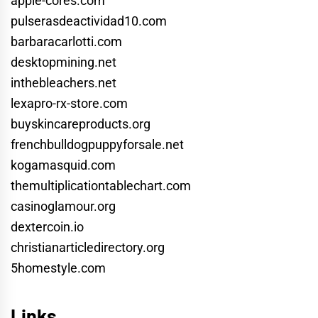
apple-cores.com
pulserasdeactividad10.com
barbaracarlotti.com
desktopmining.net
inthebleachers.net
lexapro-rx-store.com
buyskincareproducts.org
frenchbulldogpuppyforsale.net
kogamasquid.com
themultiplicationtablechart.com
casinoglamour.org
dextercoin.io
christianarticledirectory.org
5homestyle.com
Links