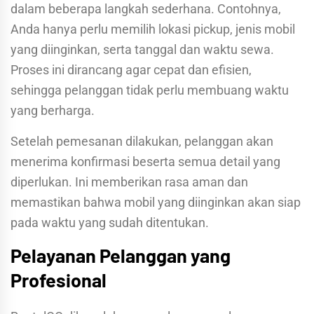
dalam beberapa langkah sederhana. Contohnya,
Anda hanya perlu memilih lokasi pickup, jenis mobil
yang diinginkan, serta tanggal dan waktu sewa.
Proses ini dirancang agar cepat dan efisien,
sehingga pelanggan tidak perlu membuang waktu
yang berharga.
Setelah pemesanan dilakukan, pelanggan akan
menerima konfirmasi beserta semua detail yang
diperlukan. Ini memberikan rasa aman dan
memastikan bahwa mobil yang diinginkan akan siap
pada waktu yang sudah ditentukan.
Pelayanan Pelanggan yang
Profesional