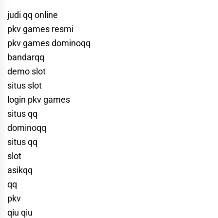
judi qq online
pkv games resmi
pkv games dominoqq
bandarqq
demo slot
situs slot
login pkv games
situs qq
dominoqq
situs qq
slot
asikqq
qq
pkv
qiu qiu