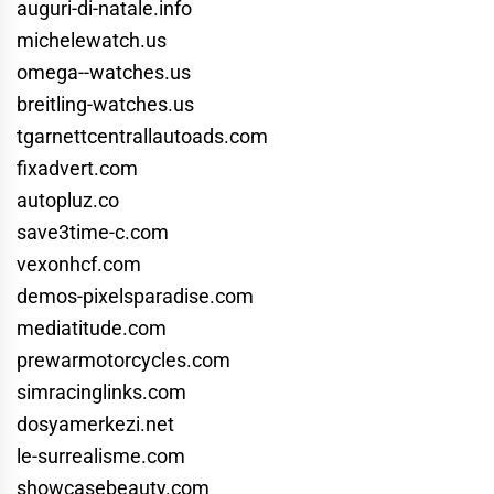
auguri-di-natale.info
michelewatch.us
omega--watches.us
breitling-watches.us
tgarnettcentrallautoads.com
fixadvert.com
autopluz.co
save3time-c.com
vexonhcf.com
demos-pixelsparadise.com
mediatitude.com
prewarmotorcycles.com
simracinglinks.com
dosyamerkezi.net
le-surrealisme.com
showcasebeauty.com