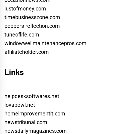
lustofmoney.com
timebusinesszone.com
peppers-reflection.com
tuneoflife.com
windowwellmaintenancepros.com
affiliateholder.com
Links
helpdesksoftwares.net
lovabowl.net
homeimprovementit.com
newstribunal.com
newsdailymagazines.com