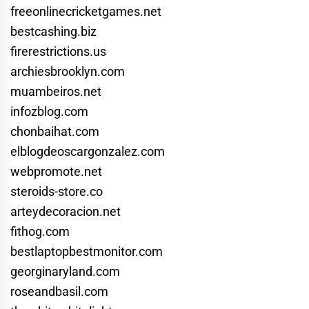
freeonlinecricketgames.net
bestcashing.biz
firerestrictions.us
archiesbrooklyn.com
muambeiros.net
infozblog.com
chonbaihat.com
elblogdeoscargonzalez.com
webpromote.net
steroids-store.co
arteydecoracion.net
fithog.com
bestlaptopbestmonitor.com
georginaryland.com
roseandbasil.com