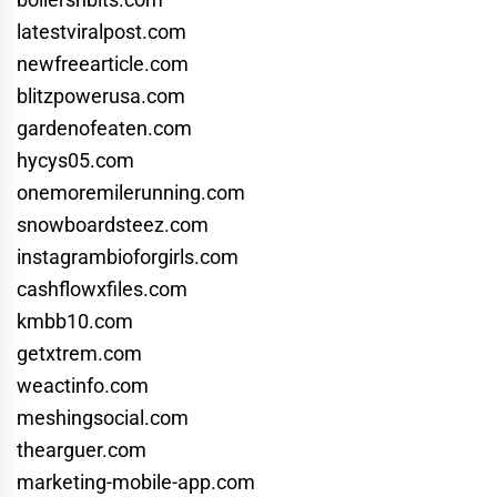
latestviralpost.com
newfreearticle.com
blitzpowerusa.com
gardenofeaten.com
hycys05.com
onemoremilerunning.com
snowboardsteez.com
instagrambioforgirls.com
cashflowxfiles.com
kmbb10.com
getxtrem.com
weactinfo.com
meshingsocial.com
thearguer.com
marketing-mobile-app.com