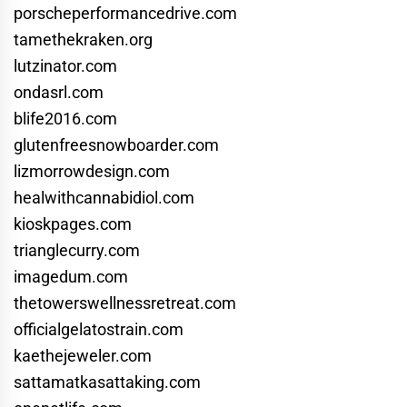
porscheperformancedrive.com
tamethekraken.org
lutzinator.com
ondasrl.com
blife2016.com
glutenfreesnowboarder.com
lizmorrowdesign.com
healwithcannabidiol.com
kioskpages.com
trianglecurry.com
imagedum.com
thetowerswellnessretreat.com
officialgelatostrain.com
kaethejeweler.com
sattamatkasattaking.com