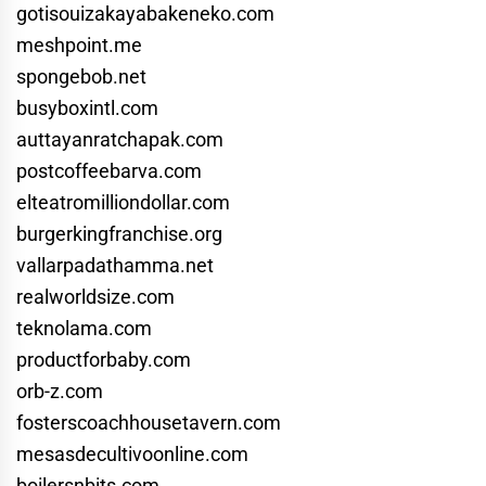
gotisouizakayabakeneko.com
meshpoint.me
spongebob.net
busyboxintl.com
auttayanratchapak.com
postcoffeebarva.com
elteatromilliondollar.com
burgerkingfranchise.org
vallarpadathamma.net
realworldsize.com
teknolama.com
productforbaby.com
orb-z.com
fosterscoachhousetavern.com
mesasdecultivoonline.com
boilersnbits.com