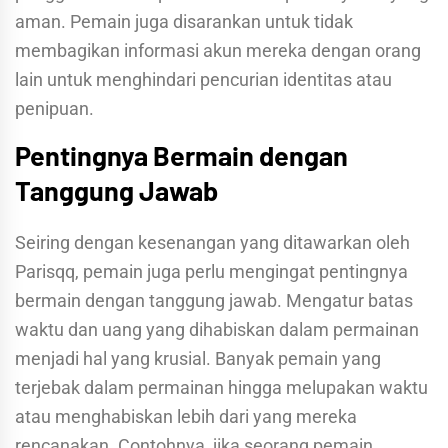
aman. Pemain juga disarankan untuk tidak
membagikan informasi akun mereka dengan orang
lain untuk menghindari pencurian identitas atau
penipuan.
Pentingnya Bermain dengan
Tanggung Jawab
Seiring dengan kesenangan yang ditawarkan oleh
Parisqq, pemain juga perlu mengingat pentingnya
bermain dengan tanggung jawab. Mengatur batas
waktu dan uang yang dihabiskan dalam permainan
menjadi hal yang krusial. Banyak pemain yang
terjebak dalam permainan hingga melupakan waktu
atau menghabiskan lebih dari yang mereka
rencanakan. Contohnya, jika seorang pemain