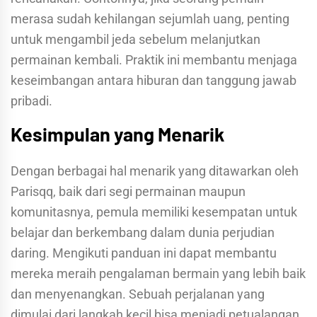
merasa sudah kehilangan sejumlah uang, penting
untuk mengambil jeda sebelum melanjutkan
permainan kembali. Praktik ini membantu menjaga
keseimbangan antara hiburan dan tanggung jawab
pribadi.
Kesimpulan yang Menarik
Dengan berbagai hal menarik yang ditawarkan oleh
Parisqq, baik dari segi permainan maupun
komunitasnya, pemula memiliki kesempatan untuk
belajar dan berkembang dalam dunia perjudian
daring. Mengikuti panduan ini dapat membantu
mereka meraih pengalaman bermain yang lebih baik
dan menyenangkan. Sebuah perjalanan yang
dimulai dari langkah kecil bisa menjadi petualangan