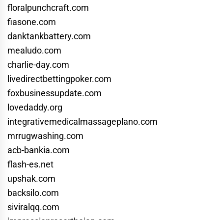
floralpunchcraft.com
fiasone.com
danktankbattery.com
mealudo.com
charlie-day.com
livedirectbettingpoker.com
foxbusinessupdate.com
lovedaddy.org
integrativemedicalmassageplano.com
mrrugwashing.com
acb-bankia.com
flash-es.net
upshak.com
backsilo.com
siviralqq.com