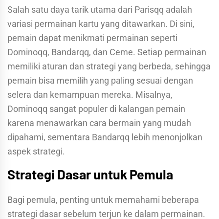
Salah satu daya tarik utama dari Parisqq adalah
variasi permainan kartu yang ditawarkan. Di sini,
pemain dapat menikmati permainan seperti
Dominoqq, Bandarqq, dan Ceme. Setiap permainan
memiliki aturan dan strategi yang berbeda, sehingga
pemain bisa memilih yang paling sesuai dengan
selera dan kemampuan mereka. Misalnya,
Dominoqq sangat populer di kalangan pemain
karena menawarkan cara bermain yang mudah
dipahami, sementara Bandarqq lebih menonjolkan
aspek strategi.
Strategi Dasar untuk Pemula
Bagi pemula, penting untuk memahami beberapa
strategi dasar sebelum terjun ke dalam permainan.