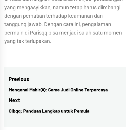
yang mengasyikkan, namun tetap harus diimbangi
dengan perhatian terhadap keamanan dan
tanggung jawab. Dengan cara ini, pengalaman
bermain di Parisqq bisa menjadi salah satu momen
yang tak terlupakan.
Post
Previous
navigation
Mengenal MahirQQ: Game Judi Online Terpercaya
Previous
post:
Next
Olbqq: Panduan Lengkap untuk Pemula
Next
post: