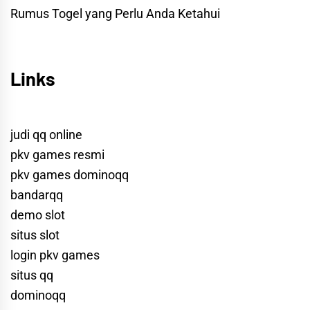
Rumus Togel yang Perlu Anda Ketahui
Links
judi qq online
pkv games resmi
pkv games dominoqq
bandarqq
demo slot
situs slot
login pkv games
situs qq
dominoqq