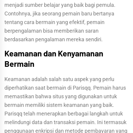
menjadi sumber belajar yang baik bagi pemula.
Contohnya, jika seorang pemain baru bertanya
tentang cara bermain yang efektif, pemain
berpengalaman bisa memberikan saran
berdasarkan pengalaman mereka sendiri.
Keamanan dan Kenyamanan
Bermain
Keamanan adalah salah satu aspek yang perlu
diperhatikan saat bermain di Parisqq. Pemain harus
memastikan bahwa situs yang digunakan untuk
bermain memiliki sistem keamanan yang baik.
Parisqq telah menerapkan berbagai langkah untuk
melindungi data dan transaksi pemain. Ini termasuk
penggunaan enkripsi dan metode pembayaran yang