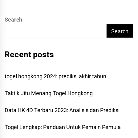
Search
Search
Recent posts
togel hongkong 2024: prediksi akhir tahun
Taktik Jitu Menang Togel Hongkong
Data HK 4D Terbaru 2023: Analisis dan Prediksi
Togel Lengkap: Panduan Untuk Pemain Pemula