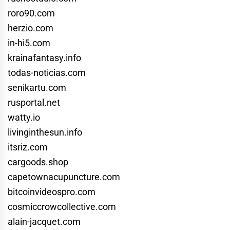
roro90.com
herzio.com
in-hi5.com
krainafantasy.info
todas-noticias.com
senikartu.com
rusportal.net
watty.io
livinginthesun.info
itsriz.com
cargoods.shop
capetownacupuncture.com
bitcoinvideospro.com
cosmiccrowcollective.com
alain-jacquet.com