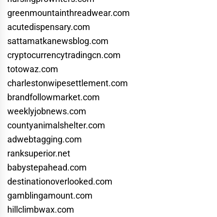
greenmountainthreadwear.com
acutedispensary.com
sattamatkanewsblog.com
cryptocurrencytradingcn.com
totowaz.com
charlestonwipesettlement.com
brandfollowmarket.com
weeklyjobnews.com
countyanimalshelter.com
adwebtagging.com
ranksuperior.net
babystepahead.com
destinationoverlooked.com
gamblingamount.com
hillclimbwax.com