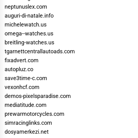
neptunuslex.com
auguri-di-natale.info
michelewatch.us
omega--watches.us
breitling-watches.us
tgarnettcentrallautoads.com
fixadvert.com
autopluz.co
save3time-c.com
vexonhcf.com
demos-pixelsparadise.com
mediatitude.com
prewarmotorcycles.com
simracinglinks.com
dosyamerkezi.net