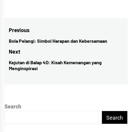
Post
Previous
navigation
Bola Pelangi: Simbol Harapan dan Kebersamaan
Previous
post:
Next
Kejutan di Balap 4D: Kisah Kemenangan yang
Next
Menginspirasi
post:
Search
Search