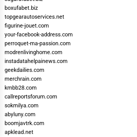
boxufabet.biz
topgearautoservices.net
figurine-jouet.com
your-facebook-address.com
perroquet-ma-passion.com
modrenlivinghome.com
instadatahelpainews.com
geekdailies.com
merchrain.com
kmbb28.com
callreportsforum.com
sokmilya.com
abyluny.com
boomjavtrk.com
apklead.net