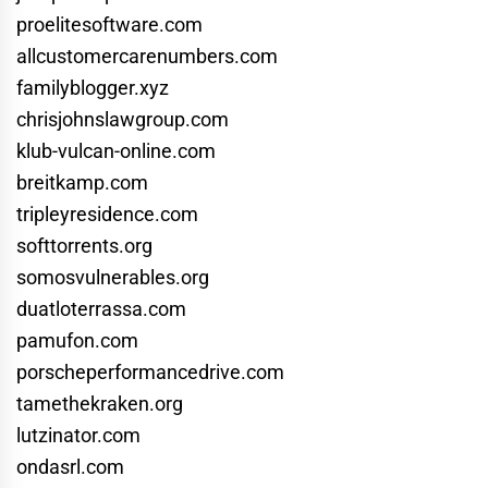
proelitesoftware.com
allcustomercarenumbers.com
familyblogger.xyz
chrisjohnslawgroup.com
klub-vulcan-online.com
breitkamp.com
tripleyresidence.com
softtorrents.org
somosvulnerables.org
duatloterrassa.com
pamufon.com
porscheperformancedrive.com
tamethekraken.org
lutzinator.com
ondasrl.com