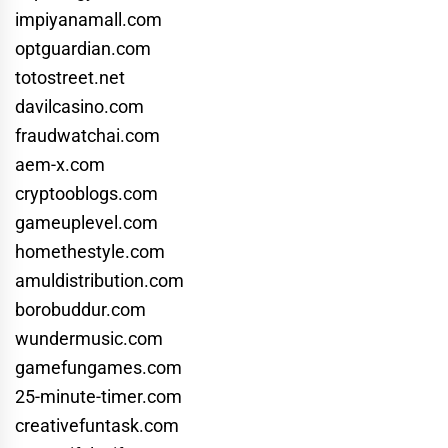
impiyanamall.com
optguardian.com
totostreet.net
davilcasino.com
fraudwatchai.com
aem-x.com
cryptooblogs.com
gameuplevel.com
homethestyle.com
amuldistribution.com
borobuddur.com
wundermusic.com
gamefungames.com
25-minute-timer.com
creativefuntask.com