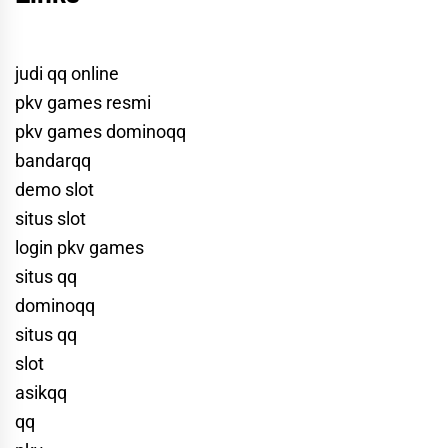
judi qq online
pkv games resmi
pkv games dominoqq
bandarqq
demo slot
situs slot
login pkv games
situs qq
dominoqq
situs qq
slot
asikqq
qq