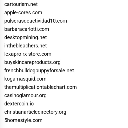
cartourism.net
apple-cores.com
pulserasdeactividad10.com
barbaracarlotti.com
desktopmining.net
inthebleachers.net
lexapro-rx-store.com
buyskincareproducts.org
frenchbulldogpuppyforsale.net
kogamasquid.com
themultiplicationtablechart.com
casinoglamour.org
dextercoin.io
christianarticledirectory.org
5homestyle.com