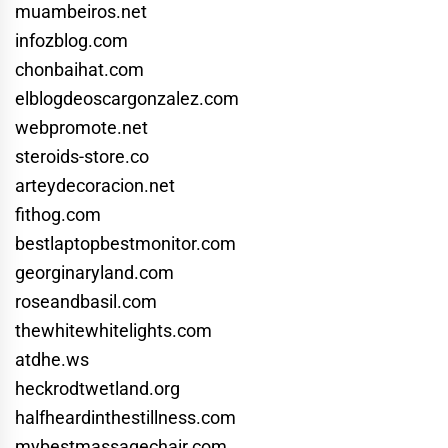
muambeiros.net
infozblog.com
chonbaihat.com
elblogdeoscargonzalez.com
webpromote.net
steroids-store.co
arteydecoracion.net
fithog.com
bestlaptopbestmonitor.com
georginaryland.com
roseandbasil.com
thewhitewhitelights.com
atdhe.ws
heckrodtwetland.org
halfheardinthestillness.com
mybestmassagechair.com