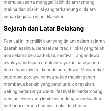
memukau serta menggali lebih dalam tentang
makna dan nilai-nilai yang terkandung di dalam
setiap kegiatan yang dilakukan.
Sejarah dan Latar Belakang
Festival ini memiliki akar yang dalam dalam sejarah
daerah asalnya. Berasal dari tradisi lokal yang telah
ada selama berabad-abad, Festival Tangandewa
awalnya bertujuan untuk merayakan hasil panen
dan ucapan syukur kepada para dewa. Masyarakat
setempat percaya bahwa setiap musim panen
membawa berkah yang patut untuk dirayakan.
Seiring berjalannya waktu, festival ini berkembang
menjadi even yang lebih besar dengan melibatkan
berbagai elemen budaya, mulai dari tarian