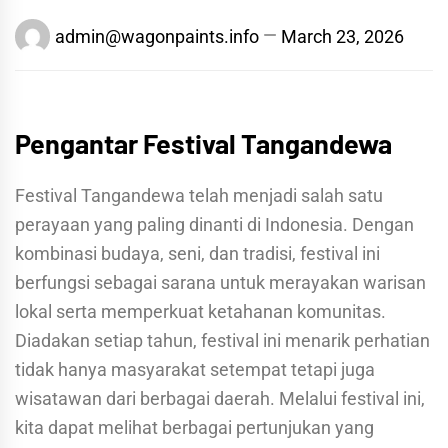
admin@wagonpaints.info
March 23, 2026
Pengantar Festival Tangandewa
Festival Tangandewa telah menjadi salah satu
perayaan yang paling dinanti di Indonesia. Dengan
kombinasi budaya, seni, dan tradisi, festival ini
berfungsi sebagai sarana untuk merayakan warisan
lokal serta memperkuat ketahanan komunitas.
Diadakan setiap tahun, festival ini menarik perhatian
tidak hanya masyarakat setempat tetapi juga
wisatawan dari berbagai daerah. Melalui festival ini,
kita dapat melihat berbagai pertunjukan yang