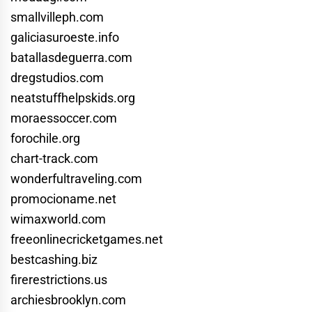
smallvilleph.com
galiciasuroeste.info
batallasdeguerra.com
dregstudios.com
neatstuffhelpskids.org
moraessoccer.com
forochile.org
chart-track.com
wonderfultraveling.com
promocioname.net
wimaxworld.com
freeonlinecricketgames.net
bestcashing.biz
firerestrictions.us
archiesbrooklyn.com